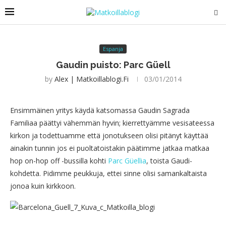
Espanja
Gaudin puisto: Parc Güell
by
Alex | Matkoillablogi.fi
03/01/2014
Ensimmäinen yritys käydä katsomassa Gaudin Sagrada
Familiaa päättyi vähemmän hyvin; kierrettyämme vesisateessa
kirkon ja todettuamme että jonotukseen olisi pitänyt käyttää
ainakin tunnin jos ei puoltatoistakin päätimme jatkaa matkaa
hop on-hop off -bussilla kohti
Parc Güellia
, toista Gaudi-
kohdetta. Pidimme peukkuja, ettei sinne olisi samankaltaista
jonoa kuin kirkkoon.