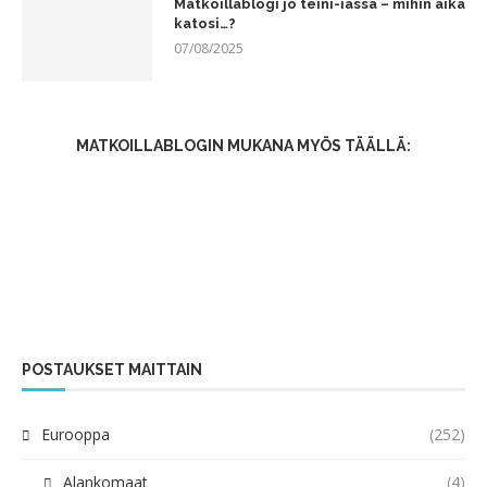
Matkoillablogi jo teini-iässä – mihin aika
katosi…?
07/08/2025
MATKOILLABLOGIN MUKANA MYÖS TÄÄLLÄ:
POSTAUKSET MAITTAIN
Eurooppa
(252)
Alankomaat
(4)