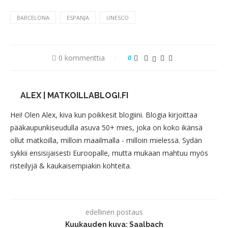
BARCELONA
ESPANJA
UNESCO
0 kommenttia
0
ALEX | MATKOILLABLOGI.FI
Hei! Olen Alex, kiva kun poikkesit blogiini. Blogia kirjoittaa
pääkaupunkiseudulla asuva 50+ mies, joka on koko ikänsä
ollut matkoilla, milloin maailmalla - milloin mielessä. Sydän
sykkii ensisijaisesti Euroopalle, mutta mukaan mahtuu myös
risteilyjä & kaukaisempiakin kohteita.
edellinen postaus
Kuukauden kuva: Saalbach