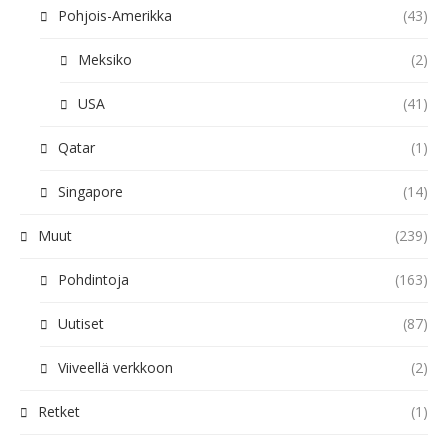
Pohjois-Amerikka
(43)
Meksiko
(2)
USA
(41)
Qatar
(1)
Singapore
(14)
Muut
(239)
Pohdintoja
(163)
Uutiset
(87)
Viiveellä verkkoon
(2)
Retket
(1)