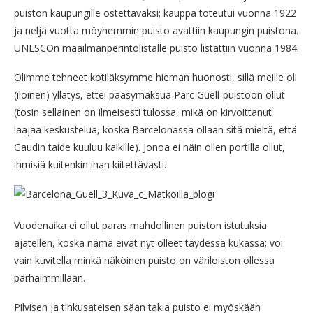
puiston kaupungille ostettavaksi; kauppa toteutui vuonna 1922
ja neljä vuotta möyhemmin puisto avattiin kaupungin puistona.
UNESCOn maailmanperintölistalle puisto listattiin vuonna 1984.
Olimme tehneet kotiläksymme hieman huonosti, sillä meille oli
(iloinen) yllätys, ettei pääsymaksua Parc Güell-puistoon ollut
(tosin sellainen on ilmeisesti tulossa, mikä on kirvoittanut
laajaa keskustelua, koska Barcelonassa ollaan sitä mieltä, että
Gaudin taide kuuluu kaikille). Jonoa ei näin ollen portilla ollut,
ihmisiä kuitenkin ihan kiitettävästi.
Vuodenaika ei ollut paras mahdollinen puiston istutuksia
ajatellen, koska nämä eivät nyt olleet täydessä kukassa; voi
vain kuvitella minkä näköinen puisto on väriloiston ollessa
parhaimmillaan.
Pilvisen ja tihkusateisen sään takia puisto ei myöskään