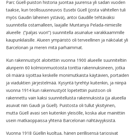
Parc Güell-puiston historia juontaa juurensa yli sadan vuoden
taakse, kun teollisuusneuvos Eusebi Güell (josta vähitellen tuli
myös Gaudin läheinen ystävä), antoi Gaudille tehtäväksi
suunnitella ostamalleen, laajalle Muntanya Pelada-nimieslle
alueelle (”paljas vuori”) suunnitella asuinalue varakkaammille
kaupunkilaisille. Alueen ympäristö oli terveellinen ja näköalat yli
Barcelonan ja meren mitä parhaimmat.
Kun rakennustyöt aloitettiin vuonna 1900 alueelle suunniteltiin
alunperin 60 kolmionmuotoista tonttia rakennuksineen, jotka
oli määrä sijoittaa keskelle monimutkaista käytävien, portaiden
ja viaduktien järjestelmää. Kysyntä tyrehtyi kuitenkin, ja niinpä
vuonna 1914 kun rakennustyöt lopetettiin puistoon oli
rakennettu vain kaksi suunnitelluista rakennuksista (ja alueella
asuivat niin Gaudi ja Güell). Puistosta oli tullut yksityinen,
mutta Güell avasi sen kuitenkin yleisölle, koska alue mainittiin
usein matkaoppaissa yhtenä Barcelonan nähtävyyksistä.
Vuonna 1918 Güellin kuoltua, hänen perillisensä tarjosivat