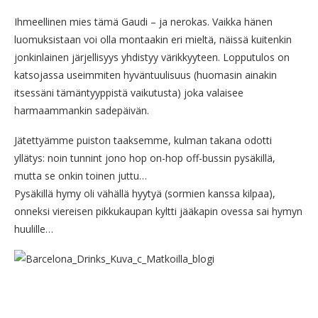
Ihmeellinen mies tämä Gaudi – ja nerokas. Vaikka hänen
luomuksistaan voi olla montaakin eri mieltä, näissä kuitenkin
jonkinlainen järjellisyys yhdistyy värikkyyteen. Lopputulos on
katsojassa useimmiten hyväntuulisuus (huomasin ainakin
itsessäni tämäntyyppistä vaikutusta) joka valaisee
harmaammankin sadepäivän.
Jätettyämme puiston taaksemme, kulman takana odotti
yllätys: noin tunnint jono hop on-hop off-bussin pysäkillä,
mutta se onkin toinen juttu…
Pysäkillä hymy oli vähällä hyytyä (sormien kanssa kilpaa),
onneksi viereisen pikkukaupan kyltti jääkapin ovessa sai hymyn
huulille…