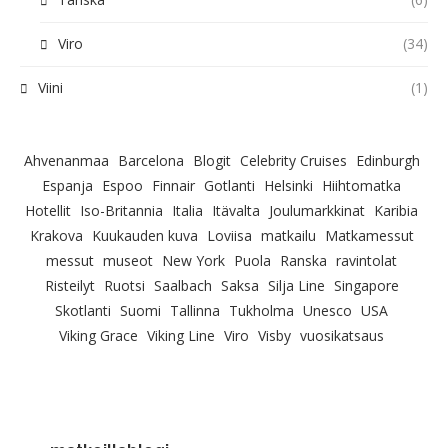
Viro
(34)
Viini
(1)
Ahvenanmaa
Barcelona
Blogit
Celebrity Cruises
Edinburgh
Espanja
Espoo
Finnair
Gotlanti
Helsinki
Hiihtomatka
Hotellit
Iso-Britannia
Italia
Itävalta
Joulumarkkinat
Karibia
Krakova
Kuukauden kuva
Loviisa
matkailu
Matkamessut
messut
museot
New York
Puola
Ranska
ravintolat
Risteilyt
Ruotsi
Saalbach
Saksa
Silja Line
Singapore
Skotlanti
Suomi
Tallinna
Tukholma
Unesco
USA
Viking Grace
Viking Line
Viro
Visby
vuosikatsaus