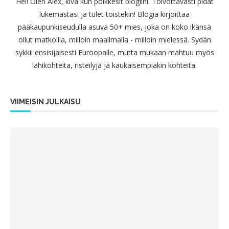
Hei! Olen Alex, kiva kun poikkesit blogiini. Toivottavasti pidät
lukemastasi ja tulet toistekin! Blogia kirjoittaa
pääkaupunkiseudulla asuva 50+ mies, joka on koko ikänsä
ollut matkoilla, milloin maailmalla - milloin mielessä. Sydän
sykkii ensisijaisesti Euroopalle, mutta mukaan mahtuu myös
lähikohteita, risteilyjä ja kaukaisempiakin kohteita.
VIIMEISIN JULKAISU