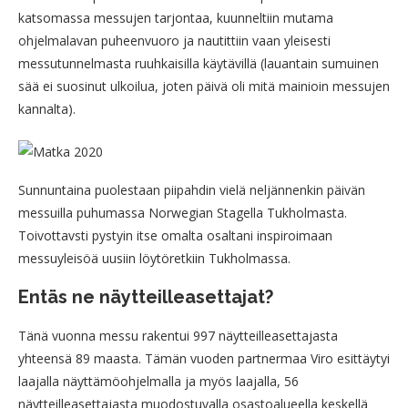
katsomassa messujen tarjontaa, kuunneltiin mutama
ohjelmalavan puheenvuoro ja nautittiin vaan yleisesti
messutunnelmasta ruuhkaisilla käytävillä (lauantain sumuinen
sää ei suosinut ulkoilua, joten päivä oli mitä mainioin messujen
kannalta).
Sunnuntaina puolestaan piipahdin vielä neljännenkin päivän
messuilla puhumassa Norwegian Stagella Tukholmasta.
Toivottavsti pystyin itse omalta osaltani inspiroimaan
messuyleisöä uusiin löytöretkiin Tukholmassa.
Entäs ne näytteilleasettajat?
Tänä vuonna messu rakentui 997 näytteilleasettajasta
yhteensä 89 maasta. Tämän vuoden partnermaa Viro esittäytyi
laajalla näyttämöohjelmalla ja myös laajalla, 56
näytteilleasettajasta muodostuvalla osastoalueella keskellä