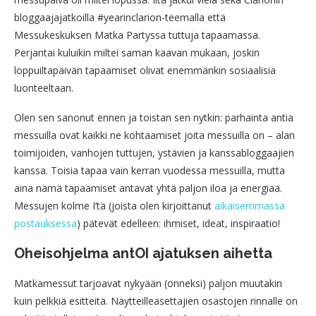
bloggaajajatkoilla #yearinclarion-teemalla että
Messukeskuksen Matka Partyssa tuttuja tapaamassa.
Perjantai kuluikin miltei saman kaavan mukaan, joskin
loppuiltapäivän tapaamiset olivat enemmänkin sosiaalisia
luonteeltaan.
Olen sen sanonut ennen ja toistan sen nytkin: parhainta antia
messuilla ovat kaikki ne kohtaamiset joita messuilla on – alan
toimijoiden, vanhojen tuttujen, ystävien ja kanssabloggaajien
kanssa. Toisia tapaa vain kerran vuodessa messuilla, mutta
aina nämä tapaamiset antavat yhtä paljon iloa ja energiaa.
Messujen kolme I’tä (joista olen kirjoittanut
aikaisemmassa
postauksessa
) pätevät edelleen: ihmiset, ideat, inspiraatio!
Oheisohjelma antOI ajatuksen aihetta
Matkamessut tarjoavat nykyään (onneksi) paljon muutakin
kuin pelkkiä esitteitä. Näytteilleasettajien osastojen rinnalle on