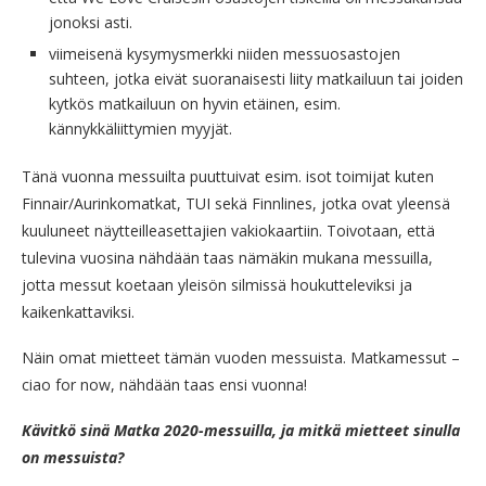
jonoksi asti.
viimeisenä kysymysmerkki niiden messuosastojen
suhteen, jotka eivät suoranaisesti liity matkailuun tai joiden
kytkös matkailuun on hyvin etäinen, esim.
kännykkäliittymien myyjät.
Tänä vuonna messuilta puuttuivat esim. isot toimijat kuten
Finnair/Aurinkomatkat, TUI sekä Finnlines, jotka ovat yleensä
kuuluneet näytteilleasettajien vakiokaartiin. Toivotaan, että
tulevina vuosina nähdään taas nämäkin mukana messuilla,
jotta messut koetaan yleisön silmissä houkutteleviksi ja
kaikenkattaviksi.
Näin omat mietteet tämän vuoden messuista. Matkamessut –
ciao for now, nähdään taas ensi vuonna!
Kävitkö sinä Matka 2020-messuilla, ja mitkä mietteet sinulla
on messuista?