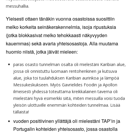
messuhallia.
Yleisesti ottaen tänäkin vuonna osastoissa suosittiin
melko korkeita seinäkerakennelmia, isoja ripustuksia
(jotka blokkasivat melko tehokkaasti näkyvyyden
kauemmas) sekä avaria yhteisosastoja. Alla muutama
huomio niistä, jotka jäivät mieleen:
paras osasto tunnelman osalta oli mielestäni Karibian alue,
jossa oli onnistuttu luomaan rentohenkinen ja kutsuva
alue, joka toi tuulahduksen Karibian aurinkoa ja lämpöä
Messukeskukseen. Myös Gavrielides Foodin ja Apollon
ilmeisesti yhdessä toteuttama kreikkalainen taverna oli
mielestäni hyvä esimerkki siitä, miten messuilla voisi tuoda
yleisön ulottuville enemmän kohteiden tunnelmaa. Lisää
tällaista!
vuoden positiivinen yllättäjä oli mielestäni TAP’in ja
Portugalin kohteiden yhteisosasto, jossa osastolla