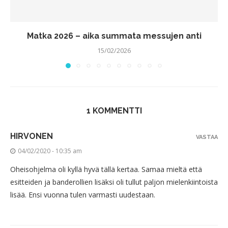
Matka 2026 – aika summata messujen anti
15/02/2026
1 KOMMENTTI
HIRVONEN
VASTAA
04/02/2020 - 10:35 am
Oheisohjelma oli kyllä hyvä tällä kertaa. Samaa mieltä että
esitteiden ja banderollien lisäksi oli tullut paljon mielenkiintoista
lisää. Ensi vuonna tulen varmasti uudestaan.