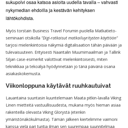
sukupolvi osaa katsoa asioita uudella tavalla – vahvasti
nykymedian ehdoilla ja kestävän kehityksen
lähtökohdista.
Myös torstain Business Travel Forumin puolella Matkatieto-
seminaari otsikolla
”Digi-ratkaisut matkailuyritysten käyttöön”
tarjosi mielenkiintoisia näkymiä digitalisaation tähän päivään ja
tulevaisuuteen. Erityisesti Naantalin Muumimaailman ja Tallink
Siljan case-esimerkit valottivat mielenkiintoisesti, miten
tekniikkaa ja tekoälyä hyödynnetään jo tänä päivänä osana
asiakaskokemusta.
Viikonloppuna käytävät ruuhkautuivat
Lauantaina suuntasin kuuntelemaan Maata pitkin-lavalla Viking
Linen mietteitä vastuullisuudesta, mukana myös hieman asiaa
rakenteilla olevasta Viking Glorystä (etenkin
ymäristönäkökulmasta). Tämän jälkeen kiertelimme vaimoni
kanssa vielä pari tuntia ilman sen suurempaa suunnitelmaa