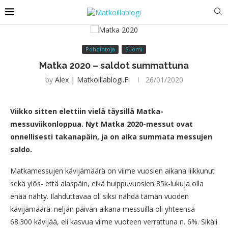
Pohdintoja
Suomi
Matka 2020 – saldot summattuna
by
Alex | Matkoillablogi.fi
26/01/2020
Viikko sitten elettiin vielä täysillä Matka-
messuviikonloppua. Nyt Matka 2020-messut ovat
onnellisesti takanapäin, ja on aika summata messujen
saldo.
Matkamessujen kävijämäärä on viime vuosien aikana liikkunut
sekä ylös- että alaspäin, eikä huippuvuosien 85k-lukuja olla
enää nähty. Ilahduttavaa oli siksi nähdä tämän vuoden
kävijämäärä: neljän päivän aikana messuilla oli yhteensä
68.300 kävijää, eli kasvua viime vuoteen verrattuna n. 6%. Sikäli