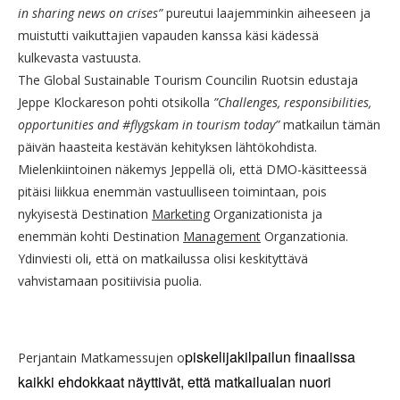
in sharing news on crises”
pureutui laajemminkin aiheeseen ja
muistutti vaikuttajien vapauden kanssa käsi kädessä
kulkevasta vastuusta.
The Global Sustainable Tourism Councilin Ruotsin edustaja
Jeppe Klockareson pohti otsikolla
”Challenges, responsibilities,
opportunities and #flygskam in tourism today”
matkailun tämän
päivän haasteita kestävän kehityksen lähtökohdista.
Mielenkiintoinen näkemys Jeppellä oli, että DMO-käsitteessä
pitäisi liikkua enemmän vastuulliseen toimintaan, pois
nykyisestä Destination
Marketing
Organizationista ja
enemmän kohti Destination
Management
Organzationia.
Ydinviesti oli, että on matkailussa olisi keskityttävä
vahvistamaan positiivisia puolia.
piskelijakilpailun finaalissa
Perjantain Matkamessujen o
kaikki ehdokkaat näyttivät, että matkailualan nuori