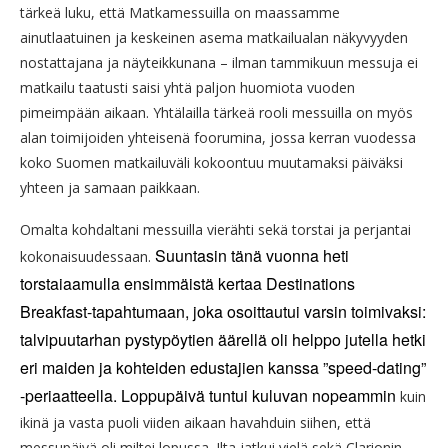
tärkeä luku, että Matkamessuilla on maassamme
ainutlaatuinen ja keskeinen asema matkailualan näkyvyyden
nostattajana ja näyteikkunana – ilman tammikuun messuja ei
matkailu taatusti saisi yhtä paljon huomiota vuoden
pimeimpään aikaan. Yhtälailla tärkeä rooli messuilla on myös
alan toimijoiden yhteisenä foorumina, jossa kerran vuodessa
koko Suomen matkailuväli kokoontuu muutamaksi päiväksi
yhteen ja samaan paikkaan.
Omalta kohdaltani messuilla vierähti sekä torstai ja perjantai
Suuntasin tänä vuonna heti
kokonaisuudessaan.
torstaiaamulla ensimmäistä kertaa Destinations
Breakfast-tapahtumaan, joka osoittautui varsin toimivaksi:
talvipuutarhan pystypöytien äärellä oli helppo jutella hetki
eri maiden ja kohteiden edustajien kanssa ”speed-dating”
-periaatteella. Loppupäivä tuntui kuluvan nopeammin
kuin
ikinä ja vasta puoli viiden aikaan havahduin siihen, että
messupäivä oli miltei lopussa. Ilta jatkui vielä sekä Clarionin