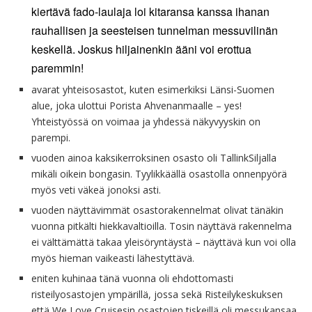
kiertävä fado-laulaja loi kitaransa kanssa ihanan
rauhallisen ja seesteisen tunnelman messuvilinän
keskellä. Joskus hiljainenkin ääni voi erottua
paremmin!
avarat yhteisosastot, kuten esimerkiksi Länsi-Suomen
alue, joka ulottui Porista Ahvenanmaalle – yes!
Yhteistyössä on voimaa ja yhdessä näkyvyyskin on
parempi.
vuoden ainoa kaksikerroksinen osasto oli TallinkSiljalla
mikäli oikein bongasin. Tyylikkäällä osastolla onnenpyörä
myös veti väkeä jonoksi asti.
vuoden näyttävimmät osastorakennelmat olivat tänäkin
vuonna pitkälti hiekkavaltioilla. Tosin näyttävä rakennelma
ei välttämättä takaa yleisöryntäystä – näyttävä kun voi olla
myös hieman vaikeasti lähestyttävä.
eniten kuhinaa tänä vuonna oli ehdottomasti
risteilyosastojen ympärillä, jossa sekä Risteilykeskuksen
että We Love Cruisesin osastojen tiskeillä oli messukansaa