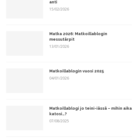
anti
15/02/2026
Matka 2026: Matkoillablogin
messutärpit
13/01/2026
Matkoillablogin vuosi 2025
04/01/2026
Matkoillablogi jo teini-iässä – mihin aika
katosi…?
07/08/2025