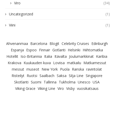
Viro
(34)
Uncategorized
(1)
Viini
(1)
Ahvenanmaa
Barcelona
Blogit
Celebrity Cruises
Edinburgh
Espanja
Espoo
Finnair
Gotlanti
Helsinki
Hiihtomatka
Hotellit
Iso-Britannia
Italia
Itävalta
Joulumarkkinat
Karibia
Krakova
Kuukauden kuva
Loviisa
matkailu
Matkamessut
messut
museot
New York
Puola
Ranska
ravintolat
Risteilyt
Ruotsi
Saalbach
Saksa
Silja Line
Singapore
Skotlanti
Suomi
Tallinna
Tukholma
Unesco
USA
Viking Grace
Viking Line
Viro
Visby
vuosikatsaus