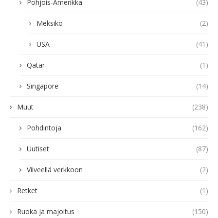
Pohjois-Amerikka
(43)
Meksiko
(2)
USA
(41)
Qatar
(1)
Singapore
(14)
Muut
(238)
Pohdintoja
(162)
Uutiset
(87)
Viiveellä verkkoon
(2)
Retket
(1)
Ruoka ja majoitus
(150)