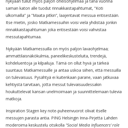
nykyään tullut myös paljon oheisohjelmaa ja tänä vuonna
saman katon alle tuodut rinnakkaistapahtumat, ”Koti
ulkomailla” ja ”Maata pitkin”, laajentavat messua entisestään.
Itse mietin, josko Matkamessuihin voisi vielä yhdistää jonkin
rinnakkaistapahtuman joka entisestään voisi vahvistaa
messutapahtumaa.
Nykyään Matkamessuilla on myös paljon lavaohjelmaa;
ammattilaisnäkökulmia, paneelikeskusteluita, trendejä,
kohdeluentoja ja kilpailuja. Tämä on ollut hyvä ja tärkeä
suuntaus Matkamessuille ja antaa uskoa siihen, että messuilla
on tulevaisuus. Pysähtyä ei kuitenkaan parane, vaan jatkuvaa
kehtiystä tarvitaan, jotta messut tulevaisuudessakin
houkuttelevat kansan unelmoimaan ja suunnittelemaan tulevia
matkoja.
Inspiration Stagen key note-puheenvuorot olivat itselle
messujen parasta antia. PING Helsingin Inna-Pirjetta Lahden
moderoima keskustelu otsikolla
”Social Media Influencers’ role