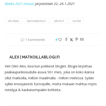
Matka 2021-messut
järjestetään 22.-24.1.2021
HELSINKI
MATKAMESSUT
MESSUT
SUOMI
1 kommentti
0
ALEX | MATKOILLABLOGI.FI
Hei! Olen Alex, kiva kun poikkesit blogiini. Blogia kirjoittaa
pääkaupunkiseudulla asuva 50+ mies, joka on koko ikänsä
ollut matkoilla, milloin maailmalla - milloin mielessä. Sydän
sykkii ensisijaisesti Euroopalle, mutta mukaan mahtuu myös
risteilyjä & kaukaisempiakin kohteita.