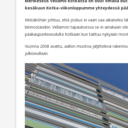
Merikeskus Vellamo Kotkassa on ollut omalla bucket
kesäkuun Kotka-viikonloppumme yhteydessä pää
Mistäköhän johtuu, että joskus ei vaan saa aikaiseksi 
kiinnostaisikin. Vellamon tapauksessa se ei ainakaan ole
pääkaupunkiseudulta Kotkaan kun taittuu nykyään moottor
Vuonna 2008 avattu, aallon muotoa jäljittelevä rakennus e
julkisivullaan.