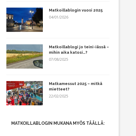
Matkoillablogin vuosi 2025
04/01/2026
Matkoillablogi jo teini-iässä –
mihin aika katosi…?
07/08/2025
Matkamessut 2025 – mitkä
mietteet?
22/02/2025
MATKOILLABLOGIN MUKANA MYÖS TÄÄLLÄ: