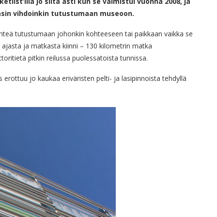
list’illä jo siitä asti kun se valmistui vuonna 2008,
ja
sin vihdoinkin tutustumaan museoon.
lähteä tutustumaan johonkin kohteeseen tai paikkaan vaikka se
 ajasta ja matkasta kiinni – 130 kilometrin matka
itietä pitkin reilussa puolessatoista tunnissa.
rottuu jo kaukaa eriväristen pelti- ja lasipinnoista tehdyllä