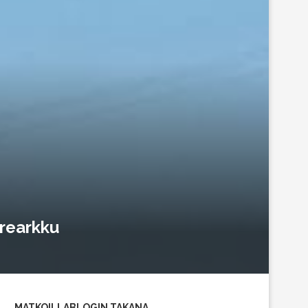
rrearkku
MATKOILLABLOGIN TAKANA