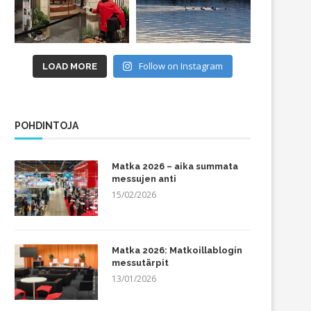
Follow on Instagram
LOAD MORE
POHDINTOJA
Matka 2026 – aika summata
messujen anti
15/02/2026
Matka 2026: Matkoillablogin
messutärpit
13/01/2026