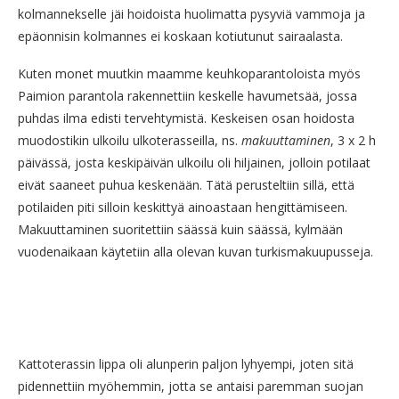
kolmannekselle jäi hoidoista huolimatta pysyviä vammoja ja
epäonnisin kolmannes ei koskaan kotiutunut sairaalasta.
Kuten monet muutkin maamme keuhkoparantoloista myös
Paimion parantola rakennettiin keskelle havumetsää, jossa
puhdas ilma edisti tervehtymistä. Keskeisen osan hoidosta
muodostikin ulkoilu ulkoterasseilla, ns.
makuuttaminen
, 3 x 2 h
päivässä, josta keskipäivän ulkoilu oli hiljainen, jolloin potilaat
eivät saaneet puhua keskenään. Tätä perusteltiin sillä, että
potilaiden piti silloin keskittyä ainoastaan hengittämiseen.
Makuuttaminen suoritettiin säässä kuin säässä, kylmään
vuodenaikaan käytetiin alla olevan kuvan turkismakuupusseja.
Kattoterassin lippa oli alunperin paljon lyhyempi, joten sitä
pidennettiin myöhemmin, jotta se antaisi paremman suojan