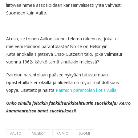
liittyvää nimeä assosioidaan kansainvälisesti yhtä vahvasti
Suomeen kuin Aalto.
Ai niin, se toinen Aallon suunnittelema rakennus, joka tuli
mieleeni Paimion parantolasta? No se on Helsingin
Katajanokalla sijaitseva Enso-Gutzeitin talo, joka valmistui
vuonna 1962- kävikö tämä sinullakin mielessä?
Paimion parantolaan pääsee nykyään tutustumaan
opastetuilla kierroksilla ja alueella on myös mahdollisuus
yöpyä. Lisätietoja näistä
Paimion parantolan kotisivuilla
,
Onko sinulla joitakin funkkisarkkitehtuurin suosikkeja? Kerro
kommenteissa omat suosituksesi!
AALTO
MUSEOT
PAIMIO
SUOMI