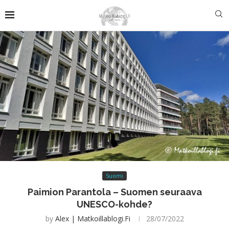
Suomi
Paimion Parantola – Suomen seuraava
UNESCO-kohde?
by
Alex | Matkoillablogi.fi
28/07/2022