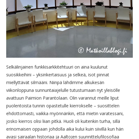
Selkälinjainen funkkisarkkitehtuuri on aina kuulunut
suosikkeihini – yksinkertaisuus ja selkeä, isot pinnat
miellyttävät silmääni. Niinpä lähdimme alkukesän
viikonloppuna sunnuntaiajelulle tutustumaan nyt yleisölle
avattuun Paimion Parantolaan. Olin varannut meille liput
puolentoista tunnin opastetulle kierrokselle – suosittelen
ehdottomasti, vaikka myönnänkin, että mietin varatessani,
josko kierros olisi liian pitkä. Huoli oli kuitenkin turha, sillä
erinomaisen oppaan johdolla aika kului kuin siivillä kun hän
avasi sairaalan historiaa ja Aaltojen suunnittelufilosofiaa