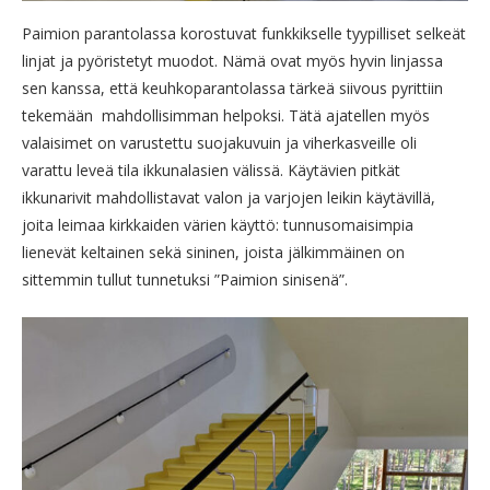
Paimion parantolassa korostuvat funkkikselle tyypilliset selkeät
linjat ja pyöristetyt muodot. Nämä ovat myös hyvin linjassa
sen kanssa, että keuhkoparantolassa tärkeä siivous pyrittiin
tekemään mahdollisimman helpoksi. Tätä ajatellen myös
valaisimet on varustettu suojakuvuin ja viherkasveille oli
varattu leveä tila ikkunalasien välissä. Käytävien pitkät
ikkunarivit mahdollistavat valon ja varjojen leikin käytävillä,
joita leimaa kirkkaiden värien käyttö: tunnusomaisimpia
lienevät keltainen sekä sininen, joista jälkimmäinen on
sittemmin tullut tunnetuksi ”Paimion sinisenä”.