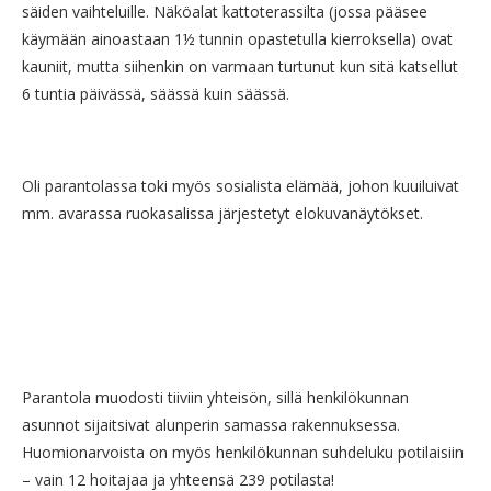
säiden vaihteluille. Näköalat kattoterassilta (jossa pääsee
käymään ainoastaan 1½ tunnin opastetulla kierroksella) ovat
kauniit, mutta siihenkin on varmaan turtunut kun sitä katsellut
6 tuntia päivässä, säässä kuin säässä.
Oli parantolassa toki myös sosialista elämää, johon kuuiluivat
mm. avarassa ruokasalissa järjestetyt elokuvanäytökset.
Parantola muodosti tiiviin yhteisön, sillä henkilökunnan
asunnot sijaitsivat alunperin samassa rakennuksessa.
Huomionarvoista on myös henkilökunnan suhdeluku potilaisiin
– vain 12 hoitajaa ja yhteensä 239 potilasta!