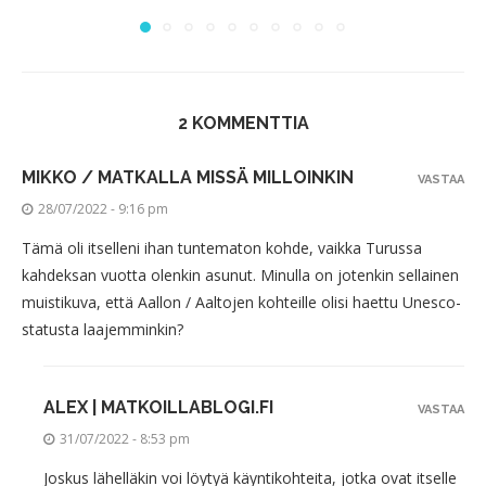
2 KOMMENTTIA
MIKKO / MATKALLA MISSÄ MILLOINKIN
VASTAA
28/07/2022 - 9:16 pm
Tämä oli itselleni ihan tuntematon kohde, vaikka Turussa
kahdeksan vuotta olenkin asunut. Minulla on jotenkin sellainen
muistikuva, että Aallon / Aaltojen kohteille olisi haettu Unesco-
statusta laajemminkin?
ALEX | MATKOILLABLOGI.FI
VASTAA
31/07/2022 - 8:53 pm
Joskus lähelläkin voi löytyä käyntikohteita, jotka ovat itselle