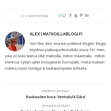
2 kommenttia
0
ALEX | MATKOILLABLOGI.FI
Hei! Olen Alex, kiva kun poikkesit blogiini. Blogia
kirjoittaa pääkaupunkiseudulla asuva 50+ mies,
joka on koko ikänsä ollut matkoilla, milloin maailmalla - milloin
mielessä. Sydän sykkii ensisijaisesti Euroopalle, mutta mukaan
mahtuu myös risteilyjä & kaukaisempiakin kohteita.
edellinen postaus
Kuukauden kuva; Vanhakylä Gård
seuraava postaus