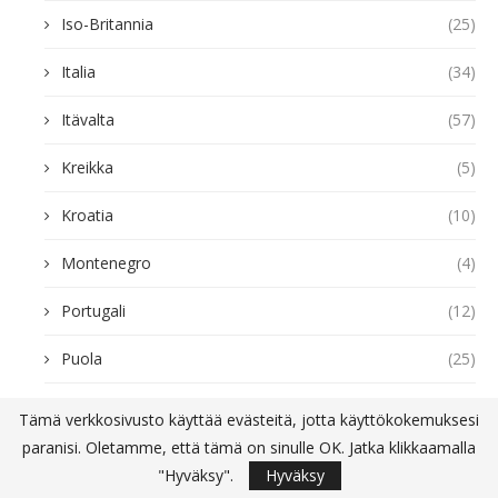
Iso-Britannia
(25)
Italia
(34)
Itävalta
(57)
Kreikka
(5)
Kroatia
(10)
Montenegro
(4)
Portugali
(12)
Puola
(25)
Ranska
(17)
Tämä verkkosivusto käyttää evästeitä, jotta käyttökokemuksesi
paranisi. Oletamme, että tämä on sinulle OK. Jatka klikkaamalla
Saksa
(19)
"Hyväksy".
Hyväksy