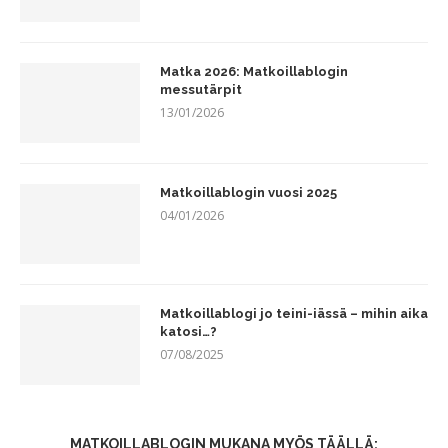
Matka 2026: Matkoillablogin
messutärpit
13/01/2026
Matkoillablogin vuosi 2025
04/01/2026
Matkoillablogi jo teini-iässä – mihin aika
katosi…?
07/08/2025
MATKOILLABLOGIN MUKANA MYÖS TÄÄLLÄ: