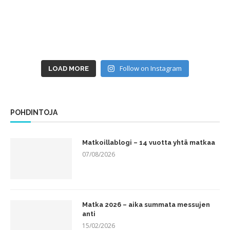
Follow on Instagram
LOAD MORE
POHDINTOJA
Matkoillablogi – 14 vuotta yhtä matkaa
07/08/2026
Matka 2026 – aika summata messujen
anti
15/02/2026