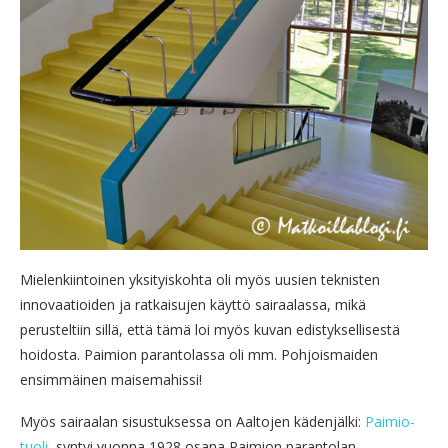
Mielenkiintoinen yksityiskohta oli myös uusien teknisten
innovaatioiden ja ratkaisujen käyttö sairaalassa, mikä
perusteltiin sillä, että tämä loi myös kuvan edistyksellisestä
hoidosta. Paimion parantolassa oli mm. Pohjoismaiden
ensimmäinen maisemahissi!
Myös sairaalan sisustuksessa on Aaltojen kädenjälki:
Paimio-
tuoli
, syntyi vuonna 1928 osana Paimion parantolan