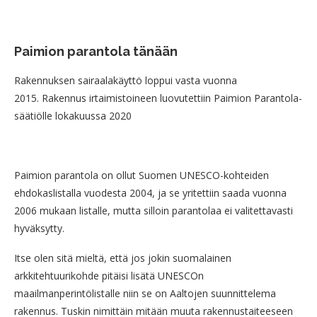
Paimion parantola tänään
Rakennuksen sairaalakäyttö loppui vasta vuonna
2015. Rakennus irtaimistoineen luovutettiin Paimion Parantola-
säätiölle lokakuussa 2020
Paimion parantola on ollut Suomen UNESCO-kohteiden
ehdokaslistalla vuodesta 2004, ja se yritettiin saada vuonna
2006 mukaan listalle, mutta silloin parantolaa ei valitettavasti
hyväksytty.
Itse olen sitä mieltä, että jos jokin suomalainen
arkkitehtuurikohde pitäisi lisätä UNESCOn
maailmanperintölistalle niin se on Aaltojen suunnittelema
rakennus. Tuskin nimittäin mitään muuta rakennustaiteeseen