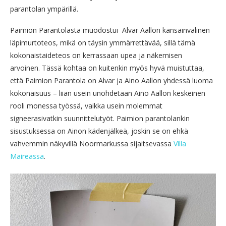
parantolan ympärillä.
Paimion Parantolasta muodostui Alvar Aallon kansainvälinen
läpimurtoteos, mikä on täysin ymmärrettävää, sillä tämä
kokonaistaideteos on kerrassaan upea ja näkemisen
arvoinen. Tässä kohtaa on kuitenkin myös hyvä muistuttaa,
että Paimion Parantola on Alvar ja Aino Aallon yhdessä luoma
kokonaisuus – liian usein unohdetaan Aino Aallon keskeinen
rooli monessa työssä, vaikka usein molemmat
signeerasivatkin suunnittelutyöt. Paimion parantolankin
sisustuksessa on Ainon kädenjälkeä, joskin se on ehkä
vahvemmin näkyvillä Noormarkussa sijaitsevassa
Villa
Maireassa
.