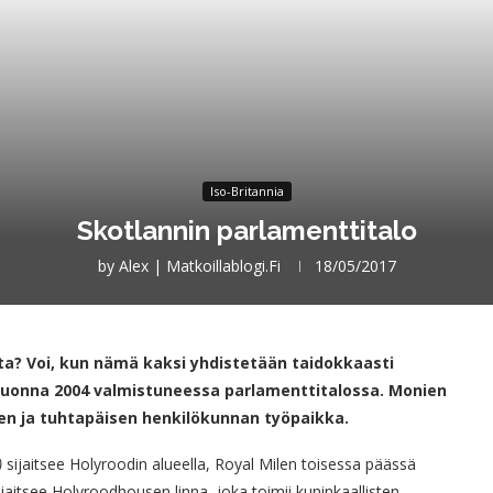
Iso-Britannia
Skotlannin parlamenttitalo
by
Alex | Matkoillablogi.fi
18/05/2017
ta? Voi, kun nämä kaksi yhdistetään taidokkaasti
vuonna 2004 valmistuneessa parlamenttitalossa. Monien
nen ja tuhtapäisen henkilökunnan työpaikka.
)
sijaitsee Holyroodin alueella, Royal Milen toisessa päässä
jaitsee Holyroodhousen linna, joka toimii kuninkaallisten