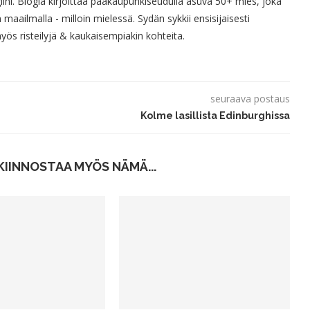
giini. Blogia kirjoittaa pääkaupunkiseudulla asuva 50+ mies, joka
 maailmalla - milloin mielessä. Sydän sykkii ensisijaisesti
s risteilyjä & kaukaisempiakin kohteita.
seuraava postaus
Kolme lasillista Edinburghissa
KIINNOSTAA MYÖS NÄMÄ...