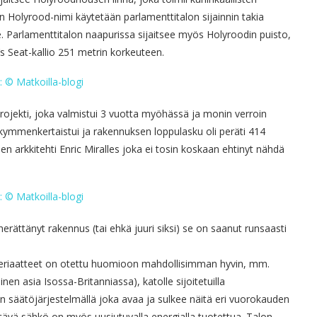
n Holyrood-nimi käytetään parlamenttitalon sijainnin takia
. Parlamenttitalon naapurissa sijaitsee myös Holyroodin puisto,
s Seat-kallio 251 metrin korkeuteen.
 projekti, joka valmistui 3 vuotta myöhässä ja monin verroin
 kymmenkertaistui ja rakennuksen loppulasku oli peräti 414
n arkkitehti Enric Miralles joka ei tosin koskaan ehtinyt nähdä
 herättänyt rakennus (tai ehkä juuri siksi) se on saanut runsaasti
periaatteet on otettu huomioon mahdollisimman hyvin, mm.
n asia Isossa-Britanniassa), katolle sijoitetuilla
en säätöjärjestelmällä joka avaa ja sulkee näitä eri vuorokauden
ttävä sähkö on myös uusiutuvalla energialla tuotettua. Talon