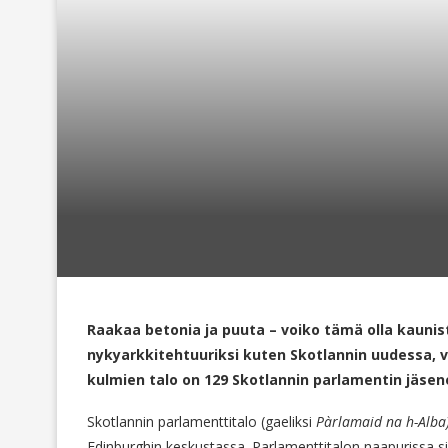
Raakaa betonia ja puuta – voiko tämä olla kaunis
nykyarkkitehtuuriksi kuten Skotlannin uudessa, 
kulmien talo on 129 Skotlannin parlamentin jäse
Skotlannin parlamenttitalo (gaeliksi
Pàrlamaid na h-Alba
Edinburghin keskustassa. Parlamenttitalon naapurissa si