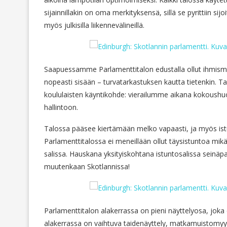
sijainnillakin on oma merkityksensä, sillä se pyrittiin 
myös julkisilla liikennevälineillä.
Saapuessamme Parlamenttitalon edustalla ollut ihmismu
nopeasti sisään – turvatarkastuksen kautta tietenkin. Ta
koululaisten käyntikohde: vierailumme aikana kokoushu
hallintoon.
Talossa pääsee kiertämään melko vapaasti, ja myös istun
Parlamenttitalossa ei meneillään ollut täysistuntoa mikä
salissa. Hauskana yksityiskohtana istuntosalissa seinäpane
muutenkaan Skotlannissa!
Parlamenttitalon alakerrassa on pieni näyttelyosa, joka e
alakerrassa on vaihtuva taidenäyttely, matkamuistomyy