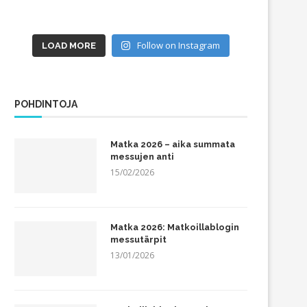
Follow on Instagram
LOAD MORE
POHDINTOJA
Matka 2026 – aika summata
messujen anti
15/02/2026
Matka 2026: Matkoillablogin
messutärpit
13/01/2026