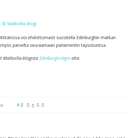
nttitalossa voi ehdottomasti suositella Edinburghin matkan
 myös parvelta seuraamaan parlamentin täysistuntoa.
t Matkoilla-blogista
Edinburgh-tägin
alta.
ia
0