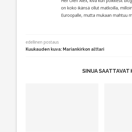
Hei! Olen Alex, kiva kun poikkesit blo
on koko ikänsä ollut matkoilla, milloin
Euroopalle, mutta mukaan mahtuu myö
edellinen postaus
Kuukauden kuva: Mariankirkon alttari
SINUA SAATTAVAT 