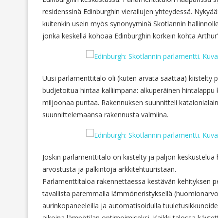
residenssinä Edinburghin vierailujen yhteydessä. Nykyää
kuitenkin usein myös synonyyminä Skotlannin hallinnolle
jonka keskellä kohoaa Edinburghin korkein kohta Arthur’
Uusi parlamenttitalo oli (kuten arvata saattaa) kiistelty
budjetoitua hintaa kalliimpana: alkuperäinen hintalappu
miljoonaa puntaa. Rakennuksen suunnitteli katalonialaine
suunnittelemaansa rakennusta valmiina.
Joskin parlamenttitalo on kiistelty ja paljon keskustelua
arvostusta ja palkintoja arkkitehtuuristaan.
Parlamenttitaloa rakennettaessa kestävän kehityksen 
tavallista paremmalla lämmöneristyksellä (huomionarvoine
aurinkopaneeleilla ja automatisoidulla tuuletusikkunoid
aikoina lämpötilan optimoimiseksi. Kaikki talossa käyte