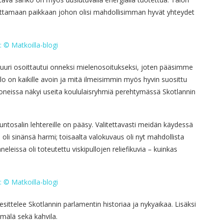
sijoittamaan paikkaan johon olisi mahdollisimman hyvät yhteydet
uri osoittautui onneksi mielenosoitukseksi, joten pääsimme
lo on kaikille avoin ja mitä ilmeisimmin myös hyvin suosittu
oneissa näkyi useita koululaisryhmiä perehtymässä Skotlannin
tosalin lehtereille on pääsy. Valitettavasti meidän käydessä
 oli sinänsä harmi; toisaalta valokuvaus oli nyt mahdollista
leissa oli toteutettu viskipullojen reliefikuvia – kuinkas
sittelee Skotlannin parlamentin historiaa ja nykyaikaa. Lisäksi
mälä sekä kahvila.