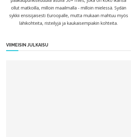
pääkaupunkiseudulla asuva 50+ mies, joka on koko ikänsä
ollut matkoilla, milloin maailmalla - milloin mielessä. Sydän
sykkii ensisijaisesti Euroopalle, mutta mukaan mahtuu myös
lähikohteita, risteilyjä ja kaukaisempiakin kohteita.
VIIMEISIN JULKAISU