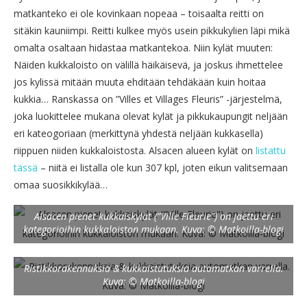
matkanteko ei ole kovinkaan nopeaa – toisaalta reitti on
sitäkin kauniimpi. Reitti kulkee myös usein pikkukylien läpi mikä
omalta osaltaan hidastaa matkantekoa. Niin kylät muuten:
Näiden kukkaloisto on välillä häikäisevä, ja joskus ihmettelee
jos kylissä mitään muuta ehditään tehdäkään kuin hoitaa
kukkia… Ranskassa on ”Villes et Villages Fleuris” -järjestelmä,
joka luokittelee mukana olevat kylät ja pikkukaupungit neljään
eri kateogoriaan (merkittynä yhdestä neljään kukkasella)
riippuen niiden kukkaloistosta. Alsacen alueen kylät on
listattu
tässä
– niitä ei listalla ole kun 307 kpl, joten eikun valitsemaan
omaa suosikkikylää…
Alsacen pienet kukkaiskylät (”Ville Fleurie”) on jaettu eri
kategorioihin kukkaloiston mukaan. Kuva: © Matkoilla-blogi
Ristikkorakennuksia & kukkaistutuksia automatkan varrella.
Kuva: © Matkoilla-blogi