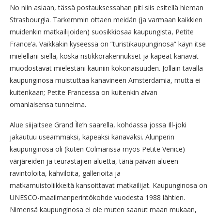
No niin asiaan, tässä postauksessahan piti siis esitellä hieman
Strasbourgia. Tarkemmin ottaen meidän (ja varmaan kaikkien
muidenkin matkailijoiden) suosikkiosaa kaupungista, Petite
France’a. Vaikkakin kyseessä on ”turistikaupunginosa” käyn itse
mielelläni siellä, koska ristikkorakennukset ja kapeat kanavat
muodostavat mielestäni kauniin kokonaisuuden. Jollain tavalla
kaupunginosa muistuttaa kanavineen Amsterdamia, mutta ei
kuitenkaan; Petite Francessa on kuitenkin aivan
omanlaisensa tunnelma.
Alue siijaitsee Grand Ìle’n saarella, kohdassa jossa Ill-joki
jakautuu useammaksi, kapeaksi kanavaksi. Alunperin
kaupunginosa oli (kuten Colmarissa myös Petite Venice)
värjäreiden ja teurastajien aluetta, tänä päivän alueen
ravintoloita, kahviloita, gallerioita ja
matkamuistoliikkeitä kansoittavat matkailijat. Kaupunginosa on
UNESCO-maailmanperintökohde vuodesta 1988 lähtien.
Nimensä kaupunginosa ei ole muten saanut maan mukaan,