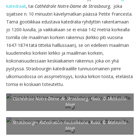
katedraali
, tai
Cathédrale Notre-Dame de Strasbourg,
joka
sijaitsee n. 10 minuutin kävelymatkan päässä Petite Francesta.
Tämä gootiikkaa edustava katedralia ryhdyttiin rakentamaan
jo 1200-luvulla, ja vaikkakaan se ei enää 142 metriä korkealla
tornilla ole maailman korkein rakennus (kirkko piti vuosina
1647-1874 tätä titteliä halllussaan), se on edelleen maailman
kuudenneksi korkein kirkko ja maallman korkein,
kokonaisuudessaan keskiaikainen rakennus joka on yhä
pystyssä. Strasbourgin katedraalille tunnusomainen piirre
ulkomuodossa on assymetrisyys, koska kirkon toista, eteläistä
tornia ei koskaan toteutettu.
Cathédrale Notre-Dame de Strasbourg. Kuva: © Matkoilla-
blogi
Strasbourgin Katedraalin ruusuikkuna. Kuva: © Matkoilla-
blogi