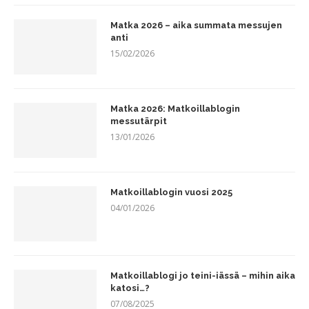
Matka 2026 – aika summata messujen
anti
15/02/2026
Matka 2026: Matkoillablogin
messutärpit
13/01/2026
Matkoillablogin vuosi 2025
04/01/2026
Matkoillablogi jo teini-iässä – mihin aika
katosi…?
07/08/2025