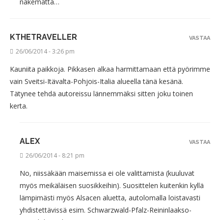
näkemättä…
KTHETRAVELLER
VASTAA
26/06/2014 - 3:26 pm
Kauniita paikkoja. Pikkasen alkaa harmittamaan että pyörimme
vain Sveitsi-Itävalta-Pohjois-Italia alueella tänä kesänä.
Tätynee tehdä autoreissu lännemmäksi sitten joku toinen
kerta.
ALEX
VASTAA
26/06/2014 - 8:21 pm
No, niissäkään maisemissa ei ole valittamista (kuuluvat
myös meikäläisen suosikkeihin). Suosittelen kuitenkin kyllä
lämpimästi myös Alsacen aluetta, autolomalla loistavasti
yhdistettävissä esim. Schwarzwald-Pfalz-Reininlaakso-