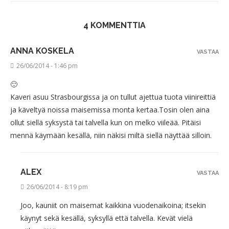
4 KOMMENTTIA
ANNA KOSKELA
VASTAA
26/06/2014 - 1:46 pm
🙂
Kaveri asuu Strasbourgissa ja on tullut ajettua tuota viinireittiä
ja käveltyä noissa maisemissa monta kertaa.Tosin olen aina
ollut siellä syksystä tai talvella kun on melko viileää. Pitäisi
mennä käymään kesällä, niin näkisi miltä siellä näyttää silloin.
ALEX
VASTAA
26/06/2014 - 8:19 pm
Joo, kauniit on maisemat kaikkina vuodenaikoina; itsekin
käynyt sekä kesällä, syksyllä että talvella. Kevät vielä