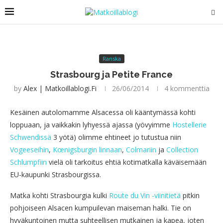
Ranska
Strasbourg ja Petite France
by
Alex | Matkoillablogi.fi
26/06/2014
4 kommenttia
Kesäinen autolomamme Alsacessa oli kääntymässä kohti
loppuaan, ja vaikkakin lyhyessä ajassa (yövyimme
Hostellerie
Schwendissä
3 yötä) olimme ehtineet jo tutustua niin
Vogeeseihin
,
Kœnigsburgin linnaan
,
Colmariin
ja
Collection
Schlumpfiin
vielä oli tarkoitus ehtiä kotimatkalla käväisemään
EU-kaupunki Strasbourgissa.
Matka kohti Strasbourgia kulki
Route du Vin -viinitietä
pitkin
pohjoiseen Alsacen kumpuilevan maiseman halki. Tie on
hyväkuntoinen mutta suhteellisen mutkainen ja kapea, joten