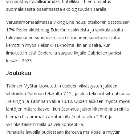
ympäristöystävällisimmäksi hotelliksi – hieno osoitus
suomalaisesta osaamisesta ekologisuuden saralla.
Varustamomaailmassa Viking Line nousi otsikoihin ostettuaan
17% Rederiaktiebolag Eckerön osakkeista ja spekulaatioita
tulevaisuuden suunnitelmista oli moneen suuntaan. Uutta
kerrottiin myös Helsinki-Tukholma -linjan osalta, kun
ilmoitettiin että Cinderella saapuu linjalle Gabriellan pariksi
kesäksi 2023.
Joulukuu
Tallinkin MyStar luovutettiin useiden viivästysten jälkeen
vihdoinkin Rauman telakalta 7.12., ja alus teki neitsytmatkansa
Helsingin ja Tallinnan välillä 13.12. Uuden aluksen myötä myös
lähtöjen määrä kasvoi, kun Star-alus jatkoi liikennöintiä reitillä
hieman hitaammalla aikataululla (matka-aika 2,5 h) ja
yksinkertaisemmalla palvelukonseptilla.
Punaisilla laivoilla puolestaan ikärouva ms Rosella myytiin