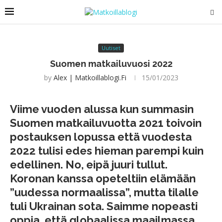
Uutiset
Suomen matkailuvuosi 2022
by
Alex | Matkoillablogi.fi
15/01/2023
Viime vuoden alussa kun summasin
Suomen matkailuvuotta 2021 toivoin
postauksen lopussa että vuodesta
2022 tulisi edes hieman parempi kuin
edellinen. No, eipä juuri tullut.
Koronan kanssa opeteltiin elämään
”uudessa normaalissa”, mutta tilalle
tuli Ukrainan sota. Saimme nopeasti
oppia, että globaalissa maailmassa