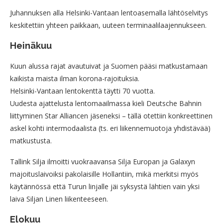
Juhannuksen alla Helsinki-Vantaan lentoasemalla lähtöselvitys
keskitettiin yhteen paikkaan, uuteen terminaalilaajennukseen.
Heinäkuu
Kuun alussa rajat avautuivat ja Suomen pääsi matkustamaan
kaikista maista ilman korona-rajoituksia.
Helsinki-Vantaan lentokenttä täytti 70 vuotta.
Uudesta ajattelusta lentomaailmassa kieli Deutsche Bahnin
liittyminen Star Alliancen jäseneksi – tällä otettiin konkreettinen
askel kohti intermodaalista (ts. eri liikennemuotoja yhdistävää)
matkustusta.
Tallink Silja ilmoitti vuokraavansa Silja Europan ja Galaxyn
majoituslaivoiksi pakolaisille Hollantiin, mikä merkitsi myös
käytännössä että Turun linjalle jäi syksystä lähtien vain yksi
laiva Siljan Linen liikenteeseen.
Elokuu