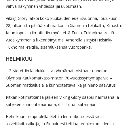
vahva näkyminen yhdessä jäi uupumaan.
Viking Glory jatkoi koko kuukauden edellisvuonna, joulukuun
28, alkanutta pitkää kotimatkansa Xiamenin telakalta, Kiinasta.
Kuun lopussa ilmoitetiin myös että Turku-Tukholma -reitiä
vuosikymmeniä liikennöinyt ms. Amorella siirtyisi Helsinki-
Tukholma -reitille, sisaraluksensa vuoropariksi.
HELMIKUU
1.2. vietettiin laadukkaista ryhmämatkoistaan tunnetun
Olympia Kaukomatkatoimiston 70-vuotissyntymäpäiviä –
Suomen matkailualalla kunnioitettava ikä ja hieno saavutus.
Pitkän kotimatkansa jälkeen Viking Glory saapui harmaana ja
sateisen sunnuntaiaamuna, 6.2. Turun satamaan.
Helmikuun alkupuolella elettiin lentoliikenteessä vielä
toiveikkaita aikoja, ja Finnair esitteli laajarunkokoneidensa