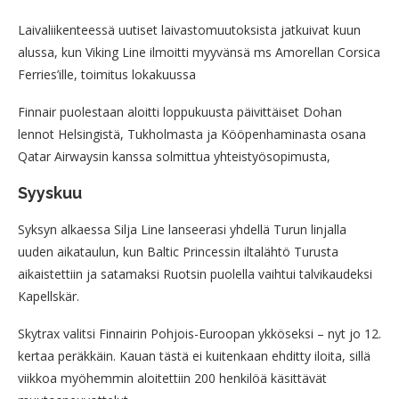
Laivaliikenteessä uutiset laivastomuutoksista jatkuivat kuun
alussa, kun Viking Line ilmoitti myyvänsä ms Amorellan Corsica
Ferries’ille, toimitus lokakuussa
Finnair puolestaan aloitti loppukuusta päivittäiset Dohan
lennot Helsingistä, Tukholmasta ja Kööpenhaminasta osana
Qatar Airwaysin kanssa solmittua yhteistyösopimusta,
Syyskuu
Syksyn alkaessa Silja Line lanseerasi yhdellä Turun linjalla
uuden aikataulun, kun Baltic Princessin iltalähtö Turusta
aikaistettiin ja satamaksi Ruotsin puolella vaihtui talvikaudeksi
Kapellskär.
Skytrax valitsi Finnairin Pohjois-Euroopan ykköseksi – nyt jo 12.
kertaa peräkkäin. Kauan tästä ei kuitenkaan ehditty iloita, sillä
viikkoa myöhemmin aloitettiin 200 henkilöä käsittävät