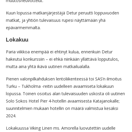
muutosneuvottelut.
Kuun lopussa matkanjärjestäjä Detur peruutti loppuvuoden
matkat, ja yhtiön tulevaisuus rupesi näyttämään yhä
epävarmemmalta.
Lokakuu
Paria viikkoa enempää ei ehtinyt kulua, ennenkuin Detur
hakeutui konkurssiin – ei ehkä niinkään yllättävä lopputulos,
mutta aina yhtä ikävä uutinen matkailualalla.
Pienen valonpilkahduksen lentoliikenteessä toi SAS’n ilmoitus
Turku – Tukholma -reitin uudelleen avaamiseta lokakuun
lopussa. Toinen osoitus alan tulevaisuuden uskosta oli uutinen
Solo Sokos Hotel Pier 4-hotellin avaamisesta Katajanokalle;
suunnitelmien mukaan hotellin on määrä valmistua kesäksi
2024.
Lokakuussa Viking Linen ms. Amorella luovutettiin uudelle