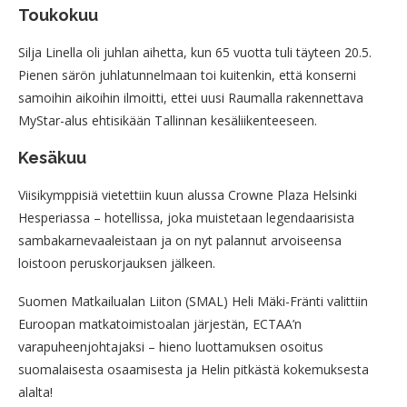
Toukokuu
Silja Linella oli juhlan aihetta, kun 65 vuotta tuli täyteen 20.5.
Pienen särön juhlatunnelmaan toi kuitenkin, että konserni
samoihin aikoihin ilmoitti, ettei uusi Raumalla rakennettava
MyStar-alus ehtisikään Tallinnan kesäliikenteeseen.
Kesäkuu
Viisikymppisiä vietettiin kuun alussa Crowne Plaza Helsinki
Hesperiassa – hotellissa, joka muistetaan legendaarisista
sambakarnevaaleistaan ja on nyt palannut arvoiseensa
loistoon peruskorjauksen jälkeen.
Suomen Matkailualan Liiton (SMAL) Heli Mäki-Fränti valittiin
Euroopan matkatoimistoalan järjestän, ECTAA’n
varapuheenjohtajaksi – hieno luottamuksen osoitus
suomalaisesta osaamisesta ja Helin pitkästä kokemuksesta
alalta!