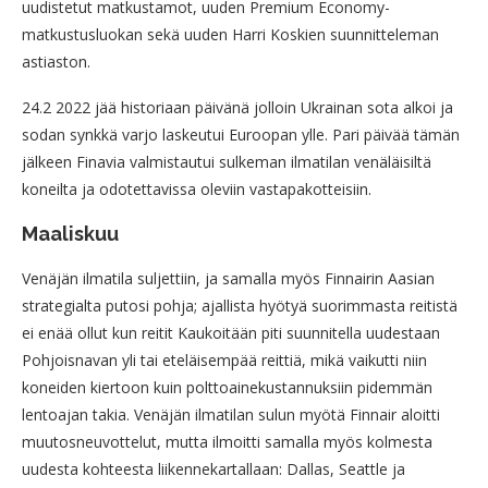
uudistetut matkustamot, uuden Premium Economy-
matkustusluokan sekä uuden Harri Koskien suunnitteleman
astiaston.
24.2 2022 jää historiaan päivänä jolloin Ukrainan sota alkoi ja
sodan synkkä varjo laskeutui Euroopan ylle. Pari päivää tämän
jälkeen Finavia valmistautui sulkeman ilmatilan venäläisiltä
koneilta ja odotettavissa oleviin vastapakotteisiin.
Maaliskuu
Venäjän ilmatila suljettiin, ja samalla myös Finnairin Aasian
strategialta putosi pohja; ajallista hyötyä suorimmasta reitistä
ei enää ollut kun reitit Kaukoitään piti suunnitella uudestaan
Pohjoisnavan yli tai eteläisempää reittiä, mikä vaikutti niin
koneiden kiertoon kuin polttoainekustannuksiin pidemmän
lentoajan takia. Venäjän ilmatilan sulun myötä Finnair aloitti
muutosneuvottelut, mutta ilmoitti samalla myös kolmesta
uudesta kohteesta liikennekartallaan: Dallas, Seattle ja