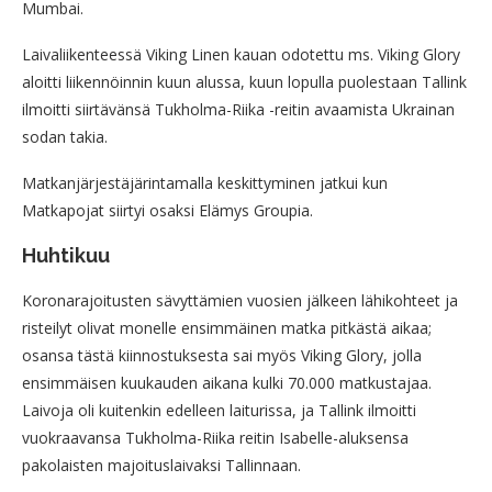
Mumbai.
Laivaliikenteessä Viking Linen kauan odotettu ms. Viking Glory
aloitti liikennöinnin kuun alussa, kuun lopulla puolestaan Tallink
ilmoitti siirtävänsä Tukholma-Riika -reitin avaamista Ukrainan
sodan takia.
Matkanjärjestäjärintamalla keskittyminen jatkui kun
Matkapojat siirtyi osaksi Elämys Groupia.
Huhtikuu
Koronarajoitusten sävyttämien vuosien jälkeen lähikohteet ja
risteilyt olivat monelle ensimmäinen matka pitkästä aikaa;
osansa tästä kiinnostuksesta sai myös Viking Glory, jolla
ensimmäisen kuukauden aikana kulki 70.000 matkustajaa.
Laivoja oli kuitenkin edelleen laiturissa, ja Tallink ilmoitti
vuokraavansa Tukholma-Riika reitin Isabelle-aluksensa
pakolaisten majoituslaivaksi Tallinnaan.