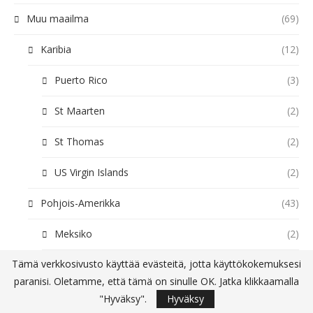
Muu maailma
(69)
Karibia
(12)
Puerto Rico
(3)
St Maarten
(2)
St Thomas
(2)
US Virgin Islands
(2)
Pohjois-Amerikka
(43)
Meksiko
(2)
Tämä verkkosivusto käyttää evästeitä, jotta käyttökokemuksesi
USA
(41)
paranisi. Oletamme, että tämä on sinulle OK. Jatka klikkaamalla
Qatar
(1)
"Hyväksy".
Hyväksy