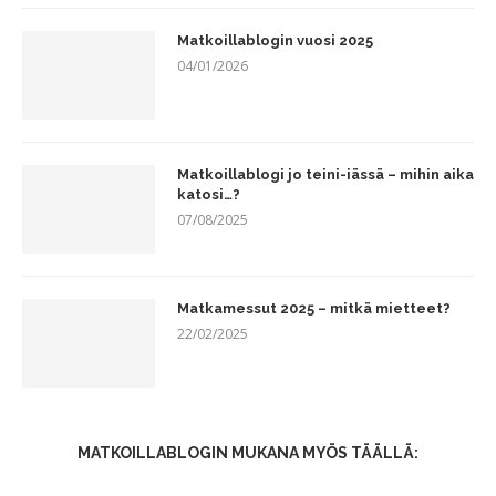
Matkoillablogin vuosi 2025
04/01/2026
Matkoillablogi jo teini-iässä – mihin aika
katosi…?
07/08/2025
Matkamessut 2025 – mitkä mietteet?
22/02/2025
MATKOILLABLOGIN MUKANA MYÖS TÄÄLLÄ: