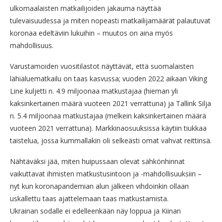
ulkomaalaisten matkailijoiden jakauma näyttää
tulevaisuudessa ja miten nopeasti matkailijamäärät palautuvat
koronaa edeltäviin lukuihin – muutos on aina myös
mahdollisuus.
Varustamoiden vuositilastot näyttävät, että suomalaisten
lähialuematkailu on taas kasvussa; vuoden 2022 aikaan Viking
Line kuljetti n. 4.9 miljoonaa matkustajaa (hieman yli
kaksinkertainen määrä vuoteen 2021 verrattuna) ja Tallink Silja
n. 5.4 miljoonaa matkustajaa (melkein kaksinkertainen määrä
vuoteen 2021 verrattuna). Markkinaosuuksissa käytiin tiukkaa
taistelua, jossa kummallakin oli selkeästi omat vahvat reittinsä.
Nähtäväksi jää, miten huipussaan olevat sähkönhinnat
vaikuttavat ihmisten matkustusintoon ja -mahdollisuuksiin –
nyt kun koronapandemian alun jälkeen vihdoinkin ollaan
uskallettu taas ajattelemaan taas matkustamista.
Ukrainan sodalle ei edelleenkään näy loppua ja Kiinan