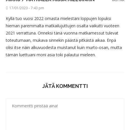
VASTAA
17/01/2023 - 7:43 pm
Kyllä tuo vuosi 2022 omasta mielestäni loppujen lopuksi
hieman paremmalta matkailujuttujen osalta vaikutti vuoteen
2021 verrattuna. Onneksi tänä vuonna matkamessut tulevat
toteutumaan, mukava sinnekin päästä pitkästä aikaa. Enpä
olisi itse näin alkuvuodesta muistanut kuin murto-osan, mutta
tämän luettuani moni asia toki palautui mieleen.
JÄTÄ KOMMENTTI