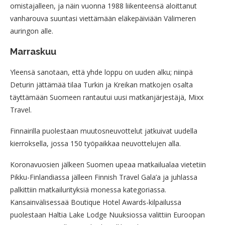
omistajalleen, ja näin vuonna 1988 liikenteensä aloittanut
vanharouva suuntasi viettämään eläkepäiviään Välimeren
auringon alle.
Marraskuu
Yleensä sanotaan, että yhde loppu on uuden alku; niinpä
Deturin jättämää tilaa Turkin ja Kreikan matkojen osalta
täyttämään Suomeen rantautui uusi matkanjärjestäjä, Mixx
Travel.
Finnairilla puolestaan muutosneuvottelut jatkuivat uudella
kierroksella, jossa 150 työpaikkaa neuvottelujen alla.
Koronavuosien jälkeen Suomen upeaa matkailualaa vietetiin
Pikku-Finlandiassa jälleen Finnish Travel Gala’a ja juhlassa
palkittiin matkailurityksiä monessa kategoriassa.
Kansainvälisessaä Boutique Hotel Awards-kilpailussa
puolestaan Haltia Lake Lodge Nuuksiossa valittiin Euroopan