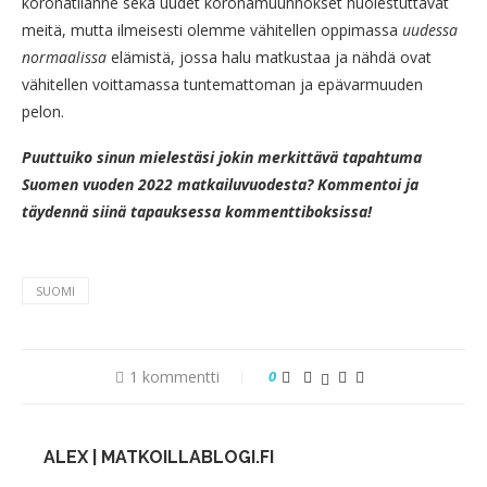
koronatilanne sekä uudet koronamuunnokset huolestuttavat
meitä, mutta ilmeisesti olemme vähitellen oppimassa
uudessa
normaalissa
elämistä, jossa halu matkustaa ja nähdä ovat
vähitellen voittamassa tuntemattoman ja epävarmuuden
pelon.
Puuttuiko sinun mielestäsi jokin merkittävä tapahtuma
Suomen vuoden 2022 matkailuvuodesta? Kommentoi ja
täydennä siinä tapauksessa kommenttiboksissa!
SUOMI
1 kommentti
0
ALEX | MATKOILLABLOGI.FI