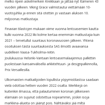
melko ripein askelmerkein Kreikkaan ja jättää nyt Itämeren 43
vuoden jälkeen. Viking Grace valmistautui viettämään 10-
vuotisjuhlia ja ennen sitä otettiin jo vastaan aluksen 10.
miljoonas matkustaja.
Finavian tilastojen mukaan viime vuonna lentoasemien kautta
kulki vuonna 2022 liki kolme kertaa enemmän matkustajia kuin
2021 – tervetullut suuntaus koronavuosien jälkeen. Yhtenä
osoituksen tästä suuntauksesta SAS ilmoitti avaavansa
uudelleen Vaasa-Tukholma-reitin.
Joulukuussa Helsinki-Vantaan lentoasemalaajennus palkittiin
puolestaan kansainvälisellä arkkitehtuuri- ja designpalkinnolla,
Prix Versaillesilla.
Ulkomaisten matkailijoiden lopullista yöpymistilastoa saadaan
vielä odottaa hetken vuoden 2022 osalta. Merkkejä on
kuitenkin ilmassa, että palautuminen koronan jälkeiseen
elämään on sujunut odotettua nopeammin, joskin isoja
markkina-alueita on jäänyt pois. Nähtäväksi jää miltä