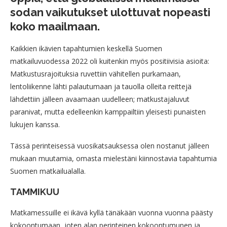
sodan vaikutukset ulottuvat nopeasti
koko maailmaan.
Kaikkien ikävien tapahtumien keskellä Suomen
matkailuvuodessa 2022 oli kuitenkin myös positiivisia asioita:
Matkustusrajoituksia ruvettiin vähitellen purkamaan,
lentoliikenne lähti palautumaan ja tauolla olleita reittejä
lähdettiin jälleen avaamaan uudelleen; matkustajaluvut
paranivat, mutta edelleenkin kamppailtiin yleisesti punaisten
lukujen kanssa.
Tässä perinteisessä vuosikatsauksessa olen nostanut jälleen
mukaan muutamia, omasta mielestäni kiinnostavia tapahtumia
Suomen matkailualalla.
TAMMIKUU
Matkamessuille ei ikävä kyllä tänäkään vuonna vuonna päästy
kokoontumaan, joten alan perinteinen kokoontumunen ja