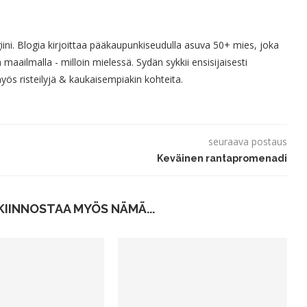
giini. Blogia kirjoittaa pääkaupunkiseudulla asuva 50+ mies, joka
 maailmalla - milloin mielessä. Sydän sykkii ensisijaisesti
s risteilyjä & kaukaisempiakin kohteita.
seuraava postaus
Keväinen rantapromenadi
KIINNOSTAA MYÖS NÄMÄ...