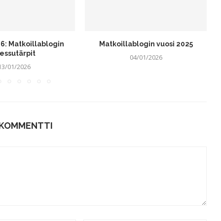
6: Matkoillablogin
Matkoillablogin vuosi 2025
essutärpit
04/01/2026
13/01/2026
 KOMMENTTI