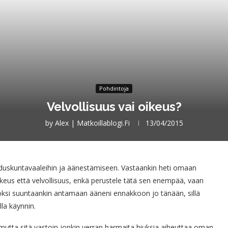
Pohdintoja
Velvollisuus vai oikeus?
by
Alex | Matkoillablogi.fi
13/04/2015
 eduskuntavaaleihin ja äänestämiseen. Vastaankin heti omaan
eus että velvollisuus, enkä perustele tätä sen enempää, vaan
ksi suuntaankin antamaan ääneni ennakkoon jo tänään, sillä
la käynnin.
mutta sitä vastoin jonkin verran harmaita hiuksia aiheuttaa oman