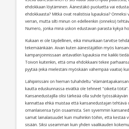
ehdokkaan löytäminen. Äänestäkö puoluetta vai edusta
ehdokkaasta? Mitkä ovat realistisia lupauksia? Onneksi v
verran, mutta silti minun on edelleenkin (onneksi) tehtäv
Numero, jonka minä uskon edustavan parasta kykyä hoi
Kukaan ei ole täydellinen, eikä minunkaan tarvitse tehdä
tekemäänkään. Aivan kuten äänestäjätkin myös kansanedu
kampanjoinnissaan antavatkin lupauksia me kaikki tiedä
Toivon kuitenkin, että oma ehdokkaani tekee parhaansa
pyytää (eikä mielestäni myöskään vähempää vaatia) kuin 
Lähipiirissäni on hieman tuhahdeltu ”elämäntapakansaned
kautta eduskunnassa eivätkä ole tehneet ”oikeita töitä”.
Kansanedustajilla olisi tärkeää olla suhde työssäkäyvän
kannattaa ehkä muistaa että kansanedustajan tehtävä o
omanlaisensa työn osaamista. Sen syvemmin kansanedu
samat lainalaisuudet kuin muihinkin töihin, että kestä
sisään. Siksi useamman kuin yhden vaalikauden kokemus 