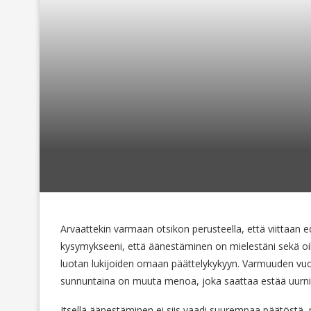
Arvaattekin varmaan otsikon perusteella, että viittaan
kysymykseeni, että äänestäminen on mielestäni sekä oik
luotan lukijoiden omaan päättelykykyyn. Varmuuden vuo
sunnuntaina on muuta menoa, joka saattaa estää uurnil
Itsellä äänestäminen ei siis vaadi suurempaa päätöstä, 