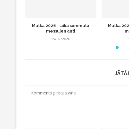
Matka 2026 – aika summata
Matka 202
messujen anti
m
15/02/2026
JÄTÄ