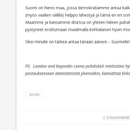
Suomi on hieno maa, jossa demokratiamme antaa kaikil
(myös vaalien välillä) helppo lähestyä ja tämä en eri s
Maamme ja kansamme dna’ssa on yhteen hiileen puhalt
pystyneet erottumaan maailmalla kohtalaisen hyvin mone
Siksi minulle on tärkeä antaa tänään ääneni – Suomelle!
PS. London and beyondin Leena pohdiskeli mielestäni hyv
postauksessaan äänestämistä yleensäkin, kannattaa klik
SUOMI
0 kommentt