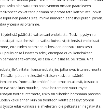
jaa? Mikä aihe vaikuttaa painavimmin omaan päätökseeni
aalikoneet voivat tänä päivänä helpottaa tätä kartoitusta jonkin
ä lopullinen päätös siitä, minkä numeron äänestyslipulleni piirrän.
taa yhteisiä asioitamme.
 täydellistä päätöstä valitessani ehdokasta. Tuskin pystyn sen
stajat ovat ihmisiä, ja vaikka kuinka vilpittömästi ehdokkaat
mme, että niiden pitäminen ei koskaan onnistu 100%’sesti.
 lupauksiensa lunastamiseksi; enempää ei voi keneltäkään
parhaansa tekemistä, asiassa kun asiassa. Se riittää. Aina.
ustajille”, viitaten kansanedustajiin, jotka ovat istuneet monta
 Tässäkin pätee mielestäni kultaisen keskitien sääntö:
 ihmisen ns. ”normaalielämään” ihan omakohtaisesti, toisaalta
n työ siinä kuin muutkin, jonka hoitaminen vaatii myös
stajan työtä tuntematta, uskoisin siihenkin hommaan pätevän
ä vuoden kaksi ennen kuin on työnteon kautta päässyt työhön
työstä eduskunnassa ei mielestäni ole pelkästään negatiivista.