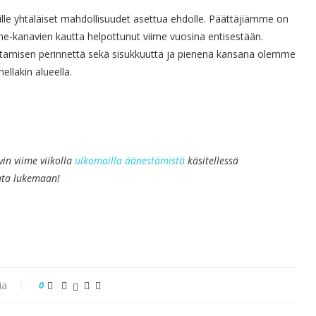
le yhtäläiset mahdollisuudet asettua ehdolle. Päättäjiämme on
ome-kanavien kautta helpottunut viime vuosina entisestään.
amisen perinnettä sekä sisukkuutta ja pienenä kansana olemme
llakin alueella.
in viime viikolla
ulkomailla äänestämistä
käsitellessä
ata lukemaan!
ia
0