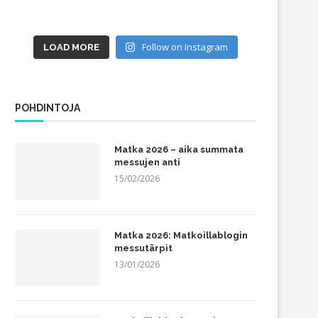
Follow on Instagram
LOAD MORE
POHDINTOJA
Matka 2026 – aika summata
messujen anti
15/02/2026
Matka 2026: Matkoillablogin
messutärpit
13/01/2026