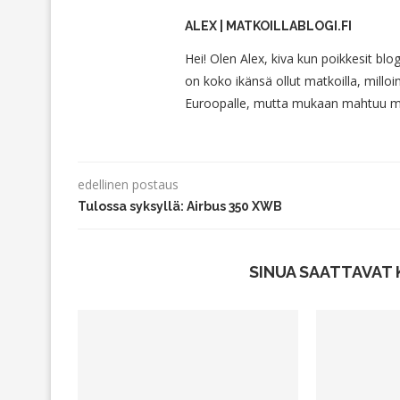
ALEX | MATKOILLABLOGI.FI
Hei! Olen Alex, kiva kun poikkesit blo
on koko ikänsä ollut matkoilla, milloin
Euroopalle, mutta mukaan mahtuu myö
edellinen postaus
Tulossa syksyllä: Airbus 350 XWB
SINUA SAATTAVAT 