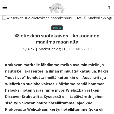
Puola
Wieliczkan suolakaivos – kokonainen
maailma maan alla
by
Alex | Matkoillablogi.fi
13/03/2017
Krakovan matkalle lähdimme melko avoimin mielin ja
nautiskelija-asenteella ilman minuuttiaikataulua. Kaksi
”must see”-kohdetta meillä kuitenkin oli: Auschwitz ja
Wieliczkan suolakaivokset. Päätimme tehdä homman
helpoksi, joten varasimme myös Wieliczkan retken
Discover Krakowilta. Kyseessä oli iltapäiväretki johon
sisältyi vaivaton nouto hotelliltamme, ajoaikaa
Krakovasta Weliczkaan kertyi hotelliltamme (joka oli