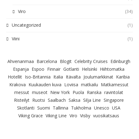
Viro
(34)
Uncategorized
(1)
Viini
(1)
Ahvenanmaa
Barcelona
Blogit
Celebrity Cruises
Edinburgh
Espanja
Espoo
Finnair
Gotlanti
Helsinki
Hiihtomatka
Hotellit
Iso-Britannia
Italia
Itävalta
Joulumarkkinat
Karibia
Krakova
Kuukauden kuva
Loviisa
matkailu
Matkamessut
messut
museot
New York
Puola
Ranska
ravintolat
Risteilyt
Ruotsi
Saalbach
Saksa
Silja Line
Singapore
Skotlanti
Suomi
Tallinna
Tukholma
Unesco
USA
Viking Grace
Viking Line
Viro
Visby
vuosikatsaus