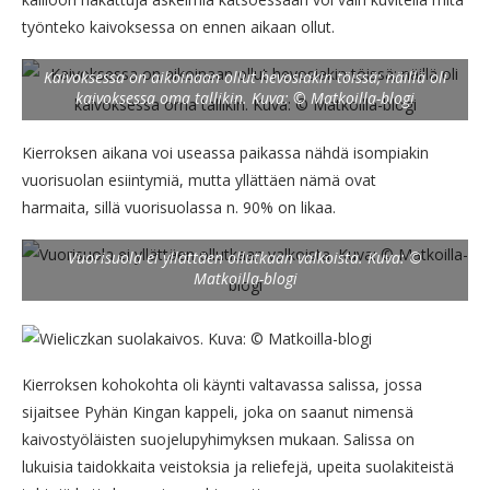
työnteko kaivoksessa on ennen aikaan ollut.
Kaivoksessa on aikoinaan ollut hevosiakin töissä; näillä oli
kaivoksessa oma tallikin. Kuva: © Matkoilla-blogi
Kierroksen aikana voi useassa paikassa nähdä isompiakin
vuorisuolan esiintymiä, mutta yllättäen nämä ovat
harmaita, sillä vuorisuolassa n. 90% on likaa.
Vuorisuola ei yllättäen ollutkaan valkoista. Kuva: ©
Matkoilla-blogi
Kierroksen kohokohta oli käynti valtavassa salissa, jossa
sijaitsee Pyhän Kingan kappeli, joka on saanut nimensä
kaivostyöläisten suojelupyhimyksen mukaan. Salissa on
lukuisia taidokkaita veistoksia ja reliefejä, upeita suolakiteistä