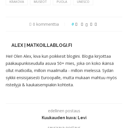
KRAKOVA
MUSEOT
PUOLA
UNESCO
0 kommenttia
0
ALEX | MATKOILLABLOGI.FI
Hei! Olen Alex, kiva kun poikkesit blogiini. Blogia kirjoittaa
pääkaupunkiseudulla asuva 50+ mies, joka on koko ikänsä
ollut matkoilla, milloin maailmalla - milloin mielessä. Sydän
sykkii ensisijaisesti Euroopalle, mutta mukaan mahtuu myös
risteilyjä & kaukaisempiakin kohteita.
edellinen postaus
Kuukauden kuva: Levi
seuraava postaus