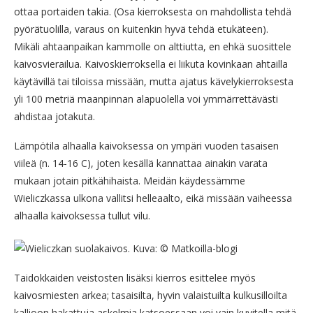
ottaa portaiden takia. (Osa kierroksesta on mahdollista tehdä
pyörätuolilla, varaus on kuitenkin hyvä tehdä etukäteen).
Mikäli ahtaanpaikan kammolle on alttiutta, en ehkä suosittele
kaivosvierailua. Kaivoskierroksella ei liikuta kovinkaan ahtailla
käytävillä tai tiloissa missään, mutta ajatus kävelykierroksesta
yli 100 metriä maanpinnan alapuolella voi ymmärrettävästi
ahdistaa jotakuta.
Lämpötila alhaalla kaivoksessa on ympäri vuoden tasaisen
viileä (n. 14-16 C), joten kesällä kannattaa ainakin varata
mukaan jotain pitkähihaista. Meidän käydessämme
Wieliczkassa ulkona vallitsi helleaalto, eikä missään vaiheessa
alhaalla kaivoksessa tullut vilu.
Taidokkaiden veistosten lisäksi kierros esittelee myös
kaivosmiesten arkea; tasaisilta, hyvin valaistuilta kulkusilloilta
kallioon hakattuja askelmia katsoessaan voi vain kuvitella mitä