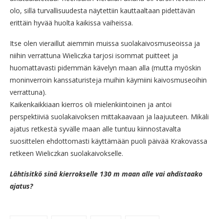
olo, sillä turvallisuudesta näytettiin kauttaaltaan pidettävän
erittäin hyvää huolta kaikissa vaiheissa.
Itse olen vieraillut aiemmin muissa suolakaivosmuseoissa ja
niihin verrattuna Wieliczka tarjosi isommat puitteet ja
huomattavasti pidemmän kävelyn maan alla (mutta myöskin
moninverroin kanssaturisteja muihin käymiini kaivosmuseoihin
verrattuna).
Kaikenkaikkiaan kierros oli mielenkiintoinen ja antoi
perspektiiviä suolakaivoksen mittakaavaan ja laajuuteen. Mikäli
ajatus retkestä syvälle maan alle tuntuu kiinnostavalta
suosittelen ehdottomasti käyttämään puoli päivää Krakovassa
retkeen Wieliczkan suolakaivokselle.
Lähtisitkö sinä kierrokselle 130 m maan alle vai ahdistaako
ajatus?