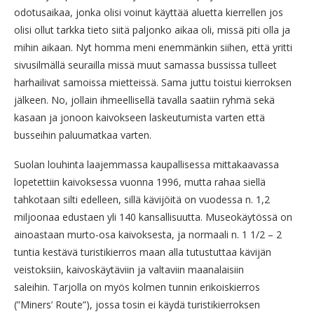
odotusaikaa, jonka olisi voinut käyttää aluetta kierrellen jos
olisi ollut tarkka tieto siitä paljonko aikaa oli, missä piti olla ja
mihin aikaan. Nyt homma meni enemmänkin siihen, että yritti
sivusilmällä seurailla missä muut samassa bussissa tulleet
harhailivat samoissa mietteissä. Sama juttu toistui kierroksen
jälkeen. No, jollain ihmeellisellä tavalla saatiin ryhmä sekä
kasaan ja jonoon kaivokseen laskeutumista varten että
busseihin paluumatkaa varten.
Suolan louhinta laajemmassa kaupallisessa mittakaavassa
lopetettiin kaivoksessa vuonna 1996, mutta rahaa siellä
tahkotaan silti edelleen, sillä kävijöitä on vuodessa n. 1,2
miljoonaa edustaen yli 140 kansallisuutta. Museokäytössä on
ainoastaan murto-osa kaivoksesta, ja normaali n. 1 1/2 – 2
tuntia kestävä turistikierros maan alla tutustuttaa kävijän
veistoksiin, kaivoskäytäviin ja valtaviin maanalaisiin
saleihin. Tarjolla on myös kolmen tunnin erikoiskierros
(”Miners’ Route”), jossa tosin ei käydä turistikierroksen