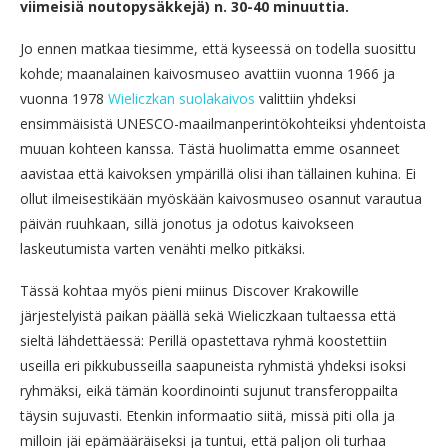
viimeisiä noutopysäkkejä) n. 30-40 minuuttia.
Jo ennen matkaa tiesimme, että kyseessä on todella suosittu
kohde; maanalainen kaivosmuseo avattiin vuonna 1966 ja
vuonna 1978
Wieliczkan suolakaivos
valittiin yhdeksi
ensimmäisistä UNESCO-maailmanperintökohteiksi yhdentoista
muuan kohteen kanssa. Tästä huolimatta emme osanneet
aavistaa että kaivoksen ympärillä olisi ihan tällainen kuhina. Ei
ollut ilmeisestikään myöskään kaivosmuseo osannut varautua
päivän ruuhkaan, sillä jonotus ja odotus kaivokseen
laskeutumista varten venähti melko pitkäksi.
Tässä kohtaa myös pieni miinus Discover Krakowille
järjestelyistä paikan päällä sekä Wieliczkaan tultaessa että
sieltä lähdettäessä: Perillä opastettava ryhmä koostettiin
useilla eri pikkubusseilla saapuneista ryhmistä yhdeksi isoksi
ryhmäksi, eikä tämän koordinointi sujunut transferoppailta
täysin sujuvasti. Etenkin informaatio siitä, missä piti olla ja
milloin jäi epämääräiseksi ja tuntui, että paljon oli turhaa