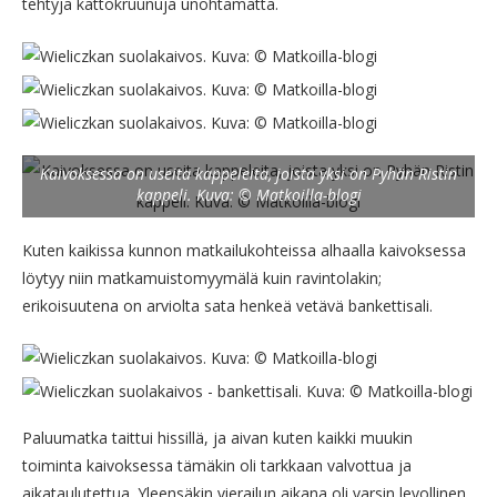
tehtyjä kattokruunuja unohtamatta.
Kaivoksessa on useita kappeleita, joista yksi on Pyhän Ristin
kappeli. Kuva: © Matkoilla-blogi
Kuten kaikissa kunnon matkailukohteissa alhaalla kaivoksessa
löytyy niin matkamuistomyymälä kuin ravintolakin;
erikoisuutena on arviolta sata henkeä vetävä bankettisali.
Paluumatka taittui hissillä, ja aivan kuten kaikki muukin
toiminta kaivoksessa tämäkin oli tarkkaan valvottua ja
aikataulutettua. Yleensäkin vierailun aikana oli varsin levollinen