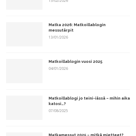
15/02/2026
Matka 2026: Matkoillablogin
messutärpit
13/01/2026
Matkoillablogin vuosi 2025
04/01/2026
Matkoillablogi jo teini-iässä – mihin aika
katosi…?
07/08/2025
Matkamessut 2025 – mitkä mietteet?