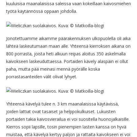
kuuluisisa maanalaisissa saleissa vaan kokeillaan kaivosmiehen
työtä käytännössä oppaan johdolla.
Jonotettuamme aikamme päärakennuksen ulkopuolella oli aika
lähteä laskeutumaan maan alle. Yhteensä kierroksen aikana on
800 porrasta, joista heti alkuun reipas aloitus 350 askelmalla
kaivokseen laskeuduttaessa. Portaiden kävely alaspäin ei ollut
paha, mutta pää meinasi mennä pyörälle koska
porrastasanteiden välit olivat lyhyet.
Yhteensä kävelyä tulee n. 3 km maanalaisissa käytävissä,
joiden lattiat ovat tasaiset ja helppokulkuiset. Lukuisten
portaiden takia kaivosvierailua ei voi suositella huonojalkaisille.
Kierros sopii lapsille, tosin pienempien lasten kanssa on hyvä
muistaa, että kävelyä kertyy paljon ja rattaita kaivokseen ei voi