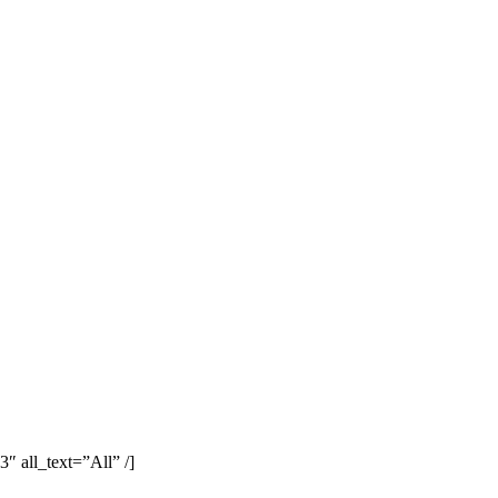
 all_text=”All” /]