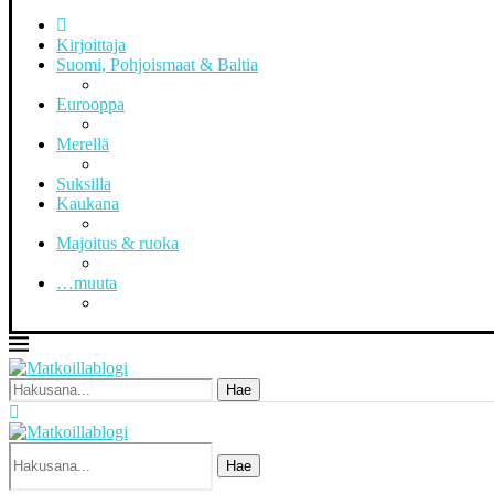
Kirjoittaja
Suomi, Pohjoismaat & Baltia
Eurooppa
Merellä
Suksilla
Kaukana
Majoitus & ruoka
…muuta
Hae
Hae