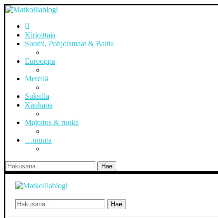
Kirjoittaja
Suomi, Pohjoismaat & Baltia
Eurooppa
Merellä
Suksilla
Kaukana
Majoitus & ruoka
…muuta
Hae
Hae