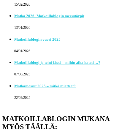
15/02/2026
Matka 2026: Matkoillablogin messutärpit
13/01/2026
Matkoillablogin vuosi 2025
04/01/2026
Matkoillablogi jo teini-iässä – mihin aika katosi…?
07/08/2025
Matkamessut 2025 – mitkä mietteet?
22/02/2025
MATKOILLABLOGIN MUKANA
MYÖS TÄÄLLÄ: