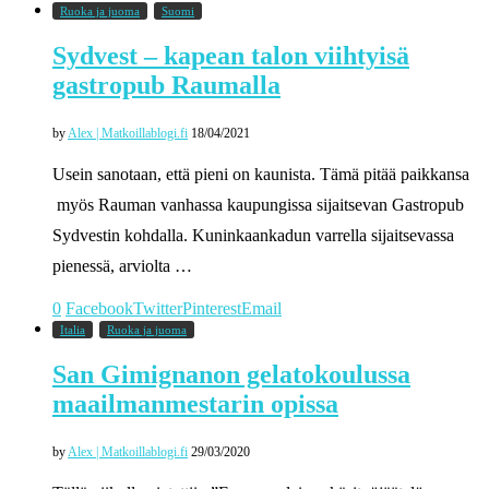
Ruoka ja juoma
Suomi
Sydvest – kapean talon viihtyisä
gastropub Raumalla
by
Alex | Matkoillablogi.fi
18/04/2021
Usein sanotaan, että pieni on kaunista. Tämä pitää paikkansa
myös Rauman vanhassa kaupungissa sijaitsevan Gastropub
Sydvestin kohdalla. Kuninkaankadun varrella sijaitsevassa
pienessä, arviolta …
0
Facebook
Twitter
Pinterest
Email
Italia
Ruoka ja juoma
San Gimignanon gelatokoulussa
maailmanmestarin opissa
by
Alex | Matkoillablogi.fi
29/03/2020