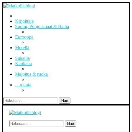
Kirjoittaja
Suomi, Pohjoismaat & Baltia
Eurooppa
Merellä
Suksilla
Kaukana
Majoitus & ruoka
…muuta
Hae
Hae