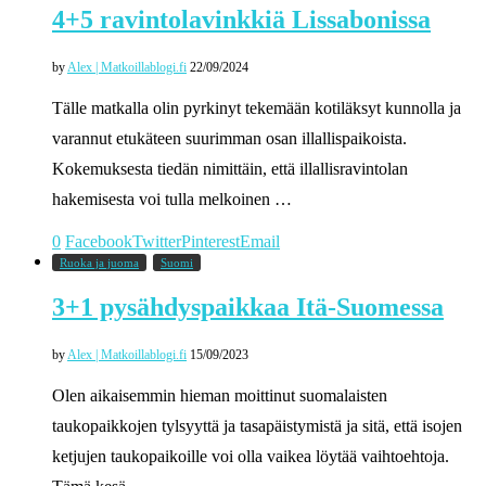
4+5 ravintolavinkkiä Lissabonissa
by
Alex | Matkoillablogi.fi
22/09/2024
Tälle matkalla olin pyrkinyt tekemään kotiläksyt kunnolla ja
varannut etukäteen suurimman osan illallispaikoista.
Kokemuksesta tiedän nimittäin, että illallisravintolan
hakemisesta voi tulla melkoinen …
0
Facebook
Twitter
Pinterest
Email
Ruoka ja juoma
Suomi
3+1 pysähdyspaikkaa Itä-Suomessa
by
Alex | Matkoillablogi.fi
15/09/2023
Olen aikaisemmin hieman moittinut suomalaisten
taukopaikkojen tylsyyttä ja tasapäistymistä ja sitä, että isojen
ketjujen taukopaikoille voi olla vaikea löytää vaihtoehtoja.