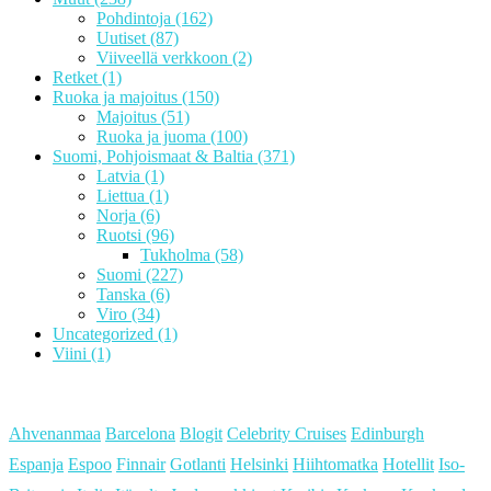
Pohdintoja
(162)
Uutiset
(87)
Viiveellä verkkoon
(2)
Retket
(1)
Ruoka ja majoitus
(150)
Majoitus
(51)
Ruoka ja juoma
(100)
Suomi, Pohjoismaat & Baltia
(371)
Latvia
(1)
Liettua
(1)
Norja
(6)
Ruotsi
(96)
Tukholma
(58)
Suomi
(227)
Tanska
(6)
Viro
(34)
Uncategorized
(1)
Viini
(1)
Ahvenanmaa
Barcelona
Blogit
Celebrity Cruises
Edinburgh
Espanja
Espoo
Finnair
Gotlanti
Helsinki
Hiihtomatka
Hotellit
Iso-