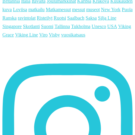
Britannia
Italia
Itävalta
Joulumarkkinat
Karibia
Krakova
Kuukauden
kuva
Loviisa
matkailu
Matkamessut
messut
museot
New York
Puola
Ranska
ravintolat
Risteilyt
Ruotsi
Saalbach
Saksa
Silja Line
Singapore
Skotlanti
Suomi
Tallinna
Tukholma
Unesco
USA
Viking
Grace
Viking Line
Viro
Visby
vuosikatsaus