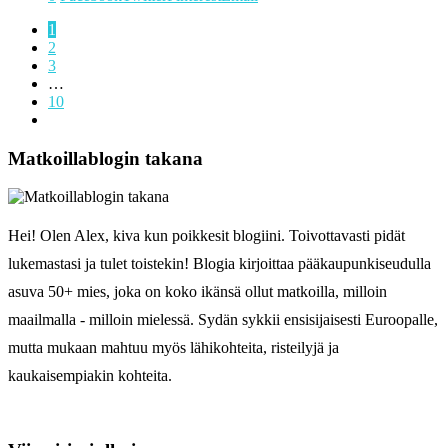
1
2
3
…
10
Matkoillablogin takana
Hei! Olen Alex, kiva kun poikkesit blogiini. Toivottavasti pidät
lukemastasi ja tulet toistekin! Blogia kirjoittaa pääkaupunkiseudulla
asuva 50+ mies, joka on koko ikänsä ollut matkoilla, milloin
maailmalla - milloin mielessä. Sydän sykkii ensisijaisesti Euroopalle,
mutta mukaan mahtuu myös lähikohteita, risteilyjä ja
kaukaisempiakin kohteita.