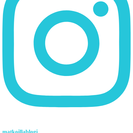
matkoillablogi