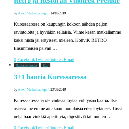
Retro ja Restoran Vinoteek Prelude
by
Alex | Matkoillablogi.fi
14/10/2019
Kuressaaressa on kaupungin kokoon nähden paljon
ravintoloita ja hyviäkin sellaisia. Viime kesän matkallamme
kaksi niistä jäi erityisesti mieleen. KohviK RETRO
Ensimmäisen päivän …
0
Facebook
Twitter
Pinterest
Email
Ruoka ja juoma
Viro
3+1 baaria Kuressaressa
by
Alex | Matkoillablogi.fi
23/09/2019
Kuressaaressa ei ole vaikeaa löytää viihtyisää baaria. Itse
asiassa me emme ainakaan muunlaisia edes löytäneet. Tässä
neljä baarivinkkiä aperitiivia, digestiiviä tai muuten …
0
Facebook
Twitter
Pinterest
Email