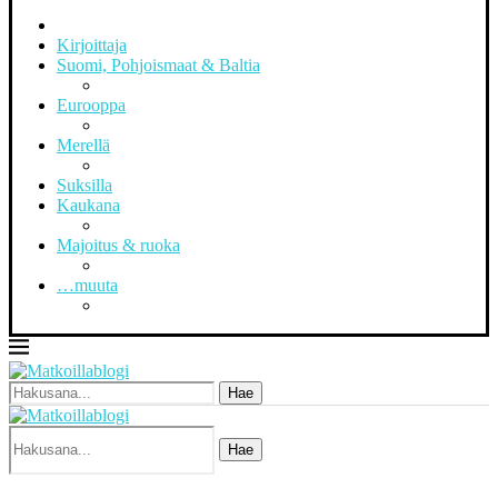
Kirjoittaja
Suomi, Pohjoismaat & Baltia
Eurooppa
Merellä
Suksilla
Kaukana
Majoitus & ruoka
…muuta
Hae
Hae