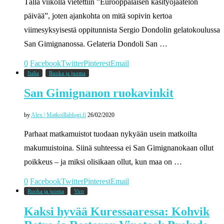
Tällä viikolla vietettiin ”Eurooppalaisen käsityöjäätelön
päivää”, joten ajankohta on mitä sopivin kertoa
viimesyksyisestä oppitunnista Sergio Dondolin gelatokoulussa
San Gimignanossa. Gelateria Dondoli San …
0
Facebook
Twitter
Pinterest
Email
Italia
Ruoka ja juoma
San Gimignanon ruokavinkit
by
Alex | Matkoillablogi.fi
26/02/2020
Parhaat matkamuistot tuodaan nykyään usein matkoilta
makumuistoina. Siinä suhteessa ei San Gimignanokaan ollut
poikkeus – ja miksi olisikaan ollut, kun maa on …
0
Facebook
Twitter
Pinterest
Email
Ruoka ja juoma
Viro
Kaksi hyvää Kuressaaressa: Kohvik