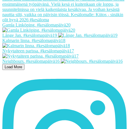
Gamla Linköping. #kesälomapäivä20
Långe Jan. #kesälomapäivä19
Kalmarin linna. #kesälomapäivä18
Nykytaiteen parissa. #kesälomapäivä17
Neighbours. #kesälomapäivä16
Load More