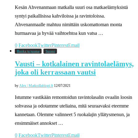
Kesän Ahvenanmaan matkalla suuri osa matkaelämyksistä
syntyi paikallisissa kahviloissa ja ravintoloissa.
Ahvenanmaalle mahtuu nimittäin uskomattoman monta
hurmaavaa ja hyvää vaihtoehtoa kun vatsa …
0
Facebook
Twitter
Pinterest
Email
Ruoka ja juoma
Suomi
Vausti – kotkalainen ravintolaelämys,
joka oli kerrassaan vautsi
by
Alex | Matkoillablogi.fi
12/07/2021
Istumme vastikään remontoidun ravintolasalin ovaalin loosin
sohvassa ja odotamme uteliaina, mitä seuraavaksi eteemme
kannetaan. Olemme valinneet 5 ruokalajin yllätysmenun, ja
ensimmäiset annokset …
0
Facebook
Twitter
Pinterest
Email