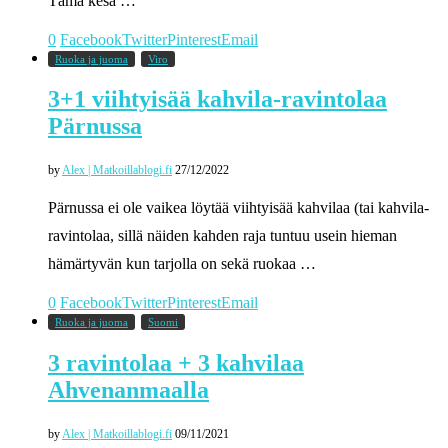
Tämä kesä …
0
Facebook
Twitter
Pinterest
Email
Ruoka ja juoma
Viro
3+1 viihtyisää kahvila-ravintolaa
Pärnussa
by
Alex | Matkoillablogi.fi
27/12/2022
Pärnussa ei ole vaikea löytää viihtyisää kahvilaa (tai kahvila-
ravintolaa, sillä näiden kahden raja tuntuu usein hieman
hämärtyvän kun tarjolla on sekä ruokaa …
0
Facebook
Twitter
Pinterest
Email
Ruoka ja juoma
Suomi
3 ravintolaa + 3 kahvilaa
Ahvenanmaalla
by
Alex | Matkoillablogi.fi
09/11/2021