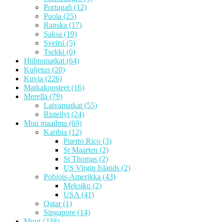
Portugali
(12)
Puola
(25)
Ranska
(17)
Saksa
(19)
Sveitsi
(5)
Tsekki
(6)
Hiihtomatkat
(64)
Kuljetus
(20)
Kuvia
(226)
Matkakoosteet
(16)
Merellä
(79)
Laivamatkat
(55)
Risteilyt
(24)
Muu maailma
(69)
Karibia
(12)
Puerto Rico
(3)
St Maarten
(2)
St Thomas
(2)
US Virgin Islands
(2)
Pohjois-Amerikka
(43)
Meksiko
(2)
USA
(41)
Qatar
(1)
Singapore
(14)
Muut
(238)