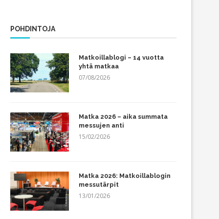
POHDINTOJA
Matkoillablogi – 14 vuotta
yhtä matkaa
07/08/2026
Matka 2026 – aika summata
messujen anti
15/02/2026
Matka 2026: Matkoillablogin
messutärpit
13/01/2026