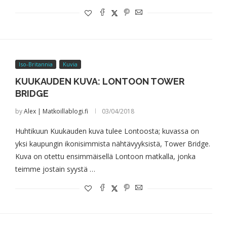
Iso-Britannia
Kuvia
KUUKAUDEN KUVA: LONTOON TOWER
BRIDGE
by
Alex | Matkoillablogi.fi
03/04/2018
Huhtikuun Kuukauden kuva tulee Lontoosta; kuvassa on
yksi kaupungin ikonisimmista nähtävyyksistä, Tower Bridge.
Kuva on otettu ensimmäisellä Lontoon matkalla, jonka
teimme jostain syystä …