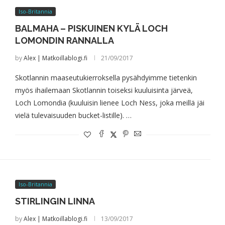
Iso-Britannia
BALMAHA – PISKUINEN KYLÄ LOCH
LOMONDIN RANNALLA
by
Alex | Matkoillablogi.fi
21/09/2017
Skotlannin maaseutukierroksella pysähdyimme tietenkin
myös ihailemaan Skotlannin toiseksi kuuluisinta järveä,
Loch Lomondia (kuuluisin lienee Loch Ness, joka meillä jäi
vielä tulevaisuuden bucket-listille). …
Iso-Britannia
STIRLINGIN LINNA
by
Alex | Matkoillablogi.fi
13/09/2017