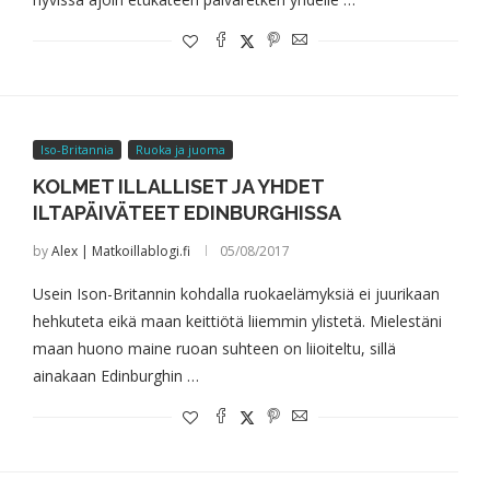
Iso-Britannia
Ruoka ja juoma
KOLMET ILLALLISET JA YHDET
ILTAPÄIVÄTEET EDINBURGHISSA
by
Alex | Matkoillablogi.fi
05/08/2017
Usein Ison-Britannin kohdalla ruokaelämyksiä ei juurikaan
hehkuteta eikä maan keittiötä liiemmin ylistetä. Mielestäni
maan huono maine ruoan suhteen on liioiteltu, sillä
ainakaan Edinburghin …