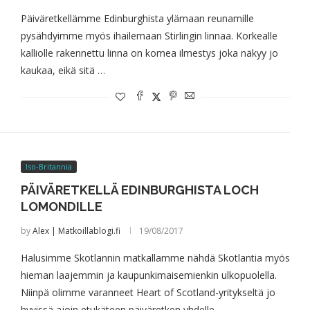
Päiväretkellämme Edinburghista ylämaan reunamille
pysähdyimme myös ihailemaan Stirlingin linnaa. Korkealle
kalliolle rakennettu linna on komea ilmestys joka näkyy jo
kaukaa, eikä sitä …
Iso-Britannia
PÄIVÄRETKELLÄ EDINBURGHISTA LOCH
LOMONDILLE
by
Alex | Matkoillablogi.fi
19/08/2017
Halusimme Skotlannin matkallamme nähdä Skotlantia myös
hieman laajemmin ja kaupunkimaisemienkin ulkopuolella.
Niinpä olimme varanneet Heart of Scotland-yritykseltä jo
hyvissä ajoin etukäteen päiväretken yhdelle …