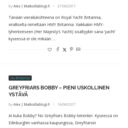
by
Alex | Matkoillablogi.fi
27/06/2017
Tänään vierailukohteena on Royal Yacht Britannia,
viralliselta nimeltään HMY Britannia. Vaikkakin HMY-
lyhenteeseen (Her Majesty’s Yacht) sisältyykin sana ’yacht’
kyseessä ei ole mikään …
Iso-Britannia
GREYFRIARS BOBBY – PIENI USKOLLINEN
YSTÄVÄ
by
Alex | Matkoillablogi.fi
16/06/2017
Ai kuka Bobby? No Greyfriars Bobby tietenkin. Kyseessä on
Edinburghin vanhassa kaupungissa, Greyfriarsin