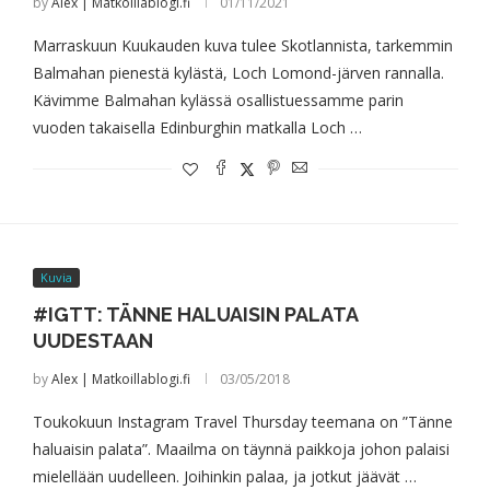
by
Alex | Matkoillablogi.fi
01/11/2021
Marraskuun Kuukauden kuva tulee Skotlannista, tarkemmin
Balmahan pienestä kylästä, Loch Lomond-järven rannalla.
Kävimme Balmahan kylässä osallistuessamme parin
vuoden takaisella Edinburghin matkalla Loch …
Kuvia
#IGTT: TÄNNE HALUAISIN PALATA
UUDESTAAN
by
Alex | Matkoillablogi.fi
03/05/2018
Toukokuun Instagram Travel Thursday teemana on ”Tänne
haluaisin palata”. Maailma on täynnä paikkoja johon palaisi
mielellään uudelleen. Joihinkin palaa, ja jotkut jäävät …