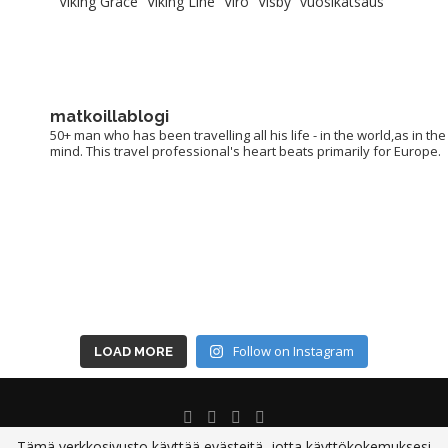
Viking Grace
Viking Line
Viro
Visby
vuosikatsaus
matkoillablogi
50+ man who has been travelling all his life - in the world,as in the
mind. This travel professional's heart beats primarily for Europe.
Follow on Instagram
LOAD MORE
Tämä verkkosivusto käyttää evästeitä, jotta käyttökokemuksesi