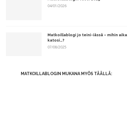
04/01/2026
Matkoillablogi jo teini-iässä – mihin aika
katosi…?
07/08/2025
MATKOILLABLOGIN MUKANA MYÖS TÄÄLLÄ: