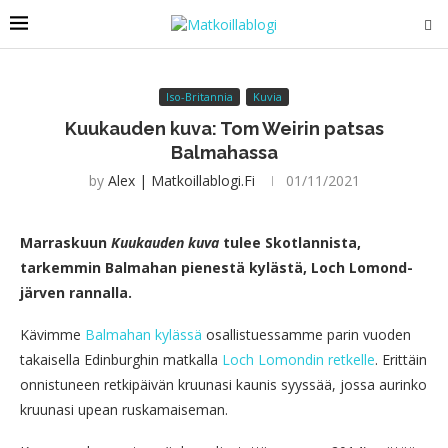
Iso-Britannia
Kuvia
Kuukauden kuva: Tom Weirin patsas
Balmahassa
by
Alex | Matkoillablogi.fi
01/11/2021
Marraskuun
Kuukauden kuva
tulee Skotlannista,
tarkemmin Balmahan pienestä kylästä, Loch Lomond-
järven rannalla.
Kävimme
Balmahan kylässä
osallistuessamme parin vuoden
takaisella Edinburghin matkalla
Loch Lomondin retkelle
. Erittäin
onnistuneen retkipäivän kruunasi kaunis syyssää, jossa aurinko
kruunasi upean ruskamaiseman.