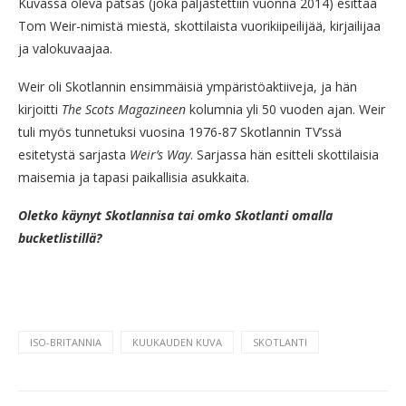
Kuvassa oleva patsas (joka paljastettiin vuonna 2014) esittää
Tom Weir-nimistä miestä, skottilaista vuorikiipeilijää, kirjailijaa
ja valokuvaajaa.
Weir oli Skotlannin ensimmäisiä ympäristöaktiiveja, ja hän
kirjoitti
The Scots Magazineen
kolumnia yli 50 vuoden ajan. Weir
tuli myös tunnetuksi vuosina 1976-87 Skotlannin TV’ssä
esitetystä sarjasta
Weir’s Way
. Sarjassa hän esitteli skottilaisia
maisemia ja tapasi paikallisia asukkaita.
Oletko käynyt Skotlannisa tai omko Skotlanti omalla
bucketlistillä?
ISO-BRITANNIA
KUUKAUDEN KUVA
SKOTLANTI