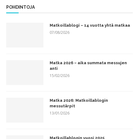
POHDINTOJA
Matkoillablogi – 14 vuotta yhtä matkaa
07/08/2026
Matka 2026 – aika summata messujen
anti
15/02/2026
Matka 2026: Matkoillablogin
messutärpit
13/01/2026
Matkoillablogin vuosi 2025