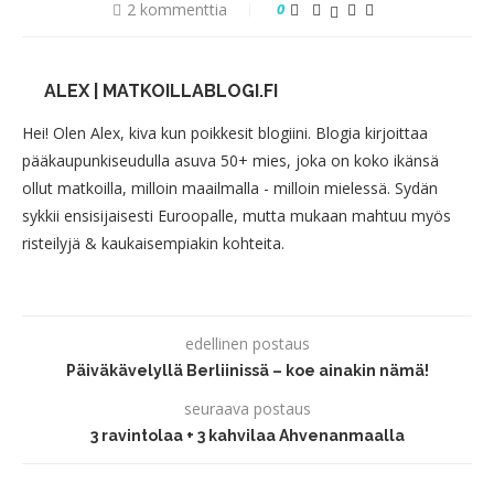
2 kommenttia
0
ALEX | MATKOILLABLOGI.FI
Hei! Olen Alex, kiva kun poikkesit blogiini. Blogia kirjoittaa
pääkaupunkiseudulla asuva 50+ mies, joka on koko ikänsä
ollut matkoilla, milloin maailmalla - milloin mielessä. Sydän
sykkii ensisijaisesti Euroopalle, mutta mukaan mahtuu myös
risteilyjä & kaukaisempiakin kohteita.
edellinen postaus
Päiväkävelyllä Berliinissä – koe ainakin nämä!
seuraava postaus
3 ravintolaa + 3 kahvilaa Ahvenanmaalla