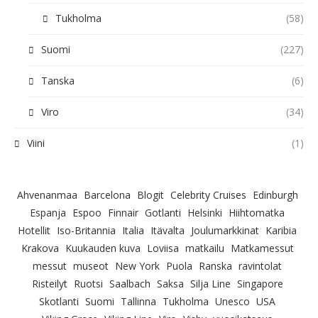
Tukholma
(58)
Suomi
(227)
Tanska
(6)
Viro
(34)
Viini
(1)
Ahvenanmaa
Barcelona
Blogit
Celebrity Cruises
Edinburgh
Espanja
Espoo
Finnair
Gotlanti
Helsinki
Hiihtomatka
Hotellit
Iso-Britannia
Italia
Itävalta
Joulumarkkinat
Karibia
Krakova
Kuukauden kuva
Loviisa
matkailu
Matkamessut
messut
museot
New York
Puola
Ranska
ravintolat
Risteilyt
Ruotsi
Saalbach
Saksa
Silja Line
Singapore
Skotlanti
Suomi
Tallinna
Tukholma
Unesco
USA