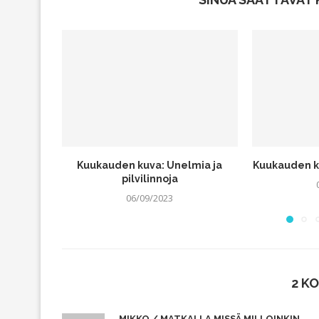
Kuukauden kuva: Unelmia ja
Kuukauden 
pilvilinnoja
06/09/2023
2 K
MIKKO / MATKALLA MISSÄ MILLOINKIN