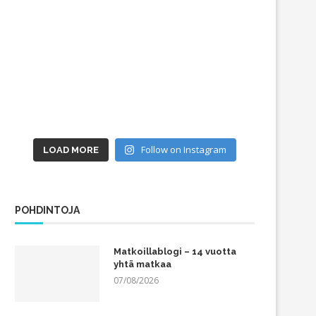
Follow on Instagram
LOAD MORE
POHDINTOJA
Matkoillablogi – 14 vuotta
yhtä matkaa
07/08/2026