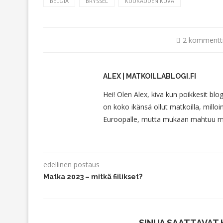
BELGIA
BRYSSEL
KUUKAUDEN KUVA
2 kommentt
ALEX | MATKOILLABLOGI.FI
Hei! Olen Alex, kiva kun poikkesit blo
on koko ikänsä ollut matkoilla, milloin
Euroopalle, mutta mukaan mahtuu myö
edellinen postaus
Matka 2023 – mitkä fiilikset?
SINUA SAATTAVAT 