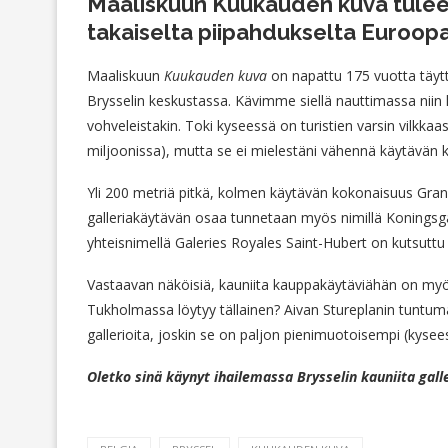
Maaliskuun Kuukauden kuva tulee
takaiselta piipahdukselta Euroop
Maaliskuun
Kuukauden kuva
on napattu 175 vuotta täyt
Brysselin keskustassa. Kävimme siellä nauttimassa niin k
vohveleistakin. Toki kyseessä on turistien varsin vilkka
miljoonissa), mutta se ei mielestäni vähennä käytävän 
Yli 200 metriä pitkä, kolmen käytävän kokonaisuus Grand
galleriakäytävän osaa tunnetaan myös nimillä Koningsgal
yhteisnimellä Galeries Royales Saint-Hubert on kutsutt
Vastaavan näköisiä, kauniita kauppakäytäviähän on myös
Tukholmassa löytyy tällainen? Aivan Stureplanin tuntuma
gallerioita, joskin se on paljon pienimuotoisempi (kyse
Oletko sinä käynyt ihailemassa Brysselin kauniita gall