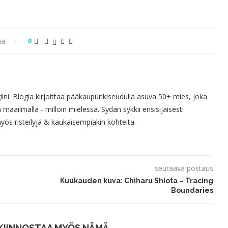
ia
0
giini. Blogia kirjoittaa pääkaupunkiseudulla asuva 50+ mies, joka
 maailmalla - milloin mielessä. Sydän sykkii ensisijaisesti
s risteilyjä & kaukaisempiakin kohteita.
seuraava postaus
Kuukauden kuva: Chiharu Shiota – Tracing
Boundaries
KIINNOSTAA MYÖS NÄMÄ...