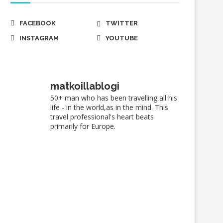
FACEBOOK
TWITTER
INSTAGRAM
YOUTUBE
matkoillablogi
50+ man who has been travelling all his
life - in the world,as in the mind. This
Kuukauden kuva: Noblessner
Kuukauden kuva; Ilta Tu
travel professional's heart beats
saaristossa
primarily for Europe.
02/06/2023
01/05/2023