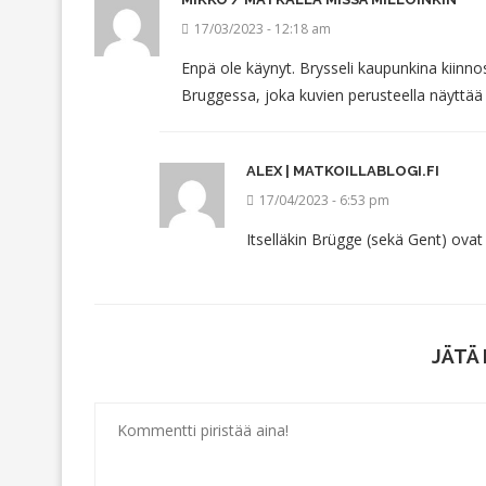
17/03/2023 - 12:18 am
Enpä ole käynyt. Brysseli kaupunkina kiinnos
Bruggessa, joka kuvien perusteella näyttää
ALEX | MATKOILLABLOGI.FI
17/04/2023 - 6:53 pm
Itselläkin Brügge (sekä Gent) ova
JÄTÄ