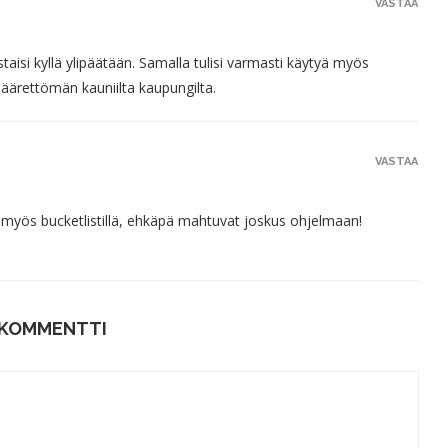
VASTAA
taisi kyllä ylipäätään. Samalla tulisi varmasti käytyä myös
 äärettömän kauniilta kaupungilta.
VASTAA
t myös bucketlistillä, ehkäpä mahtuvat joskus ohjelmaan!
 KOMMENTTI