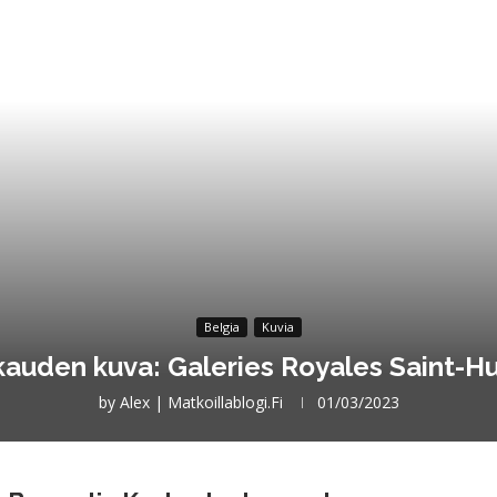
Belgia
Kuvia
auden kuva: Galeries Royales Saint-H
by
Alex | Matkoillablogi.fi
01/03/2023