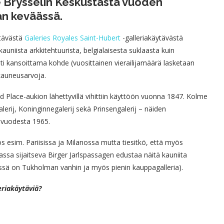
 Brysselin Keskustasta vuoden
an keväässä.
tävästä
Galeries Royales Saint-Hubert
-galleriakäytävästä
auniista arkkitehtuurista, belgialaisesta suklaasta kuin
asti kansoittama kohde (vuosittainen vierailijamäärä lasketaan
kauneusarvoja.
 Place-aukion lähettyvillä vihittiin käyttöön vuonna 1847. Kolme
erij, Koninginnegalerij sekä Prinsengalerij – näiden
u vuodesta 1965.
 esim. Pariisissa ja Milanossa mutta tiesitkö, että myös
ssa sijaitseva Birger Jarlspassagen edustaa näitä kauniita
essä on Tukholman vanhin ja myös pienin kauppagalleria).
eriakäytäviä?