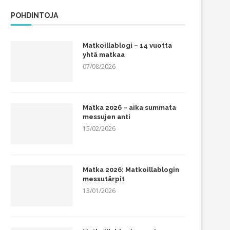
POHDINTOJA
Matkoillablogi – 14 vuotta
yhtä matkaa
07/08/2026
Matka 2026 – aika summata
messujen anti
15/02/2026
Matka 2026: Matkoillablogin
messutärpit
13/01/2026