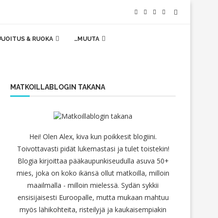
AJOITUS & RUOKA
…MUUTA
MATKOILLABLOGIN TAKANA
Hei! Olen Alex, kiva kun poikkesit blogiini.
Toivottavasti pidät lukemastasi ja tulet toistekin!
Blogia kirjoittaa pääkaupunkiseudulla asuva 50+
mies, joka on koko ikänsä ollut matkoilla, milloin
maailmalla - milloin mielessä. Sydän sykkii
ensisijaisesti Euroopalle, mutta mukaan mahtuu
myös lähikohteita, risteilyjä ja kaukaisempiakin