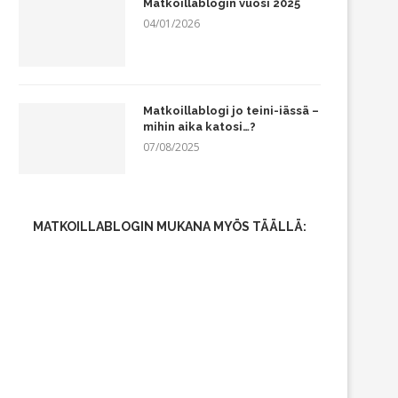
Matkoillablogin vuosi 2025
04/01/2026
Matkoillablogi jo teini-iässä –
mihin aika katosi…?
07/08/2025
MATKOILLABLOGIN MUKANA MYÖS TÄÄLLÄ: