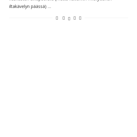
iltakävelyn päässä) …