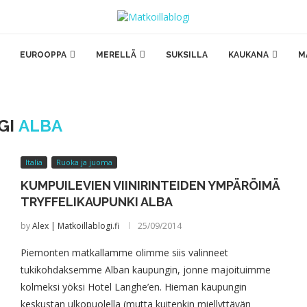
EUROOPPA
MERELLÄ
SUKSILLA
KAUKANA
M
GI
ALBA
Italia
Ruoka ja juoma
KUMPUILEVIEN VIINIRINTEIDEN YMPÄRÖIMÄ
TRYFFELIKAUPUNKI ALBA
by
Alex | Matkoillablogi.fi
25/09/2014
Piemonten matkallamme olimme siis valinneet
tukikohdaksemme Alban kaupungin, jonne majoituimme
kolmeksi yöksi Hotel Langhe’en. Hieman kaupungin
keskustan ulkopuolella (mutta kuitenkin miellyttävän