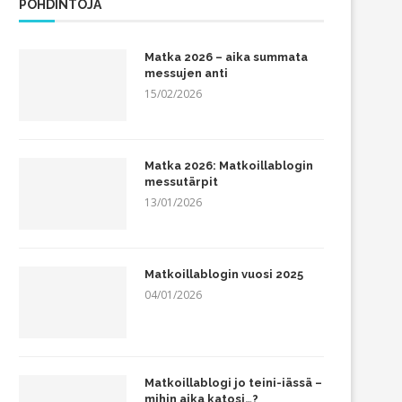
POHDINTOJA
Matka 2026 – aika summata
messujen anti
15/02/2026
Matka 2026: Matkoillablogin
messutärpit
13/01/2026
Matkoillablogin vuosi 2025
04/01/2026
Matkoillablogi jo teini-iässä –
mihin aika katosi…?