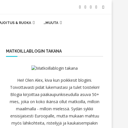
AJOITUS & RUOKA
…MUUTA
MATKOILLABLOGIN TAKANA
Hei! Olen Alex, kiva kun poikkesit blogiini.
Toivottavasti pidät lukemastasi ja tulet toistekin!
Blogia kirjoittaa pääkaupunkiseudulla asuva 50+
mies, joka on koko ikänsä ollut matkoilla, milloin
maailmalla - milloin mielessä. Sydän sykkii
ensisijaisesti Euroopalle, mutta mukaan mahtuu
myös lähikohteita, risteilyjä ja kaukaisempiakin