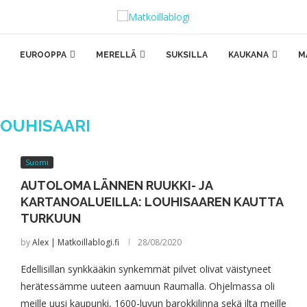
EUROOPPA
MERELLÄ
SUKSILLA
KAUKANA
M
LOUHISAARI
Suomi
AUTOLOMA LÄNNEN RUUKKI- JA
KARTANOALUEILLA: LOUHISAAREN KAUTTA
TURKUUN
by
Alex | Matkoillablogi.fi
28/08/2020
Edellisillan synkkääkin synkemmät pilvet olivat väistyneet
herätessämme uuteen aamuun Raumalla. Ohjelmassa oli
meille uusi kaupunki, 1600-luvun barokkilinna sekä ilta meille