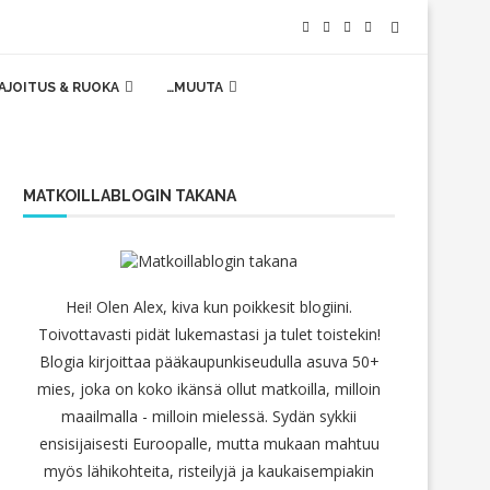
AJOITUS & RUOKA
…MUUTA
MATKOILLABLOGIN TAKANA
Hei! Olen Alex, kiva kun poikkesit blogiini.
Toivottavasti pidät lukemastasi ja tulet toistekin!
Blogia kirjoittaa pääkaupunkiseudulla asuva 50+
mies, joka on koko ikänsä ollut matkoilla, milloin
maailmalla - milloin mielessä. Sydän sykkii
ensisijaisesti Euroopalle, mutta mukaan mahtuu
myös lähikohteita, risteilyjä ja kaukaisempiakin