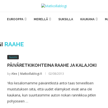
EUROOPPA
MERELLÄ
SUKSILLA
KAUKANA
M
GI
RAAHE
Suomi
PÄIVÄRETKIKOHTEINA RAAHE JA KALAJOKI
by
Alex | Matkoillablogi.fi
02/08/2013
Yksi kesälomamme päiväretkistä antoi taas terveellisen
muistutuksen siitä, että uudet elämykset eivät aina ole
kaukana, kun suuntasimme auton nokan rannikkoa pitkin
pohjoiseen …