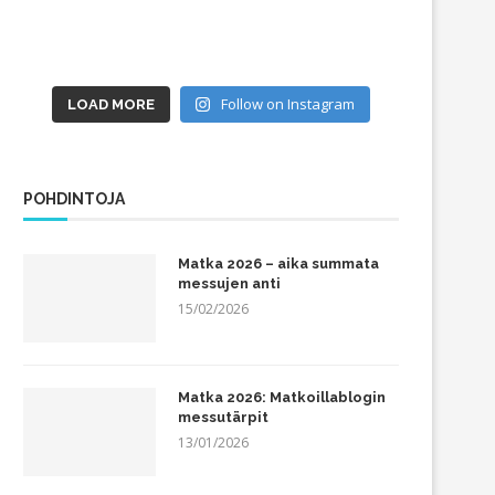
Follow on Instagram
LOAD MORE
POHDINTOJA
Matka 2026 – aika summata
messujen anti
15/02/2026
Matka 2026: Matkoillablogin
messutärpit
13/01/2026