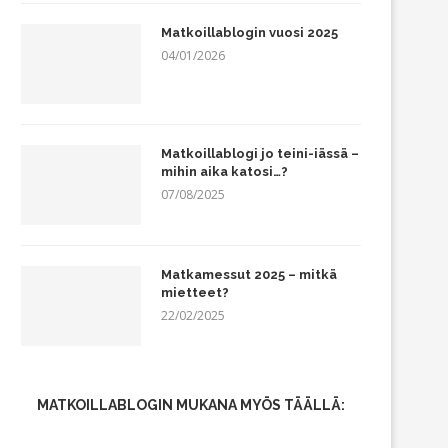
Matkoillablogin vuosi 2025
04/01/2026
Matkoillablogi jo teini-iässä –
mihin aika katosi…?
07/08/2025
Matkamessut 2025 – mitkä
mietteet?
22/02/2025
MATKOILLABLOGIN MUKANA MYÖS TÄÄLLÄ: