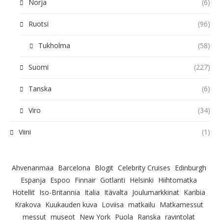
Norja
(6)
Ruotsi
(96)
Tukholma
(58)
Suomi
(227)
Tanska
(6)
Viro
(34)
Viini
(1)
Ahvenanmaa
Barcelona
Blogit
Celebrity Cruises
Edinburgh
Espanja
Espoo
Finnair
Gotlanti
Helsinki
Hiihtomatka
Hotellit
Iso-Britannia
Italia
Itävalta
Joulumarkkinat
Karibia
Krakova
Kuukauden kuva
Loviisa
matkailu
Matkamessut
messut
museot
New York
Puola
Ranska
ravintolat