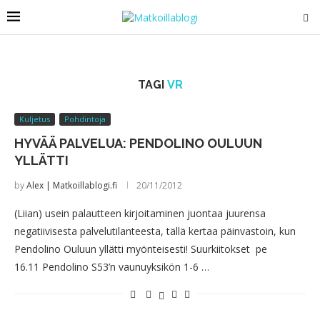
TAGI
VR
Kuljetus
Pohdintoja
HYVÄÄ PALVELUA: PENDOLINO OULUUN
YLLÄTTI
by
Alex | Matkoillablogi.fi
20/11/2012
(Liian) usein palautteen kirjoitaminen juontaa juurensa
negatiivisesta palvelutilanteesta, tällä kertaa päinvastoin, kun
Pendolino Ouluun yllätti myönteisesti! Suurkiitokset pe
16.11 Pendolino S53’n vaunuyksikön 1-6 …