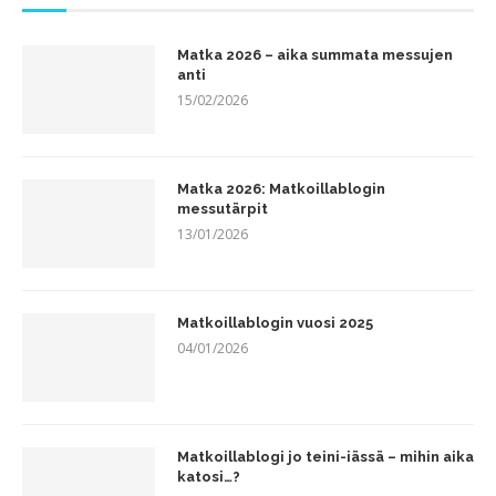
Matka 2026 – aika summata messujen
anti
15/02/2026
Matka 2026: Matkoillablogin
messutärpit
13/01/2026
Matkoillablogin vuosi 2025
04/01/2026
Matkoillablogi jo teini-iässä – mihin aika
katosi…?