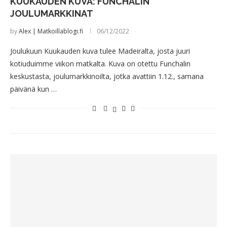
KUUKAUDEN KUVA: FUNCHALIN
JOULUMARKKINAT
by
Alex | Matkoillablogi.fi
06/12/2022
Joulukuun Kuukauden kuva tulee Madeiralta, josta juuri
kotiuduimme viikon matkalta. Kuva on otettu Funchalin
keskustasta, joulumarkkinoilta, jotka avattiin 1.12., samana
päivänä kun …