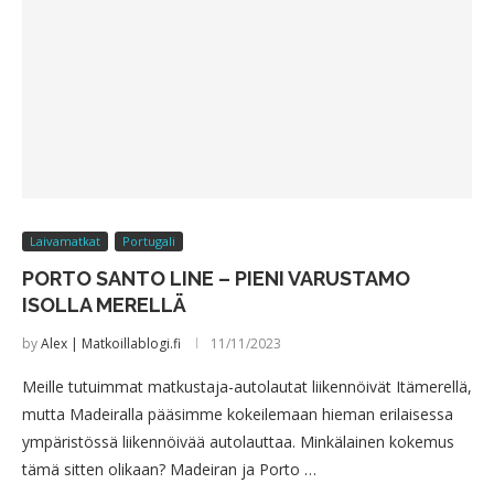
Laivamatkat
Portugali
PORTO SANTO LINE – PIENI VARUSTAMO
ISOLLA MERELLÄ
by
Alex | Matkoillablogi.fi
11/11/2023
Meille tutuimmat matkustaja-autolautat liikennöivät Itämerellä,
mutta Madeiralla pääsimme kokeilemaan hieman erilaisessa
ympäristössä liikennöivää autolauttaa. Minkälainen kokemus
tämä sitten olikaan? Madeiran ja Porto …