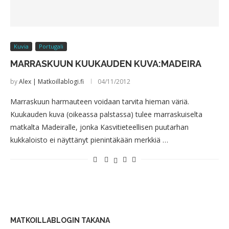
Kuvia
Portugali
MARRASKUUN KUUKAUDEN KUVA:MADEIRA
by
Alex | Matkoillablogi.fi
04/11/2012
Marraskuun harmauteen voidaan tarvita hieman väriä.
Kuukauden kuva (oikeassa palstassa) tulee marraskuiselta
matkalta Madeiralle, jonka Kasvitieteellisen puutarhan
kukkaloisto ei näyttänyt pienintäkään merkkiä …
MATKOILLABLOGIN TAKANA