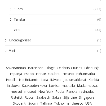
Suomi
(227)
Tanska
(6)
Viro
(34)
Uncategorized
(1)
Viini
(1)
Ahvenanmaa
Barcelona
Blogit
Celebrity Cruises
Edinburgh
Espanja
Espoo
Finnair
Gotlanti
Helsinki
Hiihtomatka
Hotellit
Iso-Britannia
Italia
Itävalta
Joulumarkkinat
Karibia
Krakova
Kuukauden kuva
Loviisa
matkailu
Matkamessut
messut
museot
New York
Puola
Ranska
ravintolat
Risteilyt
Ruotsi
Saalbach
Saksa
Silja Line
Singapore
Skotlanti
Suomi
Tallinna
Tukholma
Unesco
USA