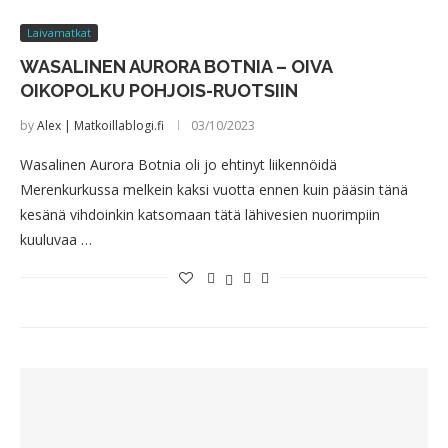
Laivamatkat
WASALINEN AURORA BOTNIA – OIVA
OIKOPOLKU POHJOIS-RUOTSIIN
by
Alex | Matkoillablogi.fi
03/10/2023
Wasalinen Aurora Botnia oli jo ehtinyt liikennöidä
Merenkurkussa melkein kaksi vuotta ennen kuin pääsin tänä
kesänä vihdoinkin katsomaan tätä lähivesien nuorimpiin
kuuluvaa …