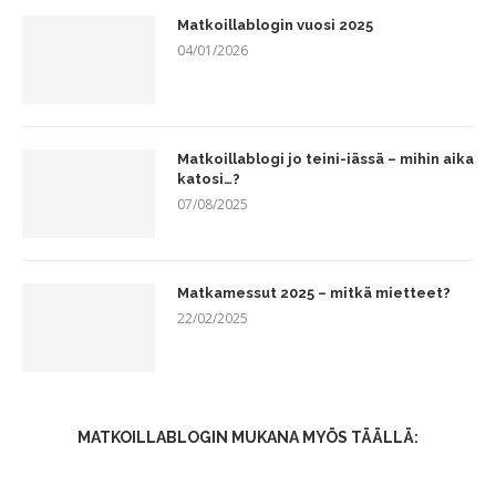
Matkoillablogin vuosi 2025
04/01/2026
Matkoillablogi jo teini-iässä – mihin aika
katosi…?
07/08/2025
Matkamessut 2025 – mitkä mietteet?
22/02/2025
MATKOILLABLOGIN MUKANA MYÖS TÄÄLLÄ: