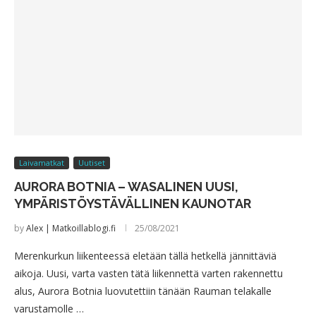
Laivamatkat
Uutiset
AURORA BOTNIA – WASALINEN UUSI,
YMPÄRISTÖYSTÄVÄLLINEN KAUNOTAR
by
Alex | Matkoillablogi.fi
25/08/2021
Merenkurkun liikenteessä eletään tällä hetkellä jännittäviä
aikoja. Uusi, varta vasten tätä liikennettä varten rakennettu
alus, Aurora Botnia luovutettiin tänään Rauman telakalle
varustamolle …