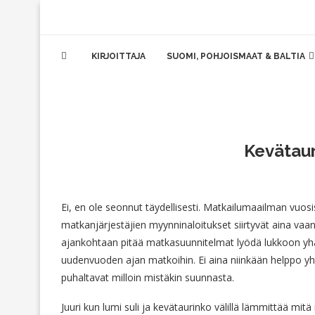
KIRJOITTAJA
SUOMI, POHJOISMAAT & BALTIA
Kevätaur
Ei, en ole seonnut täydellisesti. Matkailumaailman vuosis
matkanjärjestäjien myynninaloitukset siirtyvät aina vaan
ajankohtaan pitää matkasuunnitelmat lyödä lukkoon yhä
uudenvuoden ajan matkoihin. Ei aina niinkään helppo yh
puhaltavat milloin mistäkin suunnasta.
Juuri kun lumi suli ja kevätaurinko välillä lämmittää mi