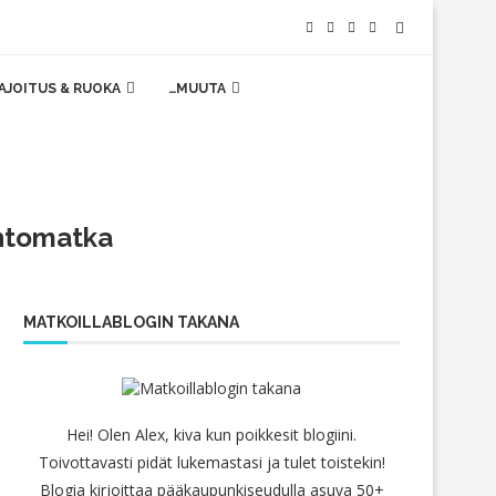
AJOITUS & RUOKA
…MUUTA
ihtomatka
MATKOILLABLOGIN TAKANA
Hei! Olen Alex, kiva kun poikkesit blogiini.
Toivottavasti pidät lukemastasi ja tulet toistekin!
Blogia kirjoittaa pääkaupunkiseudulla asuva 50+