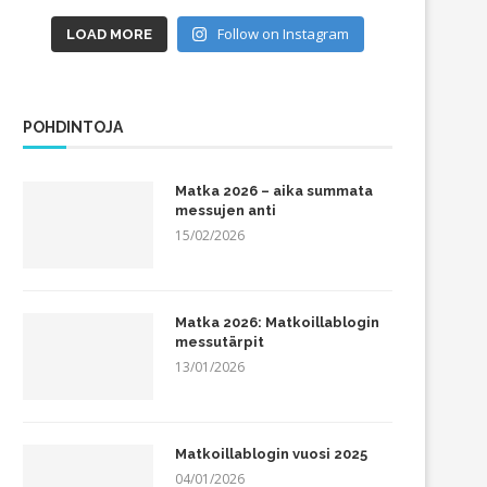
Follow on Instagram
LOAD MORE
POHDINTOJA
Matka 2026 – aika summata
messujen anti
15/02/2026
Matka 2026: Matkoillablogin
messutärpit
13/01/2026
Matkoillablogin vuosi 2025
04/01/2026