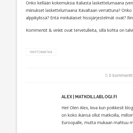
Onko kellään kokemuksia Italiasta laskettelumaana (verra
miinukset laskettelumaana Itävaltaan verrattuna? Onko I
alppikylissä? Entä minkälaiset hissijärjestelmät ovat? Ri
Kommentit & vinkit ovat tervetulleita, sillä kohta on ta
HIIHTOMATKA
0 kommentt
ALEX | MATKOILLABLOGI.FI
Hei! Olen Alex, kiva kun poikkesit blo
on koko ikänsä ollut matkoilla, milloin
Euroopalle, mutta mukaan mahtuu myö