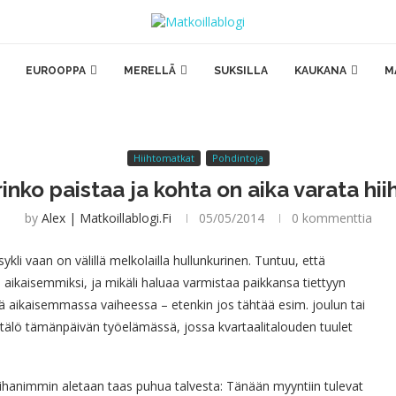
EUROOPPA
MERELLÄ
SUKSILLA
KAUKANA
M
Hiihtomatkat
Pohdintoja
inko paistaa ja kohta on aika varata hi
by
Alex | Matkoillablogi.fi
05/05/2014
0 kommenttia
ykli vaan on välillä melkolailla hullunkurinen. Tuntuu, että
 aikaisemmiksi, ja mikäli haluaa varmistaa paikkansa tiettyyn
 aikaisemmassa vaiheessa – etenkin jos tähtää esim. joulun tai
tälö tämänpäivän työelämässä, jossa kvartaalitalouden tuulet
tä ihanimmin
aletaan taas puhua talvesta: Tänään myyntiin tulevat