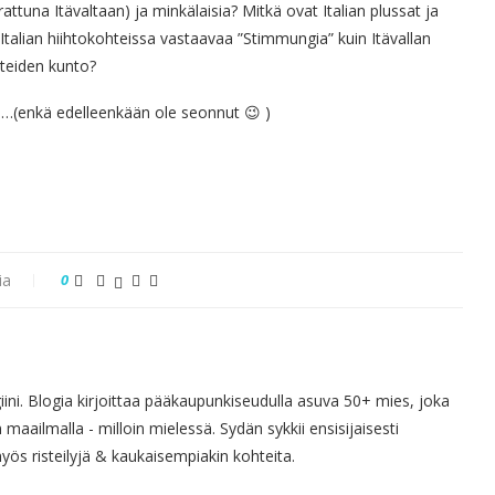
ttuna Itävaltaan) ja minkälaisia? Mitkä ovat Italian plussat ja
talian hiihtokohteissa vastaavaa ”Stimmungia” kuin Itävallan
nteiden kunto?
lvi…(enkä edelleenkään ole seonnut 😉 )
ia
0
giini. Blogia kirjoittaa pääkaupunkiseudulla asuva 50+ mies, joka
 maailmalla - milloin mielessä. Sydän sykkii ensisijaisesti
s risteilyjä & kaukaisempiakin kohteita.