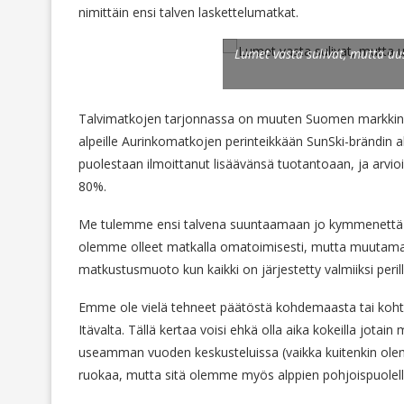
nimittäin ensi talven laskettelumatkat.
Lumet vasta sulivat, mutta uu
Talvimatkojen tarjonnassa on muuten Suomen markkin
alpeille Aurinkomatkojen perinteikkään SunSki-brändin all
puolestaan ilmoittanut lisäävänsä tuotantoaan, ja arvi
80%.
Me tulemme ensi talvena suuntaamaan jo kymmenettä ker
olemme olleet matkalla omatoimisesti, mutta muutaman
matkustusmuoto kun kaikki on järjestetty valmiiksi peril
Emme ole vielä tehneet päätöstä kohdemaasta tai koht
Itävalta. Tällä kertaa voisi ehkä olla aika kokeilla jotain
useamman vuoden keskusteluissa (vaikka kuitenkin olemm
ruokaa, mutta sitä olemme myös alppien pohjoispuolel