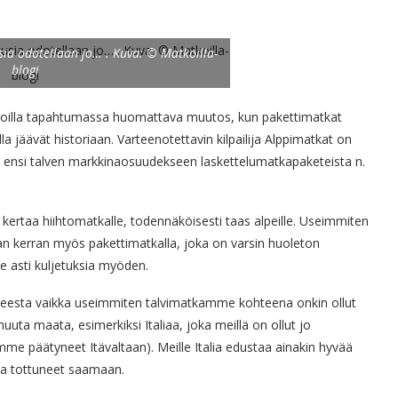
sia odotellaan jo… . Kuva: © Matkoilla-
blogi
oilla tapahtumassa huomattava muutos, kun pakettimatkat
a jäävät historiaan. Varteenotettavin kilpailija Alppimatkat on
oi ensi talven markkinaosuudekseen laskettelumatkapaketeista n.
taa hiihtomatkalle, todennäköisesti taas alpeille. Useimmiten
 kerran myös pakettimatkalla, joka on varsin huoleton
le asti kuljetuksia myöden.
eesta vaikka useimmiten talvimatkamme kohteena onkin ollut
 muuta maata, esimerkiksi Italiaa, joka meillä on ollut jo
e päätyneet Itävaltaan). Meille Italia edustaa ainakin hyvää
la tottuneet saamaan.