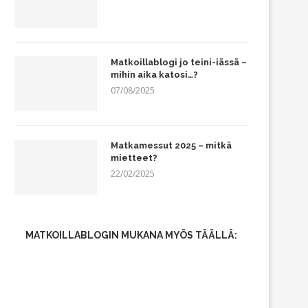
Matkoillablogi jo teini-iässä –
mihin aika katosi…?
07/08/2025
Matkamessut 2025 – mitkä
mietteet?
22/02/2025
MATKOILLABLOGIN MUKANA MYÖS TÄÄLLÄ: