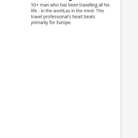
50+ man who has been travelling all his
life - in the world,as in the mind. This
travel professional's heart beats
primarily for Europe.
Matkoillablogi jo teini-iässä –
Obergurgl – alppikylien t
mihin aika katosi…?
20/07/2025