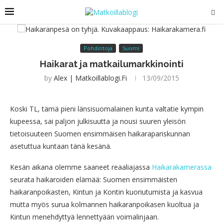
Pohdintoja
Suomi
Haikarat ja matkailumarkkinointi
by
Alex | Matkoillablogi.fi
13/09/2015
Koski TL, tämä pieni länsisuomalainen kunta valtatie kympin
kupeessa, sai paljon julkisuutta ja nousi suuren yleisön
tietoisuuteen Suomen ensimmäisen haikarapariskunnan
asetuttua kuntaan tänä kesänä.
Kesän aikana olemme saaneet reaaliajassa
Haikarakamerassa
seurata haikaroiden elämää: Suomen ensimmäisten
haikaranpoikasten, Kintun ja Kontin kuoriutumista ja kasvua
mutta myös surua kolmannen haikaranpoikasen kuoltua ja
Kintun menehdyttyä lennettyään voimalinjaan.