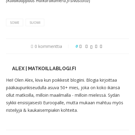
(Kuvakaappaus Haikarakamera.fi-sivustolta
)
SOME
SUOMI
0 kommenttia
0
ALEX | MATKOILLABLOGI.FI
Hei! Olen Alex, kiva kun poikkesit blogiini. Blogia kirjoittaa
pääkaupunkiseudulla asuva 50+ mies, joka on koko ikänsä
ollut matkoilla, milloin maailmalla - milloin mielessä. Sydän
sykkii ensisijaisesti Euroopalle, mutta mukaan mahtuu myös
risteilyjä & kaukaisempiakin kohteita.