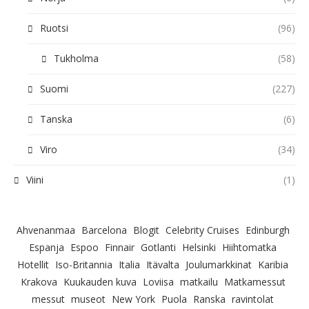
Ruotsi
(96)
Tukholma
(58)
Suomi
(227)
Tanska
(6)
Viro
(34)
Viini
(1)
Ahvenanmaa
Barcelona
Blogit
Celebrity Cruises
Edinburgh
Espanja
Espoo
Finnair
Gotlanti
Helsinki
Hiihtomatka
Hotellit
Iso-Britannia
Italia
Itävalta
Joulumarkkinat
Karibia
Krakova
Kuukauden kuva
Loviisa
matkailu
Matkamessut
messut
museot
New York
Puola
Ranska
ravintolat