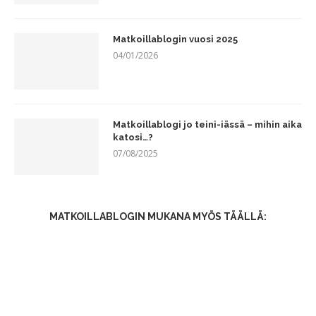
Matkoillablogin vuosi 2025
04/01/2026
Matkoillablogi jo teini-iässä – mihin aika
katosi…?
07/08/2025
MATKOILLABLOGIN MUKANA MYÖS TÄÄLLÄ: