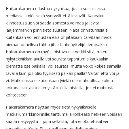
Haikarakamera edustaa nykyaikaa, jossa sosialisessa
mediassa ilmiöt sekä syntyvät että leviävät. Kapeakin
kiinnostusalue voi saada somesta voimaa ja levitä
laajemmankin piirin tietoisuuteen. Näitä onnistumisia ei
kuitenkaan voi ennustaa eikä ohjatakaan; tarvitaan myös
hieman onnellisia tähtiä (itse tähtinäyttelijöiden lisäksi).
Haikarakamera on myös loistava esimerkki siitä, miten
nykytekniikkan avulla voi seurata tapahtumia kaukaakin
olematta itse paikalla. Voi seurata, mutta voiko kokea samalla
tavalla kuin jos olisi fyysisesti paikan päällä? Väitän että voi ja
ei. Matkailussa ei kuitenkaan (vielä) ole mahdollista kokea
kokonaisvaltasta elämystä kaikilla aisteilla, jos ei matkusta
kohteeseen.
Haikarakamera näyttää myös tietä nykyaikaiselle
matkailumarkkinoinnille: tarttumalla rohkeasti hetkeen voidaan
saada näkyvyyttä – jopa sellaista, jota ei oltu etukäteen
suunniteltu. Koski TL sai valtavan mediahuomion