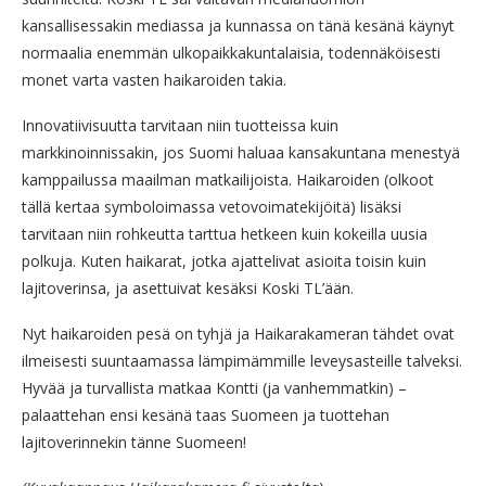
kansallisessakin mediassa ja kunnassa on tänä kesänä käynyt
normaalia enemmän ulkopaikkakuntalaisia, todennäköisesti
monet varta vasten haikaroiden takia.
Innovatiivisuutta tarvitaan niin tuotteissa kuin
markkinoinnissakin, jos Suomi haluaa kansakuntana menestyä
kamppailussa maailman matkailijoista. Haikaroiden (olkoot
tällä kertaa symboloimassa vetovoimatekijöitä) lisäksi
tarvitaan niin rohkeutta tarttua hetkeen kuin kokeilla uusia
polkuja. Kuten haikarat, jotka ajattelivat asioita toisin kuin
lajitoverinsa, ja asettuivat kesäksi Koski TL’ään.
Nyt haikaroiden pesä on tyhjä ja Haikarakameran tähdet ovat
ilmeisesti suuntaamassa lämpimämmille leveysasteille talveksi.
Hyvää ja turvallista matkaa Kontti (ja vanhemmatkin) –
palaattehan ensi kesänä taas Suomeen ja tuottehan
lajitoverinnekin tänne Suomeen!