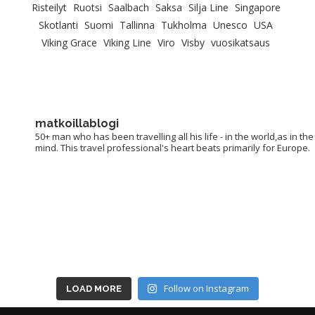
Risteilyt
Ruotsi
Saalbach
Saksa
Silja Line
Singapore
Skotlanti
Suomi
Tallinna
Tukholma
Unesco
USA
Viking Grace
Viking Line
Viro
Visby
vuosikatsaus
matkoillablogi
50+ man who has been travelling all his life - in the world,as in the
mind. This travel professional's heart beats primarily for Europe.
Follow on Instagram
LOAD MORE