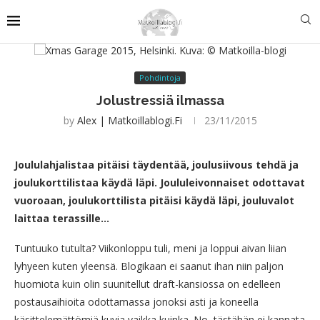
Pohdintoja
Jolustressiä ilmassa
by
Alex | Matkoillablogi.fi
23/11/2015
Joululahjalistaa pitäisi täydentää, joulusiivous tehdä ja
joulukorttilistaa käydä läpi. Joululeivonnaiset odottavat
vuoroaan, joulukorttilista pitäisi käydä läpi, jouluvalot
laittaa terassille…
Tuntuuko tutulta? Viikonloppu tuli, meni ja loppui aivan liian
lyhyeen kuten yleensä. Blogikaan ei saanut ihan niin paljon
huomiota kuin olin suunitellut draft-kansiossa on edelleen
postausaihioita odottamassa jonoksi asti ja koneella
käsittelemättömiä kuvia vaikka kuinka. No, tästähän ei kannata