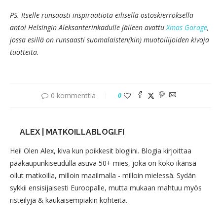
PS. Itselle runsaasti inspiraatiota eilisellä ostoskierroksella
antoi Helsingin Aleksanterinkadulle jälleen avattu
Xmas Garage
,
jossa esillä on runsaasti suomalaisten(kin) muotoilijoiden kivoja
tuotteita.
0 kommenttia
0
ALEX | MATKOILLABLOGI.FI
Hei! Olen Alex, kiva kun poikkesit blogiini. Blogia kirjoittaa
pääkaupunkiseudulla asuva 50+ mies, joka on koko ikänsä
ollut matkoilla, milloin maailmalla - milloin mielessä. Sydän
sykkii ensisijaisesti Euroopalle, mutta mukaan mahtuu myös
risteilyjä & kaukaisempiakin kohteita.