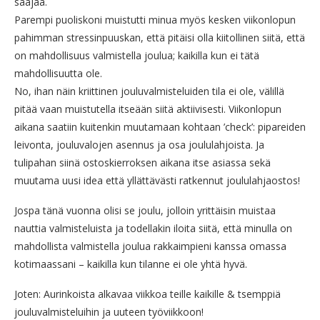
saajaa.
Parempi puoliskoni muistutti minua myös kesken viikonlopun
pahimman stressinpuuskan, että pitäisi olla kiitollinen siitä, että
on mahdollisuus valmistella joulua; kaikilla kun ei tätä
mahdollisuutta ole.
No, ihan näin kriittinen jouluvalmisteluiden tila ei ole, välillä
pitää vaan muistutella itseään siitä aktiivisesti. Viikonlopun
aikana saatiin kuitenkin muutamaan kohtaan ’check’: pipareiden
leivonta, jouluvalojen asennus ja osa joululahjoista. Ja
tulipahan siinä ostoskierroksen aikana itse asiassa sekä
muutama uusi idea että yllättävästi ratkennut joululahjaostos!
Jospa tänä vuonna olisi se joulu, jolloin yrittäisin muistaa
nauttia valmisteluista ja todellakin iloita siitä, että minulla on
mahdollista valmistella joulua rakkaimpieni kanssa omassa
kotimaassani – kaikilla kun tilanne ei ole yhtä hyvä.
Joten: Aurinkoista alkavaa viikkoa teille kaikille & tsemppiä
jouluvalmisteluihin ja uuteen työviikkoon!