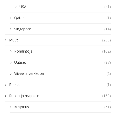
USA
(41)
Qatar
(1)
Singapore
(14)
Muut
(238)
Pohdintoja
(162)
Uutiset
(87)
Viiveellä verkkoon
(2)
Retket
(1)
Ruoka ja majoitus
(150)
Majoitus
(51)