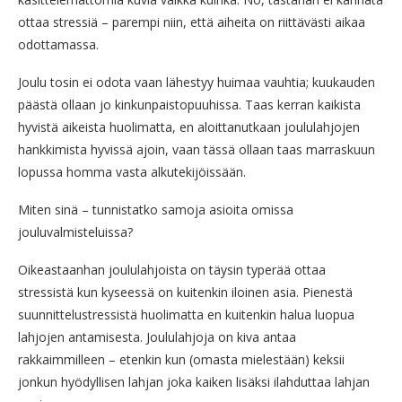
ottaa stressiä – parempi niin, että aiheita on riittävästi aikaa
odottamassa.
Joulu tosin ei odota vaan lähestyy huimaa vauhtia; kuukauden
päästä ollaan jo kinkunpaistopuuhissa. Taas kerran kaikista
hyvistä aikeista huolimatta, en aloittanutkaan joululahjojen
hankkimista hyvissä ajoin, vaan tässä ollaan taas marraskuun
lopussa homma vasta alkutekijöissään.
Miten sinä – tunnistatko samoja asioita omissa
jouluvalmisteluissa?
Oikeastaanhan joululahjoista on täysin typerää ottaa
stressistä kun kyseessä on kuitenkin iloinen asia. Pienestä
suunnittelustressistä huolimatta en kuitenkin halua luopua
lahjojen antamisesta. Joululahjoja on kiva antaa
rakkaimmilleen – etenkin kun (omasta mielestään) keksii
jonkun hyödyllisen lahjan joka kaiken lisäksi ilahduttaa lahjan