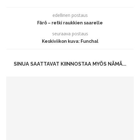
edellinen postaus
Fårö – retki raukkien saarelle
seuraava postaus
Keskiviikon kuva: Funchal
SINUA SAATTAVAT KIINNOSTAA MYÖS NÄMÄ...