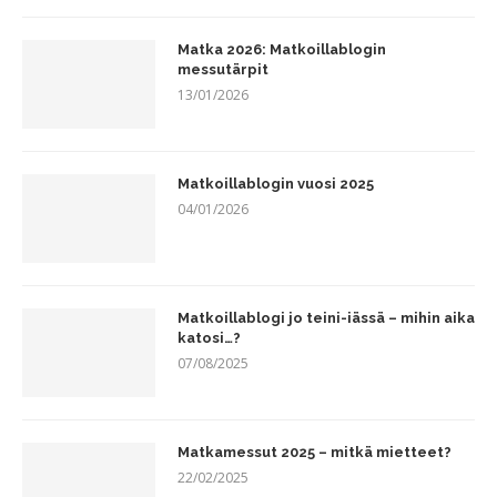
Matka 2026: Matkoillablogin
messutärpit
13/01/2026
Matkoillablogin vuosi 2025
04/01/2026
Matkoillablogi jo teini-iässä – mihin aika
katosi…?
07/08/2025
Matkamessut 2025 – mitkä mietteet?
22/02/2025