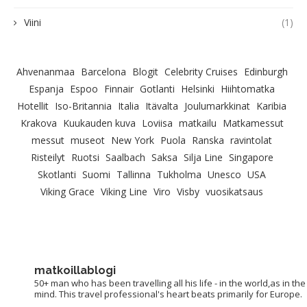
Viini
(1)
Ahvenanmaa
Barcelona
Blogit
Celebrity Cruises
Edinburgh
Espanja
Espoo
Finnair
Gotlanti
Helsinki
Hiihtomatka
Hotellit
Iso-Britannia
Italia
Itävalta
Joulumarkkinat
Karibia
Krakova
Kuukauden kuva
Loviisa
matkailu
Matkamessut
messut
museot
New York
Puola
Ranska
ravintolat
Risteilyt
Ruotsi
Saalbach
Saksa
Silja Line
Singapore
Skotlanti
Suomi
Tallinna
Tukholma
Unesco
USA
Viking Grace
Viking Line
Viro
Visby
vuosikatsaus
matkoillablogi
50+ man who has been travelling all his life - in the world,as in the
mind. This travel professional's heart beats primarily for Europe.