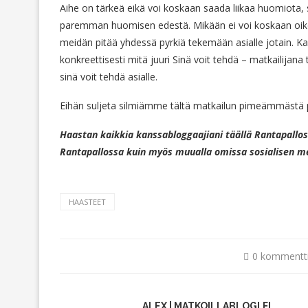
Aihe on tärkeä eikä voi koskaan saada liikaa huomiota, s
paremman huomisen edestä. Mikään ei voi koskaan oikeu
meidän pitää yhdessä pyrkiä tekemään asialle jotain. K
konkreettisesti mitä juuri Sinä voit tehdä – matkailijana
sinä voit tehdä asialle.
Eihän suljeta silmiämme tältä matkailun pimeämmästä puo
Haastan kaikkia kanssabloggaajiani täällä Rantapall
Rantapallossa kuin myös muualla omissa sosialisen m
HAASTEET
0 kommentt
ALEX | MATKOILLABLOGI.FI