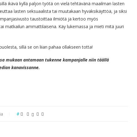
illä ikävä kyllä paljon työtä on vielä tehtävänä maailman lasten
ttaa lasten seksuaalista tai muutakaan hyväksikäyttöä, ja siksi
ampanjasivusto taustoittaa ilmiötä ja kertoo myös
 tai matkailun ammattilaisena. Käy lukemassa ja mieti mitä juuri
lesta, sillä se on liian pahaa ollakseen totta!
ossa mukaan antamaan tukenne kampanjalle niin täällä
edian kanavissanne.
ia
0