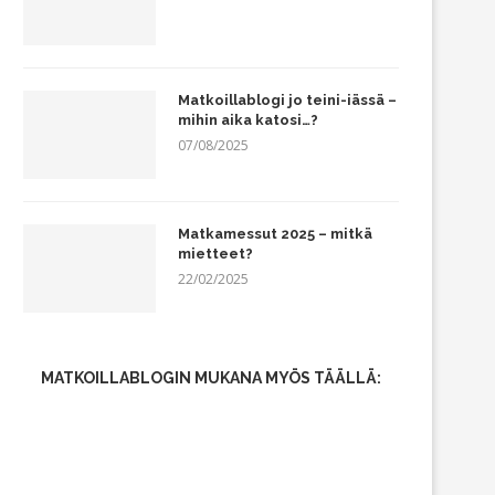
Matkoillablogi jo teini-iässä –
mihin aika katosi…?
07/08/2025
Matkamessut 2025 – mitkä
mietteet?
22/02/2025
MATKOILLABLOGIN MUKANA MYÖS TÄÄLLÄ: