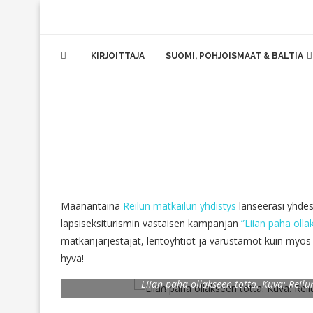
KIRJOITTAJA
SUOMI, POHJOISMAAT & BALTIA
Maanantaina
Reilun matkailun yhdistys
lanseerasi yhde
lapsiseksiturismin vastaisen kampanjan
”Liian paha olla
matkanjärjestäjät, lentoyhtiöt ja varustamot kuin myö
hyvä!
Liian paha ollakseen totta. Kuva: Reilu