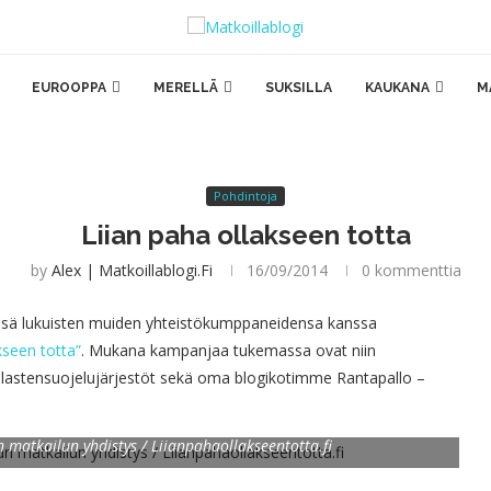
EUROOPPA
MERELLÄ
SUKSILLA
KAUKANA
M
Pohdintoja
Liian paha ollakseen totta
by
Alex | Matkoillablogi.fi
16/09/2014
0 kommenttia
ssä lukuisten muiden yhteistökumppaneidensa kanssa
kseen totta”
. Mukana kampanjaa tukemassa ovat niin
s lastensuojelujärjestöt sekä oma blogikotimme Rantapallo –
n matkailun yhdistys / Liianpahaollakseentotta.fi