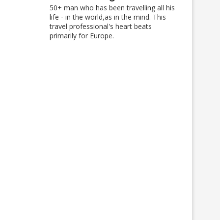
50+ man who has been travelling all his
life - in the world,as in the mind. This
travel professional's heart beats
Matkoillablogi jo teini-iässä –
Matkamessut 2025 – m
primarily for Europe.
mihin aika katosi…?
mietteet?
07/08/2025
22/02/2025