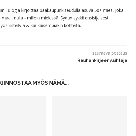
giini. Blogia kirjoittaa pääkaupunkiseudulla asuva 50+ mies, joka
 maailmalla - milloin mielessä. Sydän sykkii ensisijaisesti
s risteilyjä & kaukaisempiakin kohteita.
seuraava postaus
Rauhankirjeenvaihtaja
KIINNOSTAA MYÖS NÄMÄ...