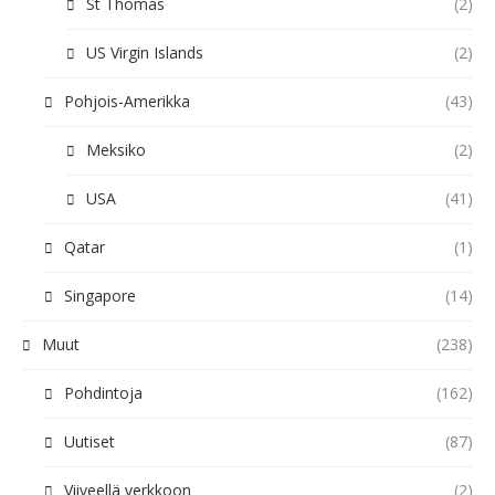
St Thomas
(2)
US Virgin Islands
(2)
Pohjois-Amerikka
(43)
Meksiko
(2)
USA
(41)
Qatar
(1)
Singapore
(14)
Muut
(238)
Pohdintoja
(162)
Uutiset
(87)
Viiveellä verkkoon
(2)