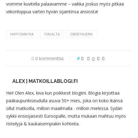
voimme kuvitella palaavamme – vaikka joskus myös pitkää
viikonloppua varten hyvän sijaintinsa ansiosta!
HIIHTOMATKA
ITÄVALTA
OBERTAUERN
0 kommenttia
0
ALEX | MATKOILLABLOGI.FI
Hei! Olen Alex, kiva kun poikkesit blogiini. Blogia kirjoittaa
pääkaupunkiseudulla asuva 50+ mies, joka on koko ikänsä
ollut matkoilla, milloin maailmalla - milloin mielessä. Sydän
sykkii ensisijaisesti Euroopalle, mutta mukaan mahtuu myös
risteilyjä & kaukaisempiakin kohteita.