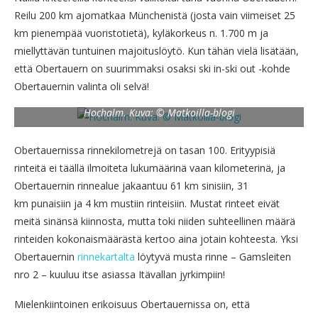
Reilu 200 km ajomatkaa Münchenistä (josta vain viimeiset 25
km pienempää vuoristotietä), kyläkorkeus n. 1.700 m ja
miellyttävän tuntuinen majoituslöytö. Kun tähän vielä lisätään,
että Obertauern on suurimmaksi osaksi ski in-ski out -kohde
Obertauernin valinta oli selvä!
Hochalm. Kuva: © Matkoilla-blogi
Obertauernissa rinnekilometrejä on tasan 100. Erityypisiä
rinteitä ei täällä ilmoiteta lukumäärinä vaan kilometerinä, ja
Obertauernin rinnealue jakaantuu 61 km sinisiin, 31
km punaisiin ja 4 km mustiin rinteisiin. Mustat rinteet eivät
meitä sinänsä kiinnosta, mutta toki niiden suhteellinen määrä
rinteiden kokonaismäärästä kertoo aina jotain kohteesta. Yksi
Obertauernin
rinnekartalta
löytyvä musta rinne – Gamsleiten
nro 2 – kuuluu itse asiassa Itävallan jyrkimpiin!
Mielenkiintoinen erikoisuus Obertauernissa on, että