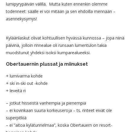
lumipyrypäivän välillä. Mutta kuten ennenkin olemme
todenneet: säälle ei voi mitään ja sen ehdoilla mennään –
asennekysymys!
Kyläänlaskut olivat kohtuullisen hyvässä kunnossa – jopa niinä
päivinä, jolloin rinnealue oli runsaan lumentulon takia
muodstunut yhdeksi isoksi kumparealueeksi.
Obertauernin plussat ja miinukset
+ lumivarma kohde
+ ski in-ski out -kohde
+ leveitä ri
– jotkut hisseistä vanhempia ja pienempiä
– ei kovinkaan suuria korkeuseroja – ts. rinteet eivät ole
superpitkiä
– ei ”aitoa kylätunnelmaa”, koska Obertauern on resort-