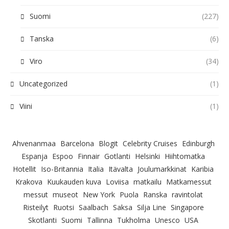
Suomi
(227)
Tanska
(6)
Viro
(34)
Uncategorized
(1)
Viini
(1)
Ahvenanmaa
Barcelona
Blogit
Celebrity Cruises
Edinburgh
Espanja
Espoo
Finnair
Gotlanti
Helsinki
Hiihtomatka
Hotellit
Iso-Britannia
Italia
Itävalta
Joulumarkkinat
Karibia
Krakova
Kuukauden kuva
Loviisa
matkailu
Matkamessut
messut
museot
New York
Puola
Ranska
ravintolat
Risteilyt
Ruotsi
Saalbach
Saksa
Silja Line
Singapore
Skotlanti
Suomi
Tallinna
Tukholma
Unesco
USA