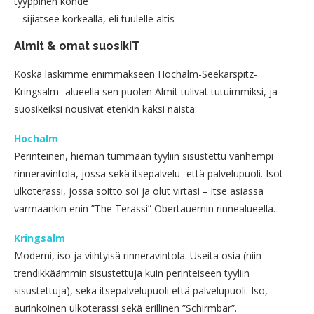
tyyppinen kohde
– sijiatsee korkealla, eli tuulelle altis
Almit & omat suosikIT
Koska laskimme enimmäkseen Hochalm-Seekarspitz-
Kringsalm -alueella sen puolen Almit tulivat tutuimmiksi, ja
suosikeiksi nousivat etenkin kaksi näistä:
Hochalm
Perinteinen, hieman tummaan tyyliin sisustettu vanhempi
rinneravintola, jossa sekä itsepalvelu- että palvelupuoli. Isot
ulkoterassi, jossa soitto soi ja olut virtasi – itse asiassa
varmaankin enin ”The Terassi” Obertauernin rinnealueella.
Kringsalm
Moderni, iso ja viihtyisä rinneravintola. Useita osia (niin
trendikkäämmin sisustettuja kuin perinteiseen tyyliin
sisustettuja), sekä itsepalvelupuoli että palvelupuoli. Iso,
aurinkoinen ulkoterassi sekä erillinen ”Schirmbar”.