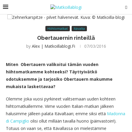
Hiihtomatkat
Itävalta
Obertauernin rinteillä
by
Alex | Matkoillablogi.fi
07/03/2016
Miten Obertauern valikoitui tämän vuoden
hiihtomatkamme kohteeksi? Täyttyivätkö
odotuksemme ja tarjosiko Obertauern makumme
mukaista laskettavaa?
Olemme joka vuosi pyrkineet valitsemaan uuden kohteen
hiihtomatkallemme. Viime vuoden Italian-matkan jälkeen
halusimme jälleen palata Itävaltaan; emme siksi että
Madonna
di Campiglio
olisi ollut millään tavalla huono (päinvastoin!).
Totuus on vaan se, että Itävallassa on mielestämme