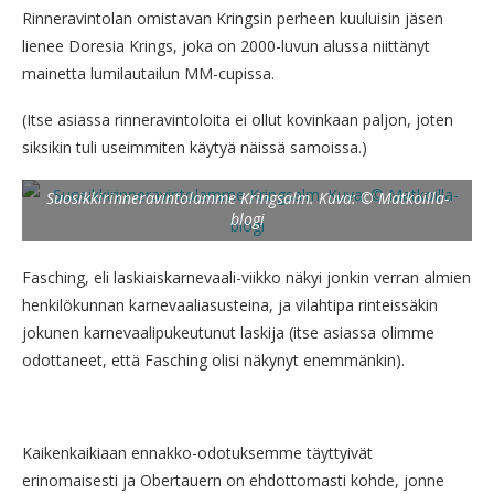
Rinneravintolan omistavan Kringsin perheen kuuluisin jäsen
lienee Doresia Krings, joka on 2000-luvun alussa niittänyt
mainetta lumilautailun MM-cupissa.
(Itse asiassa rinneravintoloita ei ollut kovinkaan paljon, joten
siksikin tuli useimmiten käytyä näissä samoissa.)
Suosikkirinneravintolamme Kringsalm. Kuva: © Matkoilla-
blogi
Fasching, eli laskiaiskarnevaali-viikko näkyi jonkin verran almien
henkilökunnan karnevaaliasusteina, ja vilahtipa rinteissäkin
jokunen karnevaalipukeutunut laskija (itse asiassa olimme
odottaneet, että Fasching olisi näkynyt enemmänkin).
Kaikenkaikiaan ennakko-odotuksemme täyttyivät
erinomaisesti ja Obertauern on ehdottomasti kohde, jonne