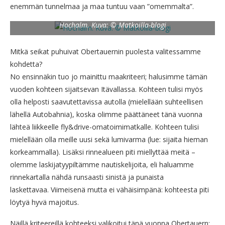
enemmän tunnelmaa ja maa tuntuu vaan ”omemmalta”.
Hochalm. Kuva: © Matkoilla-blogi
Mitkä seikat puhuivat Obertauernin puolesta valitessamme
kohdetta?
No ensinnäkin tuo jo mainittu maakriteeri; halusimme tämän
vuoden kohteen sijaitsevan Itävallassa. Kohteen tulisi myös
olla helposti saavutettavissa autolla (mielellään suhteellisen
lähellä Autobahnia), koska olimme päättäneet tänä vuonna
lähteä liikkeelle fly&drive-omatoimimatkalle. Kohteen tulisi
mielellään olla meille uusi sekä lumivarma (lue: sijaita hieman
korkeammalla). Lisäksi rinnealueen piti miellyttää meitä –
olemme laskijatyypiltämme nautiskelijoita, eli haluamme
rinnekartalla nähdä runsaasti sinistä ja punaista
laskettavaa. Viimeisenä mutta ei vähäisimpänä: kohteesta piti
löytyä hyvä majoitus.
Näillä kriteereillä kohteeksi valikoitui tänä vuonna Obertauern: