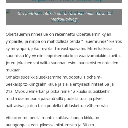
Siirtymärinne 16d’ssä oli tunturitunnelmaa. Kuva: ©
Matkoilla-blogi
Obertauernin rinnealue on rakennettu Obertauernin kylän
ympärille, ja niinpä on mahdollista tehdä ”Tauernrunde”-kierros
kylän ympäri, joko myötä- tai vastapäivään. Miltei kaikissa
suunnissa löytyy niin leppoisempia kuin vaativampiakin alueita,
joten jokainen voi valita suunnan esim. aurinkoisten rinteiden
mukaan.
Omaksi suosikkialueeksemme muodostui Hochalm-
Seekarspitz-Kringsalm -alue ja siellä erityisesti rinteet 5a ja
21a. Myös Zehnerkar ja pitkä rinne 1a kuului suosikkeihin,
mutta useampana päivänä sillä puolella tuuli ja pilvet
haittasivat, joten tällä puolella tuli laskettua vähemmän.
Viikkoomme perillä mahtui kaikkea ihanan kirkkaan
auringonpaisteen, pilvessä hiihtämisen ja 30 cm