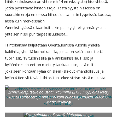
hiihtokeskuksessa on yhteensä 14 eri (yksityistä) hissiyhtiötä,
jotka pyörittävät hiihtohissejä. Tästä syystä hisseissä on
suuriakin eroja eri osissa hiihtoaluetta – niin tyypeissä, koossa,
iässä kuin merkeissäkin.
Onneksi kylässä ollaan kuitenkin päästy yhteisymmärrykseen
yhteisen hissilipun tarpeellisuudesta…
Hiihtokansaa kuljetetaan Obertauernissa vuorille yhdellä
kabiinilla, yhdellä kombi-radalla, jossa on sekä kabiinit että
tuolihissit, 18 tuolihissillä ja 6 ankkurihissillä. Hissit ja
kyläänlaskurinteet on mietitty tarkkaan niin, että miltei
jokaiseen kohtaan kylää on ski-in -ski-out -mahdollisuus ja
kylän 6 tien ylittävää hiihtosiltaa tekee siirtymisistä mukavia.
Zehnerkarspitzelle noustaan kabiinilla (2196 mpy), alas löytyy
useita vaihtoehtoja niin sini- kuin punasävyisinäkin. Kuva: ©
Matkoilla-blogi
Kringsalmbahn. Kuva: © Matkoilla-blogi