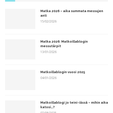
Matka 2026 – aika summata messujen
anti
15/02/2026
Matka 2026: Matkoillablogin
messutärpit
13/01/2026
Matkoillablogin vuosi 2025
04/01/2026
Matkoillablogi jo teini-iässä – mihin aika
katosi…?
07/08/2025