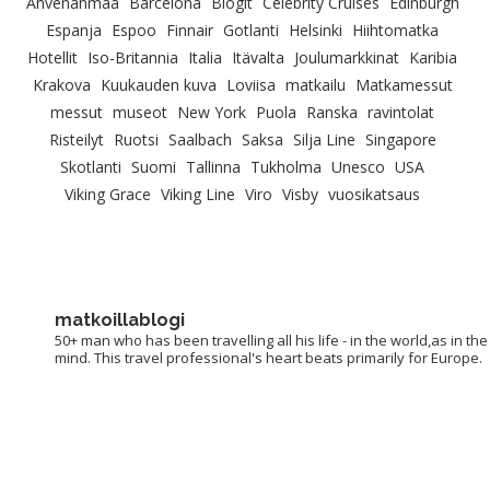
Ahvenanmaa
Barcelona
Blogit
Celebrity Cruises
Edinburgh
Espanja
Espoo
Finnair
Gotlanti
Helsinki
Hiihtomatka
Hotellit
Iso-Britannia
Italia
Itävalta
Joulumarkkinat
Karibia
Krakova
Kuukauden kuva
Loviisa
matkailu
Matkamessut
messut
museot
New York
Puola
Ranska
ravintolat
Risteilyt
Ruotsi
Saalbach
Saksa
Silja Line
Singapore
Skotlanti
Suomi
Tallinna
Tukholma
Unesco
USA
Viking Grace
Viking Line
Viro
Visby
vuosikatsaus
matkoillablogi
50+ man who has been travelling all his life - in the world,as in the
mind. This travel professional's heart beats primarily for Europe.