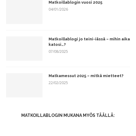
Matkoillablogin vuosi 2025
04/01/2026
Matkoillablogi jo teini-iässä – mihin aika
katosi…?
07/08/2025
Matkamessut 2025 – mitkä mietteet?
22/02/2025
MATKOILLABLOGIN MUKANA MYÖS TÄÄLLÄ: