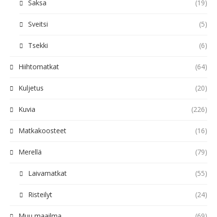
Saksa
(19)
Sveitsi
(5)
Tsekki
(6)
Hiihtomatkat
(64)
Kuljetus
(20)
Kuvia
(226)
Matkakoosteet
(16)
Merellä
(79)
Laivamatkat
(55)
Risteilyt
(24)
Muu maailma
(69)