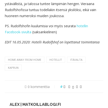
ystävällistä, ja talossa tuntee lämpimän hengen. Vieraana
Rudolfshofissa tuntuu todellakin itsensä yksilöksi, eikä vain
huoneen numeroksi muiden joukossa.
PS. Rudolfshofin kuulumisia voi myös seurata
hotellin
Facebook-sivulta
(saksankielinen)
EDIT 16.05.2020: Hotelli Rudolfshof on lopettanut toimintansa
HOME AWAY FROM HOME
HOTELLIT
ITÄVALTA
KAPRUN
0 kommenttia
0
ALEX | MATKOILLABLOGI.FI