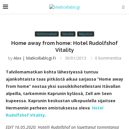
Hiihtomatkat
Itävalta
Majoitus
Home away from home: Hotel Rudolfshof
Vitality
by
Alex | Matkoillablogi.fi
30/01/2013
0 kommenttia
Talvilomamatkan kohta lähestyessä tuntuu
ajankohtaista taas pitkästä aikaa sarjassa ”Home away
from home” nostaa yksi suosikkihotelleistani Itävallan
alpeilla, tarkemmin Kaprunin kylässä, Zell am Seen
kupeessa. Kaprunin keskustan ulkopuolella sijaitsee
Hermannin perheen omistuksessa oleva
Hotel
Rudolfshof Vitality
.
EDIT 16.05.2020: Hotelli Rudolfshof on lopettanut toimintansa