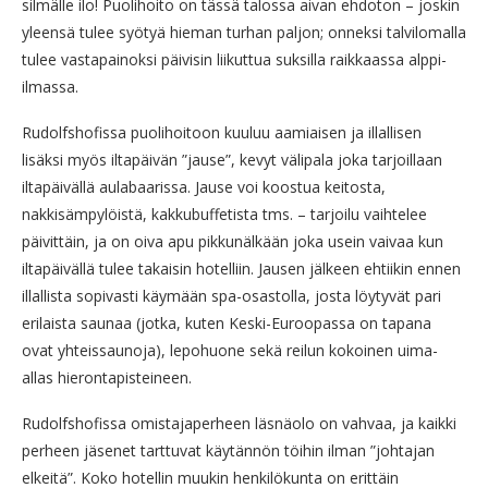
silmälle ilo! Puolihoito on tässä talossa aivan ehdoton – joskin
yleensä tulee syötyä hieman turhan paljon; onneksi talvilomalla
tulee vastapainoksi päivisin liikuttua suksilla raikkaassa alppi-
ilmassa.
Rudolfshofissa puolihoitoon kuuluu aamiaisen ja illallisen
lisäksi myös iltapäivän ”jause”, kevyt välipala joka tarjoillaan
iltapäivällä aulabaarissa. Jause voi koostua keitosta,
nakkisämpylöistä, kakkubuffetista tms. – tarjoilu vaihtelee
päivittäin, ja on oiva apu pikkunälkään joka usein vaivaa kun
iltapäivällä tulee takaisin hotelliin. Jausen jälkeen ehtiikin ennen
illallista sopivasti käymään spa-osastolla, josta löytyvät pari
erilaista saunaa (jotka, kuten Keski-Euroopassa on tapana
ovat yhteissaunoja), lepohuone sekä reilun kokoinen uima-
allas hierontapisteineen.
Rudolfshofissa omistajaperheen läsnäolo on vahvaa, ja kaikki
perheen jäsenet tarttuvat käytännön töihin ilman ”johtajan
elkeitä”. Koko hotellin muukin henkilökunta on erittäin