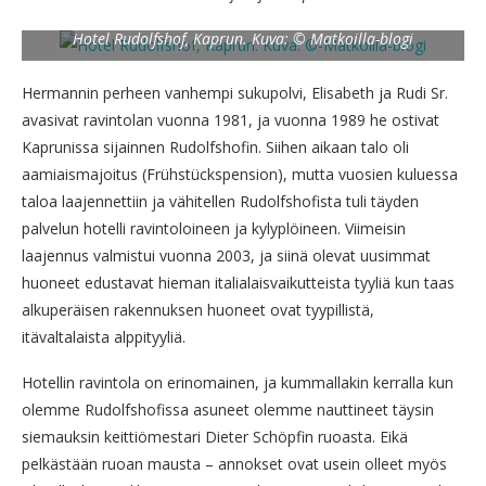
Hotel Rudolfshof, Kaprun. Kuva: © Matkoilla-blogi
Hermannin perheen vanhempi sukupolvi, Elisabeth ja Rudi Sr.
avasivat ravintolan vuonna 1981, ja vuonna 1989 he ostivat
Kaprunissa sijainnen Rudolfshofin. Siihen aikaan talo oli
aamiaismajoitus (Frühstückspension), mutta vuosien kuluessa
taloa laajennettiin ja vähitellen Rudolfshofista tuli täyden
palvelun hotelli ravintoloineen ja kylyplöineen. Viimeisin
laajennus valmistui vuonna 2003, ja siinä olevat uusimmat
huoneet edustavat hieman italialaisvaikutteista tyyliä kun taas
alkuperäisen rakennuksen huoneet ovat tyypillistä,
itävaltalaista alppityyliä.
Hotellin ravintola on erinomainen, ja kummallakin kerralla kun
olemme Rudolfshofissa asuneet olemme nauttineet täysin
siemauksin keittiömestari Dieter Schöpfin ruoasta. Eikä
pelkästään ruoan mausta – annokset ovat usein olleet myös