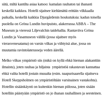
siitä, miltä kantilta asiaa katsoo: kamalan rauhaton tai ihanasti
keskellä kaikkea. Hotelli sijaitsee kieltämättä erittäin vilkkaalla
paikalla, keskellä kaikkia Djurgårdenin houkutuksia: kadun toisella
puolella on Gröna Lundin huvipuisto, alakerrassa ABBA – The
Museum ja vieressä Liljevalchin taidehallia. Rantaviiva Gröna
Lundin ja Vasamuseon välillä (jossa sijaitsee myös
vierasvenesatama) on varsin vilkas ja viihtyisä alue, jossa on
muutamia ravintolaterasseja veden äärellä.
Melko vilkas ympäristö siis (mikä on kyllä ehkä hieman alakanttiin
ilmaistu), joten rauhaa ja hiljaista ympäristöä rakastavan kannattaa
ehkä valita hotelli jostain muualta (esim. naapurisaarella sijaitseva
Hotell Skeppsholmen on ympäristöltään varsinainen vastakohta).
Hotellin sisäänkäynti on kuitenkin hieman piilossa, joten sisään
hotelliin päästyään ympäristö on jo ihanan rauhallinen ja seesteinen.