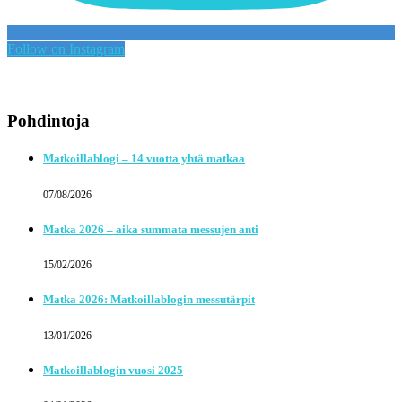
Follow on Instagram
Pohdintoja
Matkoillablogi – 14 vuotta yhtä matkaa
07/08/2026
Matka 2026 – aika summata messujen anti
15/02/2026
Matka 2026: Matkoillablogin messutärpit
13/01/2026
Matkoillablogin vuosi 2025