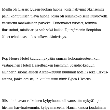
Meillä oli Classic Queen-luokan huone, josta näkymät Skansenille
päin; kohtuullisen tilava huone, jossa oli reilunkokoisella liukuovella
varustettu ranskalainen parveke. Erinomaiset vuoteet, toimiva
ilmastointi, minibaari ja safe sekä kaikki Djurgårdenin ilonpidon
äänet tehokkaasti ulos sulkeva äänieristys.
Pop House Hotel kuuluu nykyään samaan kokonaisuuteen kun
vastapäinen Hotell Hasselbacken (aiemmin Scandic-ketjuun,
alunperin suomalaiseen Arctia-ketjuun kuulunut hotelli) sekä Cirkus-
areena, jonka omistajiin kuuluu tuttu nimi: Björn Ulvaeus.
Siisti, hohtavan valkoinen kylpyhuone oli varustettu nykyään jo
hieman harvinaisemmin, kylpyammeella. Hanan kanssa jouduimme