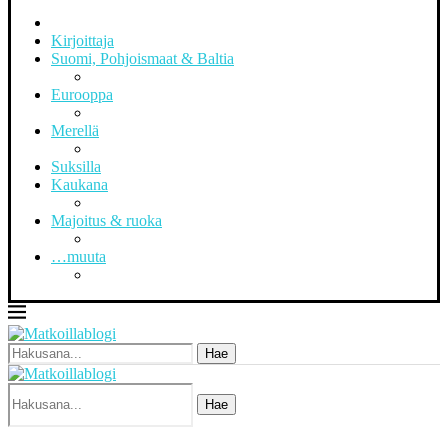
Kirjoittaja
Suomi, Pohjoismaat & Baltia
Eurooppa
Merellä
Suksilla
Kaukana
Majoitus & ruoka
…muuta
Hae
Hae