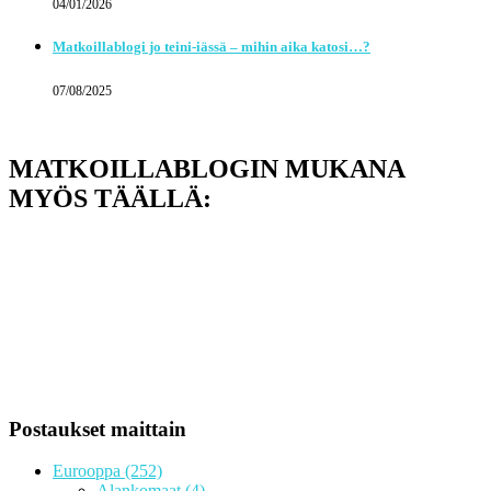
04/01/2026
Matkoillablogi jo teini-iässä – mihin aika katosi…?
07/08/2025
MATKOILLABLOGIN MUKANA
MYÖS TÄÄLLÄ:
Postaukset maittain
Eurooppa
(252)
Alankomaat
(4)