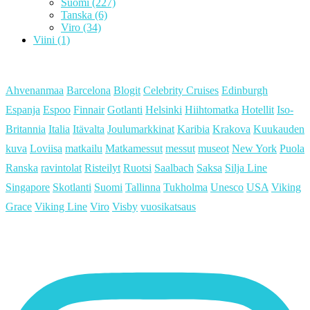
Suomi
(227)
Tanska
(6)
Viro
(34)
Viini
(1)
Ahvenanmaa
Barcelona
Blogit
Celebrity Cruises
Edinburgh
Espanja
Espoo
Finnair
Gotlanti
Helsinki
Hiihtomatka
Hotellit
Iso-
Britannia
Italia
Itävalta
Joulumarkkinat
Karibia
Krakova
Kuukauden
kuva
Loviisa
matkailu
Matkamessut
messut
museot
New York
Puola
Ranska
ravintolat
Risteilyt
Ruotsi
Saalbach
Saksa
Silja Line
Singapore
Skotlanti
Suomi
Tallinna
Tukholma
Unesco
USA
Viking
Grace
Viking Line
Viro
Visby
vuosikatsaus