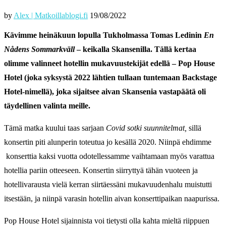
by
Alex | Matkoillablogi.fi
19/08/2022
Kävimme heinäkuun lopulla Tukholmassa Tomas Ledinin
En
Nådens Sommarkväll
– keikalla Skansenilla. Tällä kertaa
olimme valinneet hotellin mukavuustekijät edellä – Pop House
Hotel (joka syksystä 2022 lähtien tullaan tuntemaan Backstage
Hotel-nimellä), joka sijaitsee aivan Skansenia vastapäätä oli
täydellinen valinta meille.
Tämä matka kuului taas sarjaan
Covid sotki suunnitelmat,
sillä
konsertin piti alunperin toteutua jo kesällä 2020. Niinpä ehdimme
konserttia kaksi vuotta odotellessamme vaihtamaan myös varattua
hotellia pariin otteeseen. Konsertin siirryttyä tähän vuoteen ja
hotellivarausta vielä kerran siirtäessäni mukavuudenhalu muistutti
itsestään, ja niinpä varasin hotellin aivan konserttipaikan naapurissa.
Pop House Hotel sijainnista voi tietysti olla kahta mieltä riippuen