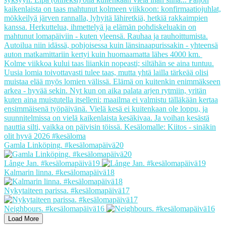
Gamla Linköping. #kesälomapäivä20
Långe Jan. #kesälomapäivä19
Kalmarin linna. #kesälomapäivä18
Nykytaiteen parissa. #kesälomapäivä17
Neighbours. #kesälomapäivä16
Load More