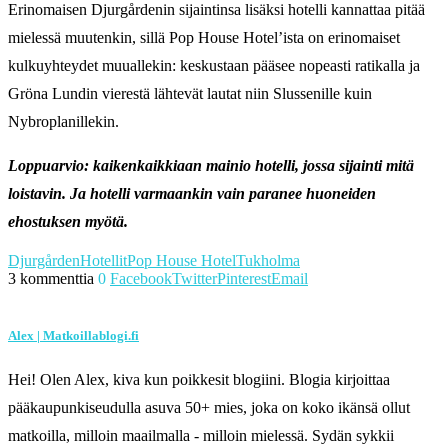
Erinomaisen Djurgårdenin sijaintinsa lisäksi hotelli kannattaa pitää
mielessä muutenkin, sillä Pop House Hotel’ista on erinomaiset
kulkuyhteydet muuallekin: keskustaan pääsee nopeasti ratikalla ja
Gröna Lundin vierestä lähtevät lautat niin Slussenille kuin
Nybroplanillekin.
Loppuarvio: kaikenkaikkiaan mainio hotelli, jossa sijainti mitä
loistavin. Ja hotelli varmaankin vain paranee huoneiden
ehostuksen myötä.
Djurgården
Hotellit
Pop House Hotel
Tukholma
3 kommenttia
0
Facebook
Twitter
Pinterest
Email
Alex | Matkoillablogi.fi
Hei! Olen Alex, kiva kun poikkesit blogiini. Blogia kirjoittaa
pääkaupunkiseudulla asuva 50+ mies, joka on koko ikänsä ollut
matkoilla, milloin maailmalla - milloin mielessä. Sydän sykkii