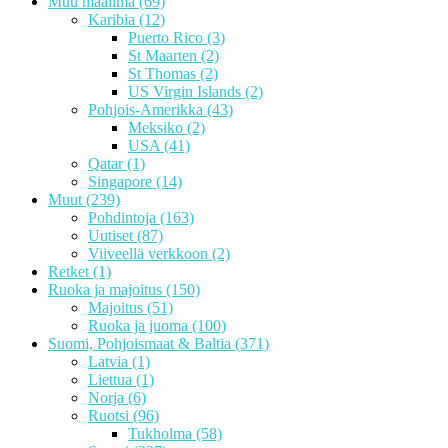
Muu maailma
(69)
Karibia
(12)
Puerto Rico
(3)
St Maarten
(2)
St Thomas
(2)
US Virgin Islands
(2)
Pohjois-Amerikka
(43)
Meksiko
(2)
USA
(41)
Qatar
(1)
Singapore
(14)
Muut
(239)
Pohdintoja
(163)
Uutiset
(87)
Viiveellä verkkoon
(2)
Retket
(1)
Ruoka ja majoitus
(150)
Majoitus
(51)
Ruoka ja juoma
(100)
Suomi, Pohjoismaat & Baltia
(371)
Latvia
(1)
Liettua
(1)
Norja
(6)
Ruotsi
(96)
Tukholma
(58)