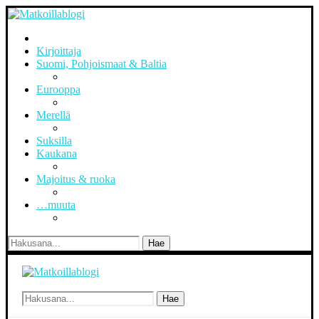
Kirjoittaja
Suomi, Pohjoismaat & Baltia
Eurooppa
Merellä
Suksilla
Kaukana
Majoitus & ruoka
…muuta
Hae
Hae