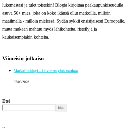
lukemastasi ja tulet toistekin! Blogia kirjoittaa pääkaupunkiseudulla
asuva 50+ mies, joka on koko ikänsä ollut matkoilla, milloin
maailmalla - milloin mielessä. Sydän sykkii ensisijaisesti Euroopalle,
mutta mukaan mahtuu myös lähikohteita, risteilyjä ja
kaukaisempiakin kohteita.
Viimeisin julkaisu
Matkoillablogi – 14 vuotta yhtä matkaa
07/08/2026
Etsi
Etsi