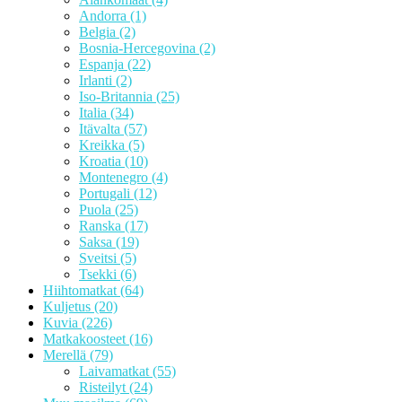
Andorra
(1)
Belgia
(2)
Bosnia-Hercegovina
(2)
Espanja
(22)
Irlanti
(2)
Iso-Britannia
(25)
Italia
(34)
Itävalta
(57)
Kreikka
(5)
Kroatia
(10)
Montenegro
(4)
Portugali
(12)
Puola
(25)
Ranska
(17)
Saksa
(19)
Sveitsi
(5)
Tsekki
(6)
Hiihtomatkat
(64)
Kuljetus
(20)
Kuvia
(226)
Matkakoosteet
(16)
Merellä
(79)
Laivamatkat
(55)
Risteilyt
(24)