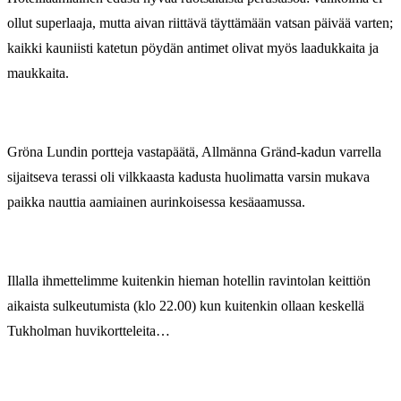
ollut superlaaja, mutta aivan riittävä täyttämään vatsan päivää varten;
kaikki kauniisti katetun pöydän antimet olivat myös laadukkaita ja
maukkaita.
Gröna Lundin portteja vastapäätä, Allmänna Gränd-kadun varrella
sijaitseva terassi oli vilkkaasta kadusta huolimatta varsin mukava
paikka nauttia aamiainen aurinkoisessa kesäaamussa.
Illalla ihmettelimme kuitenkin hieman hotellin ravintolan keittiön
aikaista sulkeutumista (klo 22.00) kun kuitenkin ollaan keskellä
Tukholman huvikortteleita…