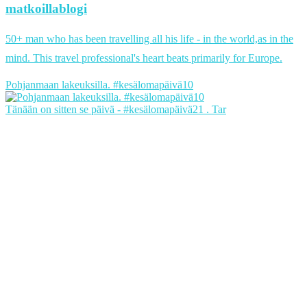
matkoillablogi
50+ man who has been travelling all his life - in the world,as in the
mind. This travel professional's heart beats primarily for Europe.
Pohjanmaan lakeuksilla. #kesälomapäivä10
Tänään on sitten se päivä - #kesälomapäivä21 . Tar