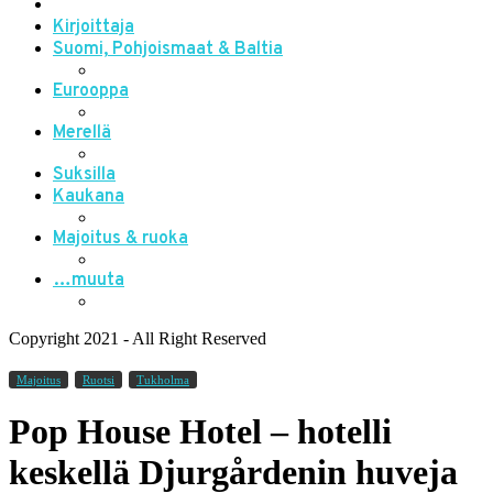
Kirjoittaja
Suomi, Pohjoismaat & Baltia
Eurooppa
Merellä
Suksilla
Kaukana
Majoitus & ruoka
…muuta
Copyright 2021 - All Right Reserved
Majoitus
Ruotsi
Tukholma
Pop House Hotel – hotelli
keskellä Djurgårdenin huveja