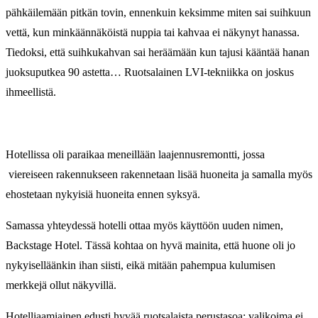
pähkäilemään pitkän tovin, ennenkuin keksimme miten sai suihkuun
vettä, kun minkäännäköistä nuppia tai kahvaa ei näkynyt hanassa.
Tiedoksi, että suihkukahvan sai heräämään kun tajusi kääntää hanan
juoksuputkea 90 astetta… Ruotsalainen LVI-tekniikka on joskus
ihmeellistä.
Hotellissa oli paraikaa meneillään laajennusremontti, jossa
viereiseen rakennukseen rakennetaan lisää huoneita ja samalla myös
ehostetaan nykyisiä huoneita ennen syksyä.
Samassa yhteydessä hotelli ottaa myös käyttöön uuden nimen,
Backstage Hotel. Tässä kohtaa on hyvä mainita, että huone oli jo
nykyiselläänkin ihan siisti, eikä mitään pahempua kulumisen
merkkejä ollut näkyvillä.
Hotelliaamiainen edusti hyvää ruotsalaista perustasoa: valikoima ei