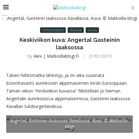
Hiihtomatkat
Itävalta
Kuvia
Keskiviikon kuva: Angertal Gasteinin
laaksossa
by
Alex | Matkoillablogi.fi
21/01/2015
Talven hiihtomatka lähestyy, ja on aika suunnata
(toivottavasti) aurinkoisiin alppimaisemiin Keski-Eurooppaan.
Tämän viikon ”Keskiviikon kuvassa” fiilistellään jo hieman
Angertalin aurinkoisissa alppimaisemissa, Gasteinin laaksossa
Itävallan Salzburgerlandissa.
Angertal, Gasteinin laaksossa Itävallassa. Kuva: © Matkoilla-
blogi