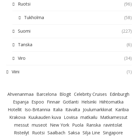
Ruotsi
(96)
Tukholma
(58)
Suomi
(227)
Tanska
(6)
Viro
(34)
Viini
(1)
Ahvenanmaa
Barcelona
Blogit
Celebrity Cruises
Edinburgh
Espanja
Espoo
Finnair
Gotlanti
Helsinki
Hiihtomatka
Hotellit
Iso-Britannia
Italia
Itävalta
Joulumarkkinat
Karibia
Krakova
Kuukauden kuva
Loviisa
matkailu
Matkamessut
messut
museot
New York
Puola
Ranska
ravintolat
Risteilyt
Ruotsi
Saalbach
Saksa
Silja Line
Singapore