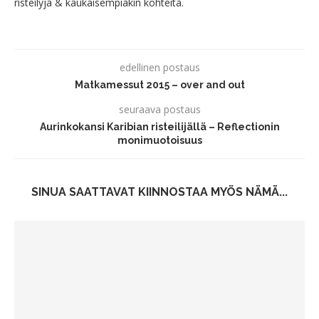
risteilyjä & kaukaisempiakin kohteita.
edellinen postaus
Matkamessut 2015 – over and out
seuraava postaus
Aurinkokansi Karibian risteilijällä – Reflectionin
monimuotoisuus
SINUA SAATTAVAT KIINNOSTAA MYÖS NÄMÄ...