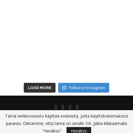
Follow on Instagram
LOAD MORE
Tämä verkkosivusto käyttää evästeitä, jotta käyttökokemuksesi
paranisi. Oletamme, että tämä on sinulle OK. Jatka klikkaamalla
@ 2012-2024 - Matkoillablogi.fi
"Hyväksy".
Hyväksy