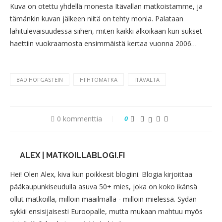
Kuva on otettu yhdellä monesta Itävallan matkoistamme, ja
tämänkin kuvan jälkeen niitä on tehty monia. Palataan
lähitulevaisuudessa siihen, miten kaikki alkoikaan kun sukset
haettiin vuokraamosta ensimmäistä kertaa vuonna 2006…
BAD HOFGASTEIN
HIIHTOMATKA
ITÄVALTA
0 kommenttia
0
ALEX | MATKOILLABLOGI.FI
Hei! Olen Alex, kiva kun poikkesit blogiini. Blogia kirjoittaa
pääkaupunkiseudulla asuva 50+ mies, joka on koko ikänsä
ollut matkoilla, milloin maailmalla - milloin mielessä. Sydän
sykkii ensisijaisesti Euroopalle, mutta mukaan mahtuu myös