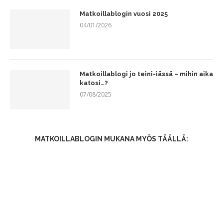
Matkoillablogin vuosi 2025
04/01/2026
Matkoillablogi jo teini-iässä – mihin aika
katosi…?
07/08/2025
MATKOILLABLOGIN MUKANA MYÖS TÄÄLLÄ: