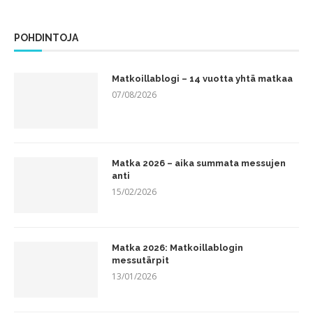
POHDINTOJA
Matkoillablogi – 14 vuotta yhtä matkaa
07/08/2026
Matka 2026 – aika summata messujen
anti
15/02/2026
Matka 2026: Matkoillablogin
messutärpit
13/01/2026