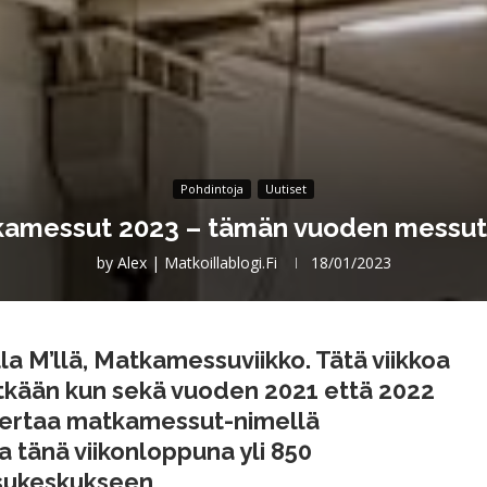
Pohdintoja
Uutiset
amessut 2023 – tämän vuoden messut
by
Alex | Matkoillablogi.fi
18/01/2023
olla M’llä, Matkamessuviikko. Tätä viikkoa
itkään kun sekä vuoden 2021 että 2022
 kertaa matkamessut-nimellä
 tänä viikonloppuna yli 850
ssukeskukseen.