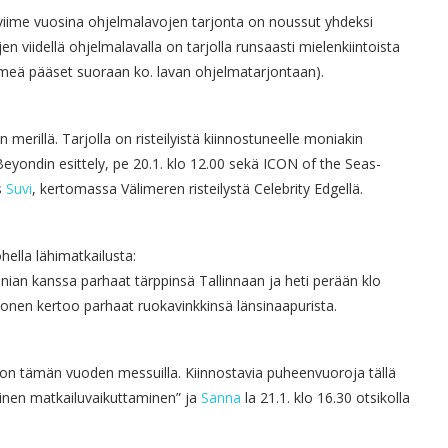
a viime vuosina ohjelmalavojen tarjonta on noussut yhdeksi
 viidellä ohjelmalavalla on tarjolla runsaasti mielenkiintoista
nimeä pääset suoraan ko. lavan ohjelmatarjontaan).
 merillä. Tarjolla on risteilyistä kiinnostuneelle moniakin
y Beyondin esittely, pe 20.1. klo 12.00 sekä ICON of the Seas-
s
Suvi
, kertomassa Välimeren risteilystä Celebrity Edgellä.
ella lähimatkailusta:
onian kanssa parhaat tärppinsä Tallinnaan ja heti perään klo
konen kertoo parhaat ruokavinkkinsä länsinaapurista.
ion tämän vuoden messuilla. Kiinnostavia puheenvuoroja tällä
ullinen matkailuvaikuttaminen” ja
Sanna
la 21.1. klo 16.30 otsikolla