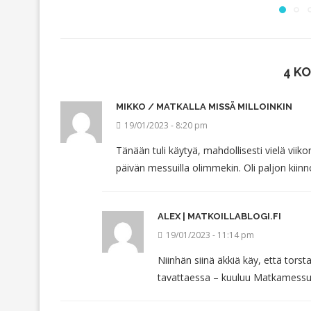
4 K
MIKKO / MATKALLA MISSÄ MILLOINKIN
19/01/2023 - 8:20 pm
Tänään tuli käytyä, mahdollisesti vielä vii
päivän messuilla olimmekin. Oli paljon kiinno
ALEX | MATKOILLABLOGI.FI
19/01/2023 - 11:14 pm
Niinhän siinä äkkiä käy, että torst
tavattaessa – kuuluu Matkamessuje