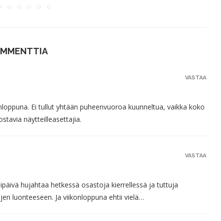
OMMENTTIA
VASTAA
konloppuna. Ei tullut yhtään puheenvuoroa kuunneltua, vaikka koko
stavia näytteilleasettajia.
VASTAA
aipäivä hujahtaa hetkessä osastoja kierrellessä ja tuttuja
n luonteeseen. Ja viikonloppuna ehtii vielä…