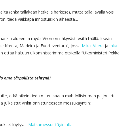
a (enkä tälläkään hetkellä harkitse), mutta tällä lavalla voisi
n; tiedä vaikkapa innostuisikin aiheesta…
nkin alueen ja myös Viron on näkyvästi esillä täällä. Itseäni
lat: Kreeta, Madeira ja Fuerteventura”, jossa
Mika
,
Veera
ja
Inka
an ottaa haltuun ulkoministerimme otsikolla ”Ulkoministeri Pekka
jo oma tärppilista tehtynä?
le, etkä oikein tiedä miten saada mahdollisimman paljon irti
 julkaistut vinkit onnistuneeseen messukäyntiin:
aukset löytyvät
Matkamessut-tägin alta
.