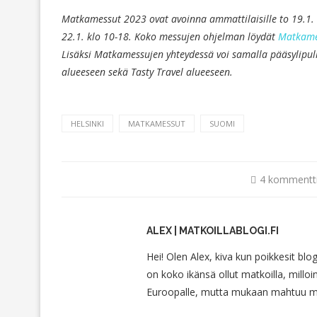
Matkamessut 2023 ovat avoinna ammattilaisille to 19.1. kl
22.1. klo 10-18. Koko messujen ohjelman löydät
Matkames
Lisäksi Matkamessujen yhteydessä voi samalla pääsylipu
alueeseen sekä Tasty Travel alueeseen.
HELSINKI
MATKAMESSUT
SUOMI
4 kommentt
ALEX | MATKOILLABLOGI.FI
Hei! Olen Alex, kiva kun poikkesit blo
on koko ikänsä ollut matkoilla, milloin
Euroopalle, mutta mukaan mahtuu myö