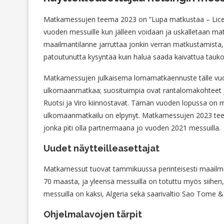
Matkamessujen teema 2023 on ”Lupa matkustaa – Licens
vuoden messuille kun jälleen voidaan ja uskalletaan m
maailmantilanne jarruttaa jonkin verran matkustamista,
patoutunutta kysyntää kuin halua saada kaivattua tauk
Matkamessujen julkaisema lomamatkaennuste tälle vuod
ulkomaanmatkaa; suosituimpia ovat rantalomakohteet j
Ruotsi ja Viro kiinnostavat. Tämän vuoden lopussa on 
ulkomaanmatkailu on elpynyt. Matkamessujen 2023 teem
jonka piti olla partnermaana jo vuoden 2021 messuilla.
Uudet näytteilleasettajat
Matkamessut tuovat tammikuussa perinteisesti maailman
70 maasta, ja yleensä messuilla on totuttu myös siihen
messuilla on kaksi, Algeria sekä saarivaltio Sao Tome & 
Ohjelmalavojen tärpit