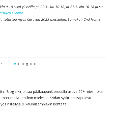
o 9-18 sekä yleisölle pe 20.1. klo 10-18, la 21.1. klo 10-18 ja su
sujen sivuilta.
lla tutustua myös Caravan 2023-messuihin, Lomakoti 2nd Home-
ia
0
giini. Blogia kirjoittaa pääkaupunkiseudulla asuva 50+ mies, joka
 maailmalla - milloin mielessä. Sydän sykkii ensisijaisesti
s risteilyjä & kaukaisempiakin kohteita.