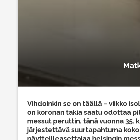
Matk
Vihdoinkin se on täällä – viikko is
on koronan takia saatu odottaa p
messut peruttin. tänä vuonna 35.
järjestettävä suurtapahtuma kokoa
näytteilleasettajaa helsingin me