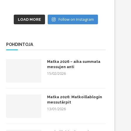
Follow on Instagram
LOAD MORE
POHDINTOJA
Matka 2026 – aika summata
messujen anti
15/02/2026
Matka 2026: Matkoillablogin
messutärpit
13/01/2026