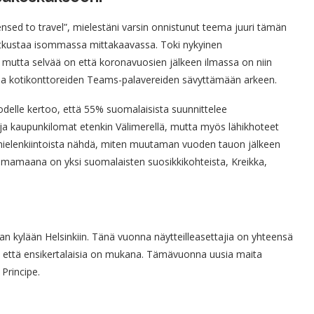
ed to travel”, mielestäni varsin onnistunut teema juuri tämän
atkustaa isommassa mittakaavassa. Toki nykyinen
 mutta selvää on että koronavuosien jälkeen ilmassa on niin
oa kotikonttoreiden Teams-palavereiden sävyttämään arkeen.
elle kertoo, että 55% suomalaisista suunnittelee
a kaupunkilomat etenkin Välimerellä, mutta myös lähikhoteet
mielenkiintoista nähdä, miten muutaman vuoden tauon jälkeen
amaana on yksi suomalaisten suosikkikohteista, Kreikka,
 kylään Helsinkiin. Tänä vuonna näytteilleasettajia on yhteensä
, että ensikertalaisia on mukana. Tämävuonna uusia maita
Principe.