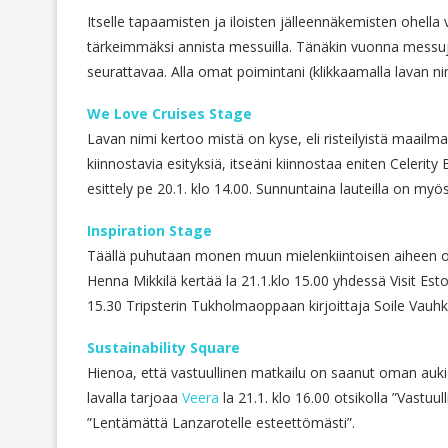
Itselle tapaamisten ja iloisten jälleennäkemisten ohell
tärkeimmäksi annista messuilla. Tänäkin vuonna messujen
seurattavaa. Alla omat poimintani (klikkaamalla lavan 
We Love Cruises Stage
Lavan nimi kertoo mistä on kyse, eli risteilyistä maailman
kiinnostavia esityksiä, itseäni kiinnostaa eniten Celerit
esittely pe 20.1. klo 14.00. Sunnuntaina lauteilla on myö
Inspiration Stage
Täällä puhutaan monen muun mielenkiintoisen aiheen oh
Henna Mikkilä kertää la 21.1.klo 15.00 yhdessä Visit Est
15.30 Tripsterin Tukholmaoppaan kirjoittaja Soile Vauh
Sustainability Square
Hienoa, että vastuullinen matkailu on saanut oman auk
lavalla tarjoaa
Veera
la 21.1. klo 16.00 otsikolla ”Vastu
”Lentämättä Lanzarotelle esteettömästi”.