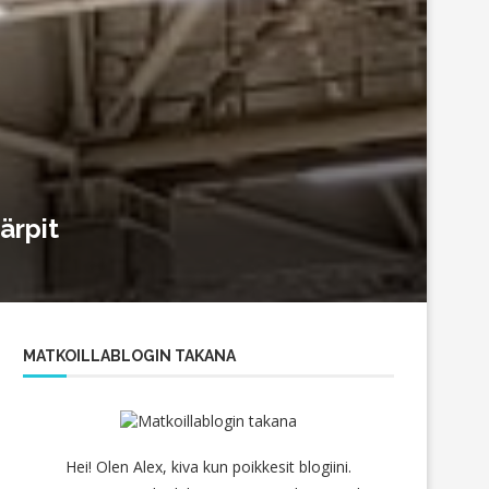
ärpit
MATKOILLABLOGIN TAKANA
Hei! Olen Alex, kiva kun poikkesit blogiini.