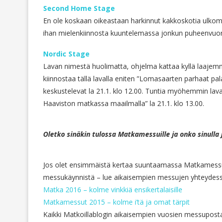
Second Home Stage
En ole koskaan oikeastaan harkinnut kakkoskotia ulkomailt
ihan mielenkiinnosta kuuntelemassa jonkun puheenvuoro
Nordic Stage
Lavan nimestä huolimatta, ohjelma kattaa kyllä laajemma
kiinnostaa tällä lavalla eniten ”Lomasaarten parhaat pa
keskustelevat la 21.1. klo 12.00. Tuntia myöhemmin lav
Haaviston matkassa maailmalla” la 21.1. klo 13.00.
Oletko sinäkin tulossa Matkamessuille ja onko sinulla 
Jos olet ensimmäistä kertaa suuntaamassa Matkamessuil
messukäynnistä – lue aikaisempien messujen yhteydessä
Matka 2016 – kolme vinkkiä ensikertalaisille
Matkamessut 2015 – kolme i’tä ja omat tärpit
Kaikki Matkoillablogin aikaisempien vuosien messupost