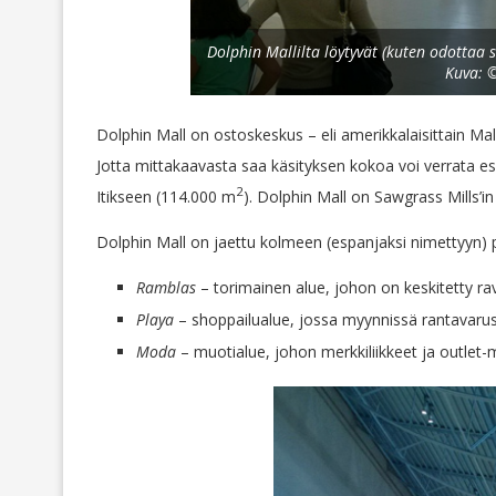
Dolphin Mallilta löytyvät (kuten odottaa s
Kuva: ©
Dolphin Mall on ostoskeskus – eli amerikkalaisittain Ma
Jotta mittakaavasta saa käsityksen kokoa voi verrata 
2
Itikseen (114.000 m
). Dolphin Mall on Sawgrass Mills’i
Dolphin Mall on jaettu kolmeen (espanjaksi nimettyyn)
Ramblas
– torimainen alue, johon on keskitetty ravi
Playa
– shoppailualue, jossa myynnissä rantavarust
Moda
– muotialue, johon merkkiliikkeet ja outlet