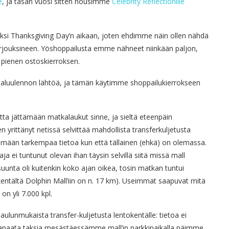
e
, ja tasan vuosi sitten nousimme
Celebrity Reflectionille
iksi Thanksgiving Day’n aikaan, joten ehdimme näin ollen nähdä
jouksineen. Yöshoppailusta emme nähneet niinkään paljon,
 pienen ostoskierroksen.
n paluulennon lähtöä, ja tämän käytimme shoppailukierrokseen
a jättämään matkalaukut sinne, ja sieltä eteenpäin
rittänyt netissä selvittää mahdollista transferkuljetusta
tämään tarkempaa tietoa kun että tällainen (ehkä) on olemassa.
ja ei tuntunut olevan ihan täysin selvillä siitä missä mall
uunta oli kuitenkin koko ajan oikea, tosin matkan tuntui
kentältä Dolphin Mall’iin on n. 17 km). Useimmat saapuvat mitä
 on yli 7.000 kpl.
taulunmukaista transfer-kuljetusta lentokentälle: tietoa ei
la. Vapaata taksia mesästäessämme mall’in parkkipaikalla näimme