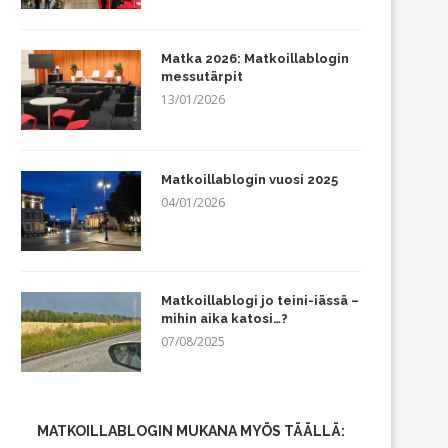
Matka 2026: Matkoillablogin
messutärpit
13/01/2026
Matkoillablogin vuosi 2025
04/01/2026
Matkoillablogi jo teini-iässä –
mihin aika katosi…?
07/08/2025
MATKOILLABLOGIN MUKANA MYÖS TÄÄLLÄ: