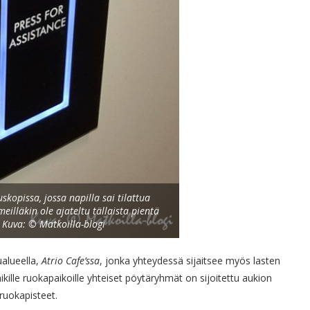
skopissa, jossa napilla sai tilattua
eilläkin ole ajateltu tällaista pientä
? Kuva: © Matkoilla-blogi
alueella,
Atrio Cafe’ssa
, jonka yhteydessä sijaitsee myös lasten
Kaikille ruokapaikoille yhteiset pöytäryhmät on sijoitettu aukion
 ruokapisteet.