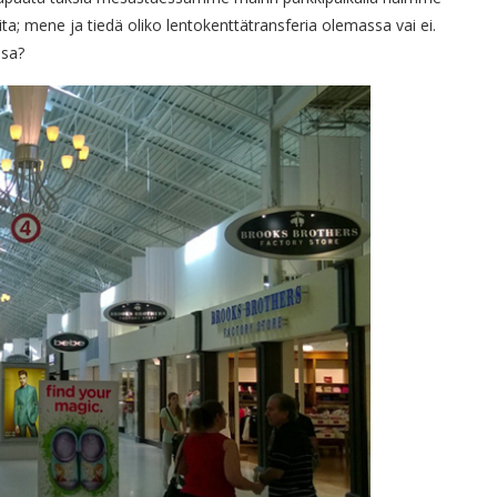
a; mene ja tiedä oliko lentokenttätransferia olemassa vai ei.
ssa?