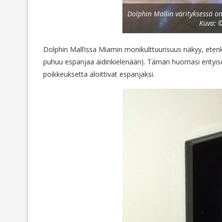
Dolphin Mallin värityksessä o
Kuva: ©
Dolphin Mall’issa Miamin monikulttuurisuus näkyy, eten
puhuu espanjaa äidinkielenään). Tämän huomasi erityise
poikkeuksetta aloittivat espanjaksi.