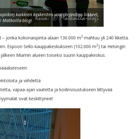
opiikin) kaikkien keskeisten vaatebrändien liikkeet.
 Matkoilla-blogi
2
ll – jonka kokonaispinta-alaan 130.000 m
mahtuu yli 240 liikettä.
2
esim. Espoon Sello-kauppakeskukseen (102.000 m
) tai Helsingin
n jälkeen Miamin alueen toiseksi suurin kauppakeskus.
 pääalueeseen:
ntoloita ja viihdettä
etta, vapaa-ajan vaatetta ja kodinsisustukseen liittyvää
-myymälät ovat keskittyneet