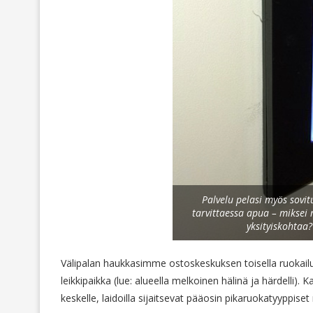
Palvelu pelasi myös sovitu
tarvittaessa apua – miksei m
yksityiskohtaa
Välipalan haukkasimme ostoskeskuksen toisella ruokailu
leikkipaikka (lue: alueella melkoinen hälinä ja härdelli). 
keskelle, laidoilla sijaitsevat pääosin pikaruokatyyppiset