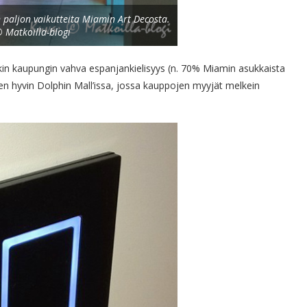
n paljon vaikutteita Miamin Art Decosta.
 Matkoilla-blogi
kin kaupungin vahva espanjankielisyys (n. 70% Miamin asukkaista
n hyvin Dolphin Mall’issa, jossa kauppojen myyjät melkein