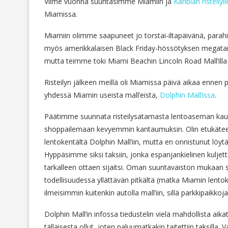
Viime vuonna suuntasimme Miamiin ja
Karibian risteilyll
Miamissa.
Miamiin olimme saapuneet jo torstai-iltapäivänä, parah
myös amerikkalaisen Black Friday-hössötyksen megatar
mutta teimme toki Miami Beachin Lincoln Road Mall’illa
Risteilyn jälkeen meillä oli Miamissa päivä aikaa enne
yhdessä Miamin useista mall’eista,
Dolphin Mall’issa
.
Päätimme suunnata risteilysatamasta lentoaseman kautt
shoppailemaan kevyemmin kantaumuksin. Olin etukäteen y
lentokentältä Dolphin Mall’iin, mutta en onnistunut löy
Hyppäsimme siksi taksiin, jonka espanjankielinen kuljetta
tarkalleen ottaen sijaitsi. Oman suuntavaiston mukaan s
todellisuudessa yllättävän pitkältä (matka Miamin lento
ilmeisimmin kuitenkin autolla mall’iin, sillä parkkipaikkoja
Dolphin Mall’in infossa tiedustelin vielä mahdollista aika
tällaisesta ollut, joten paluumatkakin taitettiin taksil