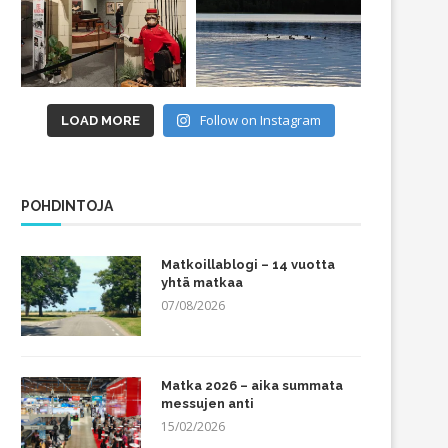
Follow on Instagram
LOAD MORE
POHDINTOJA
Matkoillablogi – 14 vuotta
yhtä matkaa
07/08/2026
Matka 2026 – aika summata
messujen anti
15/02/2026