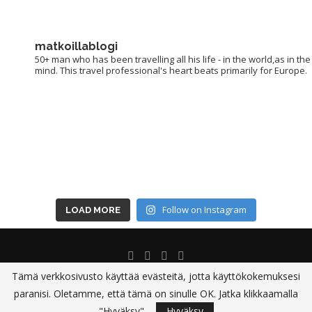
matkoillablogi
50+ man who has been travelling all his life - in the world,as in the
mind. This travel professional's heart beats primarily for Europe.
Follow on Instagram
LOAD MORE
Tämä verkkosivusto käyttää evästeitä, jotta käyttökokemuksesi
paranisi. Oletamme, että tämä on sinulle OK. Jatka klikkaamalla
@ 2012-2024 - Matkoillablogi.fi
"Hyväksy".
Hyväksy