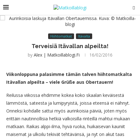
Hiihtomatkat
Itävalta
Terveisiä Itävallan alpeilta!
by
Alex | Matkoillablogi.fi
16/02/2016
Viikonloppuna palasimme tämän talven hiihtomatkalta
Itävallan alpeilta – viele Grüße aus Obertauern!
Reilussa viikossa ehdimme kokea koko skaalan keväisestä
lämmöstä, sateesta ja lumipyryistä, joissa eteensä ei nähnyt.
Onneksi kohdalle sattui myös aurinkoisia päiviä, joten myös
erittäin nautinnollisia hetkiä valkoisilla rinteillä mahtui mukaan
matkaan. Raikas alppi-ilma, hyvä ruoka, huikaisevan kauniit
maisemat ja ulkoilu tekivät tehtävänsä, ja nyt on akut taas