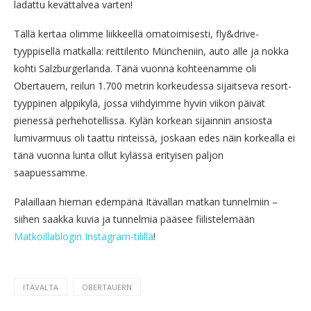
ladattu kevättalvea varten!
Tällä kertaa olimme liikkeellä omatoimisesti, fly&drive-
tyyppisellä matkalla: reittilento Müncheniin, auto alle ja nokka
kohti Salzburgerlanda. Tänä vuonna kohteenamme oli
Obertauern, reilun 1.700 metrin korkeudessa sijaitseva resort-
tyyppinen alppikylä, jossa viihdyimme hyvin viikon päivät
pienessä perhehotellissa. Kylän korkean sijainnin ansiosta
lumivarmuus oli taattu rinteissä, joskaan edes näin korkealla ei
tänä vuonna lunta ollut kylässä erityisen paljon
saapuessamme.
Palaillaan hieman edempänä Itävallan matkan tunnelmiin –
siihen saakka kuvia ja tunnelmia pääsee fiilistelemään
Matkoillablogin Instagram-tilillä
!
ITÄVALTA
OBERTAUERN