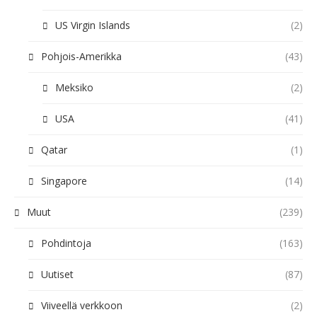
US Virgin Islands
(2)
Pohjois-Amerikka
(43)
Meksiko
(2)
USA
(41)
Qatar
(1)
Singapore
(14)
Muut
(239)
Pohdintoja
(163)
Uutiset
(87)
Viiveellä verkkoon
(2)