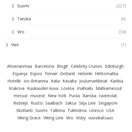
Suomi
(227)
Tanska
(6)
Viro
(34)
Viini
(1)
Ahvenanmaa
Barcelona
Blogit
Celebrity Cruises
Edinburgh
Espanja
Espoo
Finnair
Gotlanti
Helsinki
Hiihtomatka
Hotellit
Iso-Britannia
Italia
Itävalta
Joulumarkkinat
Karibia
Krakova
Kuukauden kuva
Loviisa
matkailu
Matkamessut
messut
museot
New York
Puola
Ranska
ravintolat
Risteilyt
Ruotsi
Saalbach
Saksa
Silja Line
Singapore
Skotlanti
Suomi
Tallinna
Tukholma
Unesco
USA
Viking Grace
Viking Line
Viro
Visby
vuosikatsaus