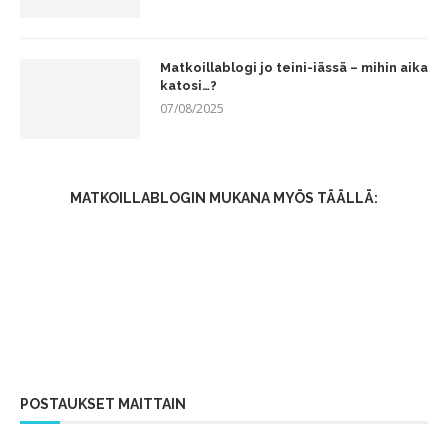
Matkoillablogi jo teini-iässä – mihin aika
katosi…?
07/08/2025
MATKOILLABLOGIN MUKANA MYÖS TÄÄLLÄ:
POSTAUKSET MAITTAIN