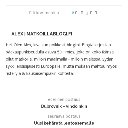
0 kommenttia
0
ALEX | MATKOILLABLOGI.FI
Hei! Olen Alex, kiva kun poikkesit blogiini. Blogia kirjoittaa
pääkaupunkiseudulla asuva 50+ mies, joka on koko ikänsä
ollut matkoilla, milloin maailmalla - milloin mielessä. Sydän
sykkii ensisijaisesti Euroopalle, mutta mukaan mahtuu myös
risteilyjä & kaukaisempiakin kohteita.
edellinen postaus
Dubrovnik – vihdoinkin
seuraava postaus
Uusi kehärata lentoasemalle