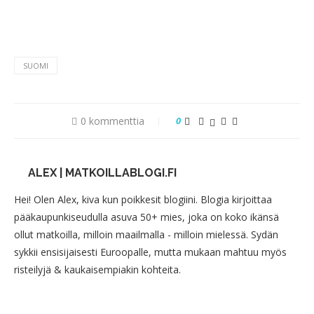
SUOMI
0 kommenttia
0
ALEX | MATKOILLABLOGI.FI
Hei! Olen Alex, kiva kun poikkesit blogiini. Blogia kirjoittaa
pääkaupunkiseudulla asuva 50+ mies, joka on koko ikänsä
ollut matkoilla, milloin maailmalla - milloin mielessä. Sydän
sykkii ensisijaisesti Euroopalle, mutta mukaan mahtuu myös
risteilyjä & kaukaisempiakin kohteita.