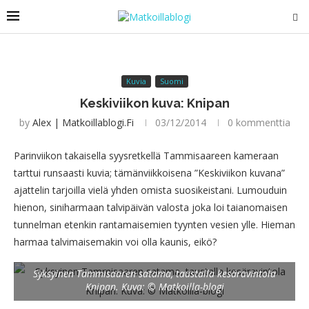
Kuvia
Suomi
Keskiviikon kuva: Knipan
by
Alex | Matkoillablogi.fi
03/12/2014
0 kommenttia
Parinviikon takaisella syysretkellä Tammisaareen kameraan
tarttui runsaasti kuvia; tämänviikkoisena ”Keskiviikon kuvana”
ajattelin tarjoilla vielä yhden omista suosikeistani. Lumouduin
hienon, siniharmaan talvipäivän valosta joka loi taianomaisen
tunnelman etenkin rantamaisemien tyynten vesien ylle. Hieman
harmaa talvimaisemakin voi olla kaunis, eikö?
Syksyinen Tammisaaren satama, taustalla kesäravintola
Knipan. Kuva: © Matkoilla-blogi