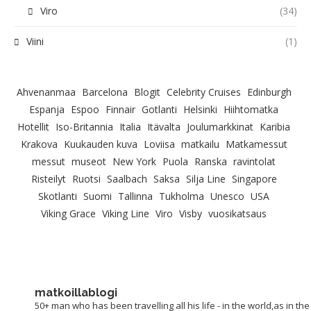
Viro
(34)
Viini
(1)
Ahvenanmaa
Barcelona
Blogit
Celebrity Cruises
Edinburgh
Espanja
Espoo
Finnair
Gotlanti
Helsinki
Hiihtomatka
Hotellit
Iso-Britannia
Italia
Itävalta
Joulumarkkinat
Karibia
Krakova
Kuukauden kuva
Loviisa
matkailu
Matkamessut
messut
museot
New York
Puola
Ranska
ravintolat
Risteilyt
Ruotsi
Saalbach
Saksa
Silja Line
Singapore
Skotlanti
Suomi
Tallinna
Tukholma
Unesco
USA
Viking Grace
Viking Line
Viro
Visby
vuosikatsaus
matkoillablogi
50+ man who has been travelling all his life - in the world,as in the