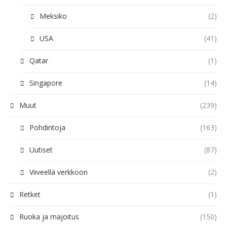
Meksiko
(2)
USA
(41)
Qatar
(1)
Singapore
(14)
Muut
(239)
Pohdintoja
(163)
Uutiset
(87)
Viiveellä verkkoon
(2)
Retket
(1)
Ruoka ja majoitus
(150)