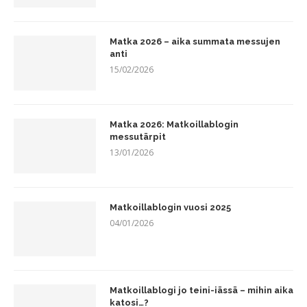
Matka 2026 – aika summata messujen
anti
15/02/2026
Matka 2026: Matkoillablogin
messutärpit
13/01/2026
Matkoillablogin vuosi 2025
04/01/2026
Matkoillablogi jo teini-iässä – mihin aika
katosi…?