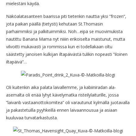
mielestäni käydä.
Näköalatasanteen baarissa piti tietenkin nauttia yksi ”frozen”,
jota paikan päällä (tietysti) kehutaan St.Thomasin
parhaimmiksi ja palkituimmiksi. Noh…eipä se muovimukista
nautittu Banana Mama nyt niiiin erikoiselta maistunut, mutta
vilvoitti mukavasti ja rommissa kun ei todellakaan oltu
säästetty janoisen kulkijan iltapäivästä tulikin nopeasti ”iloinen
iltapäivä”…
Oli kuitenkin aika palata laivallemme, ja kabiiniradan ala-
asemalta oli enää lyhyt kävelymatka risteilylaiturille, jossa
”laivanb vastaanottokomitea” oli varautunut kylmällä juotavalla
ja pakastetuilla pyyhkeillä ennen laivaannousua ja asiaan
kuuluvaa turvatarkastusta.