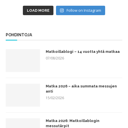
Follow on Instagram
LOAD MORE
POHDINTOJA
Matkoillablogi – 14 vuotta yhtä matkaa
07/08/2026
Matka 2026 – aika summata messujen
anti
15/02/2026
Matka 2026: Matkoillablogin
messutärpit