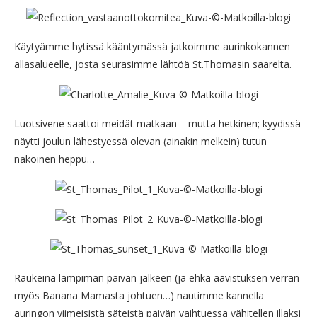
Käytyämme hytissä kääntymässä jatkoimme aurinkokannen
allasalueelle, josta seurasimme lähtöä St.Thomasin saarelta.
Luotsivene saattoi meidät matkaan – mutta hetkinen; kyydissä
näytti joulun lähestyessä olevan (ainakin melkein) tutun
näköinen heppu…
Raukeina lämpimän päivän jälkeen (ja ehkä aavistuksen verran
myös Banana Mamasta johtuen…) nautimme kannella
auringon viimeisistä säteistä päivän vaihtuessa vähitellen illaksi