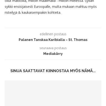
ollut matkoilla, milloin maailmalla - milloin mielessä. Sydän
sykkii ensisijaisesti Euroopalle, mutta mukaan mahtuu myös
risteilyjä & kaukaisempiakin kohteita.
edellinen postaus
Palanen Tanskaa Karibialla – St. Thomas
seuraava postaus
Mediakärry
SINUA SAATTAVAT KIINNOSTAA MYÖS NÄMÄ...