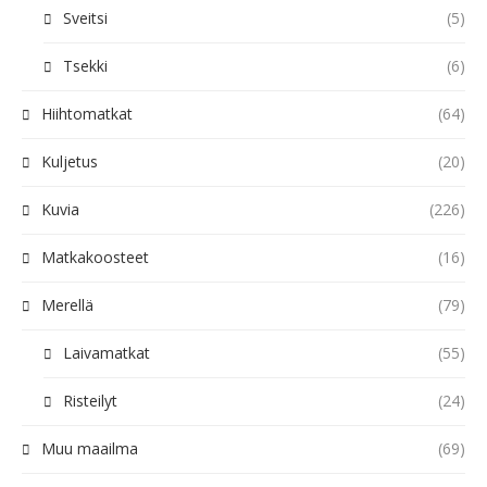
Sveitsi
(5)
Tsekki
(6)
Hiihtomatkat
(64)
Kuljetus
(20)
Kuvia
(226)
Matkakoosteet
(16)
Merellä
(79)
Laivamatkat
(55)
Risteilyt
(24)
Muu maailma
(69)