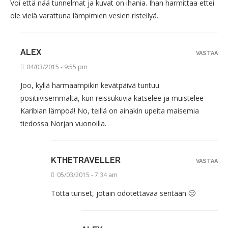
Voi että nää tunnelmat ja kuvat on ihania. Ihan harmittaa ettei
ole vielä varattuna lämpimien vesien risteilyä.
ALEX
VASTAA
04/03/2015 - 9:55 pm
Joo, kyllä harmaampikin kevätpäivä tuntuu
positiivisemmalta, kun reissukuvia katselee ja muistelee
Karibian lämpöä! No, teillä on ainakin upeita maisemia
tiedossa Norjan vuonoilla.
KTHETRAVELLER
VASTAA
05/03/2015 - 7:34 am
Totta turiset, jotain odotettavaa sentään 🙂