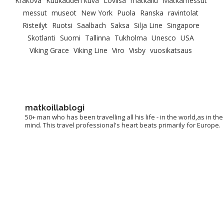
Krakova
Kuukauden kuva
Loviisa
matkailu
Matkamessut
messut
museot
New York
Puola
Ranska
ravintolat
Risteilyt
Ruotsi
Saalbach
Saksa
Silja Line
Singapore
Skotlanti
Suomi
Tallinna
Tukholma
Unesco
USA
Viking Grace
Viking Line
Viro
Visby
vuosikatsaus
matkoillablogi
50+ man who has been travelling all his life - in the world,as in the
mind. This travel professional's heart beats primarily for Europe.