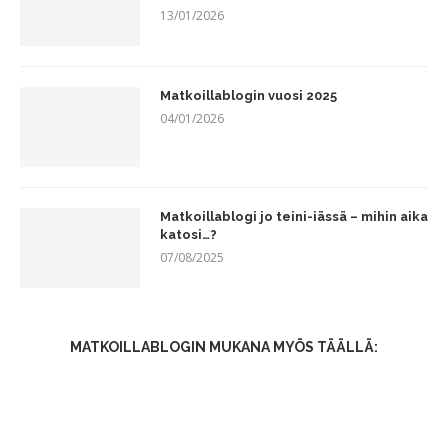
13/01/2026
Matkoillablogin vuosi 2025
04/01/2026
Matkoillablogi jo teini-iässä – mihin aika
katosi…?
07/08/2025
MATKOILLABLOGIN MUKANA MYÖS TÄÄLLÄ: