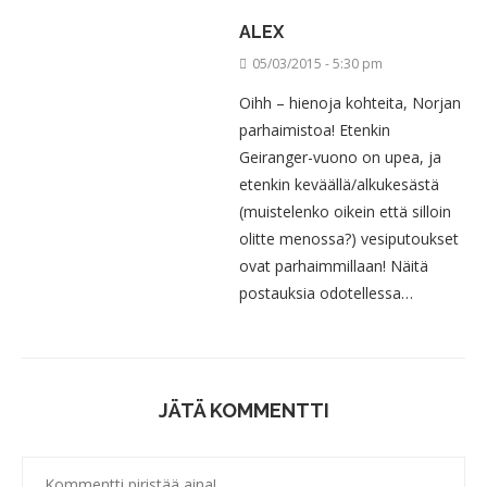
ALEX
05/03/2015 - 5:30 pm
Oihh – hienoja kohteita, Norjan
parhaimistoa! Etenkin
Geiranger-vuono on upea, ja
etenkin keväällä/alkukesästä
(muistelenko oikein että silloin
olitte menossa?) vesiputoukset
ovat parhaimmillaan! Näitä
postauksia odotellessa…
JÄTÄ KOMMENTTI