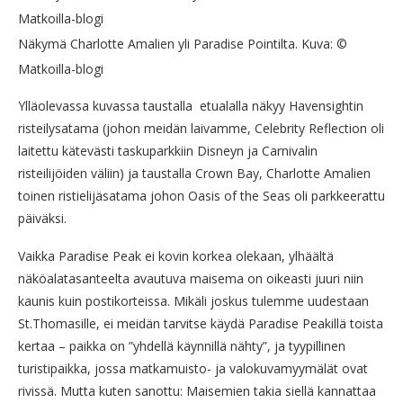
Näkymä Charlotte Amalien yli Paradise Pointilta. Kuva: ©
Matkoilla-blogi
Ylläolevassa kuvassa taustalla etualalla näkyy Havensightin
risteilysatama (johon meidän laivamme, Celebrity Reflection oli
laitettu kätevästi taskuparkkiin Disneyn ja Carnivalin
risteilijöiden väliin) ja taustalla Crown Bay, Charlotte Amalien
toinen ristielijäsatama johon Oasis of the Seas oli parkkeerattu
päiväksi.
Vaikka Paradise Peak ei kovin korkea olekaan, ylhäältä
näköalatasanteelta avautuva maisema on oikeasti juuri niin
kaunis kuin postikorteissa. Mikäli joskus tulemme uudestaan
St.Thomasille, ei meidän tarvitse käydä Paradise Peakillä toista
kertaa – paikka on ”yhdellä käynnillä nähty”, ja tyypillinen
turistipaikka, jossa matkamuisto- ja valokuvamyymälät ovat
rivissä. Mutta kuten sanottu: Maisemien takia siellä kannattaa