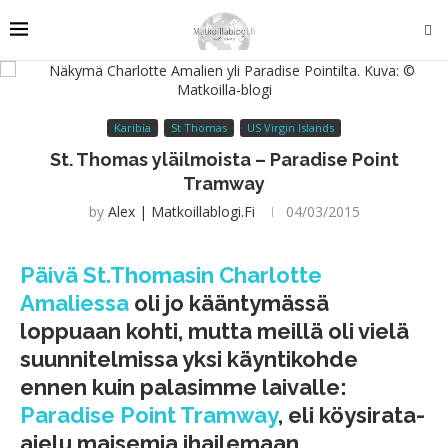
Karibia
St Thomas
US Virgin Islands
St. Thomas yläilmoista – Paradise Point
Tramway
by
Alex | Matkoillablogi.fi
04/03/2015
Päivä St.Thomasin Charlotte
Amaliessa
oli jo kääntymässä
loppuaan kohti, mutta meillä oli vielä
suunnitelmissa yksi käyntikohde
ennen kuin palasimme laivalle:
Paradise Point Tramway
, eli köysirata-
ajelu maisemia ihailemaan.