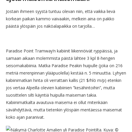
Jostain ihmeen syystä tuntuu olevan niin, että vaikka lievä
korkean paikan kammo vaivaakin, melkein aina on pakko
päästä ylöspäin jos näköalapaikka on tarjolla…
Paradise Point Tramway’n kabiinit liikennöivät ryppäissä, ja
samaan aikaan molemmista päistä lähtee 3 kpl 8-hengen
seisomakabiinia. Matka Paradise Peakin huipulle (joka on 216
metriä merenpinnan ylääpuolella) kestää n. 5 minuuttia. Lyhyen
kabiinimatkan hinta oli verrattain kallis (21 $/hlö m/p) etenkin
jos vertaa Alpeilla olevien kabiinien ”kesähintoihin”, mutta
suosittelen silti käyntiä huipulla maiseman takia.
Kabiinimatkalta avautuva maisema ei ollut mitenkään
sävähdyttävä, mutta tietenkin ylöspäin mentäessa maisemat
koko ajan paranivat.