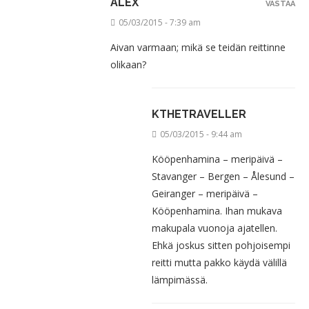
ALEX
VASTAA
05/03/2015 - 7:39 am
Aivan varmaan; mikä se teidän reittinne
olikaan?
KTHETRAVELLER
05/03/2015 - 9:44 am
Kööpenhamina – meripäivä –
Stavanger – Bergen – Ålesund –
Geiranger – meripäivä –
Kööpenhamina. Ihan mukava
makupala vuonoja ajatellen.
Ehkä joskus sitten pohjoisempi
reitti mutta pakko käydä välillä
lämpimässä.