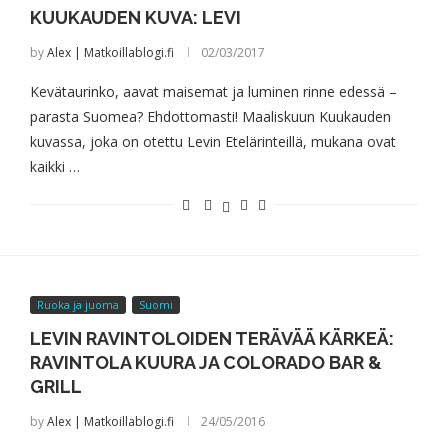
KUUKAUDEN KUVA: LEVI
by
Alex | Matkoillablogi.fi
02/03/2017
Kevätaurinko, aavat maisemat ja luminen rinne edessä –
parasta Suomea? Ehdottomasti! Maaliskuun Kuukauden
kuvassa, joka on otettu Levin Etelärinteillä, mukana ovat
kaikki …
Ruoka ja juoma
Suomi
LEVIN RAVINTOLOIDEN TERÄVÄÄ KÄRKEÄ:
RAVINTOLA KUURA JA COLORADO BAR &
GRILL
by
Alex | Matkoillablogi.fi
24/05/2016