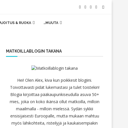
AJOITUS & RUOKA
…MUUTA
MATKOILLABLOGIN TAKANA
Hei! Olen Alex, kiva kun poikkesit blogiini.
Toivottavasti pidät lukemastasi ja tulet toistekin!
Blogia kirjoittaa pääkaupunkiseudulla asuva 50+
mies, joka on koko ikänsä ollut matkoilla, milloin
maailmalla - milloin mielessä. Sydän sykkii
ensisijaisesti Euroopalle, mutta mukaan mahtuu
myös lähikohteita, risteilyjä ja kaukaisempiakin