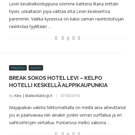
Levin kevätviikonloppuna söimme kahtena iltana erittäin
hyvin, uskaltaisin jopa väittää että Levin keskivertoa
paremmin. Vaikka kyseessä on kaksi saman ravintoloitsijan
ravintolaa tyyliltään …
Majoitus
Suomi
BREAK SOKOS HOTEL LEVI – KELPO
HOTELLI KESKELLÄ ALPPIKAUPUNKIA
by
Alex | Matkoillablogi.fi
07/05/2016
Majapaikan valinta hiihtomatkalla on meillä aina aiheuttanut
jos ei päänvaivaa niin ainakin jonkin verran surffailua ja eri
vaihtoehtojen vertailua. Puntarissa melko vakiona …