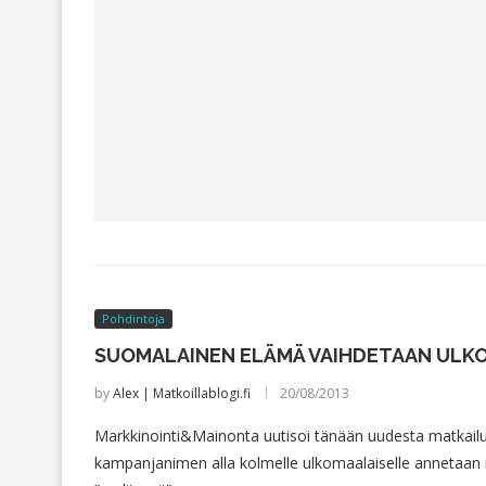
Pohdintoja
SUOMALAINEN ELÄMÄ VAIHDETAAN ULK
by
Alex | Matkoillablogi.fi
20/08/2013
Markkinointi&Mainonta uutisoi tänään uudesta matkailu
kampanjanimen alla kolmelle ulkomaalaiselle annetaan ma