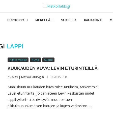
EUROOPPA
MERELLÄ
SUKSILLA
KAUKANA
M
GI
LAPPI
Hiihtomatkat
Kuvia
Suomi
KUUKAUDEN KUVA: LEVIN ETURINTEILLÄ
by
Alex | Matkoillablogi.fi
05/03/2018
Maaliskuun Kuukauden kuva tulee Kittilästä, tarkemmin
Levin eturinteiltä, joiden eteen Levin keskustan uudet
alppityyliset talot rivittyvät muodostaen
pikkukaupunkimaisen katujen ja kujien verkoston. …