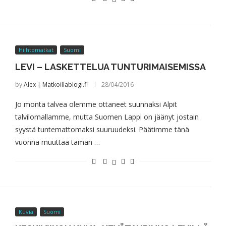
Hiihtomatkat
Suomi
LEVI – LASKETTELUA TUNTURIMAISEMISSA
by
Alex | Matkoillablogi.fi
28/04/2016
Jo monta talvea olemme ottaneet suunnaksi Alpit
talvilomallamme, mutta Suomen Lappi on jäänyt jostain
syystä tuntemattomaksi suuruudeksi. Päätimme tänä
vuonna muuttaa tämän …
Kuvia
Suomi