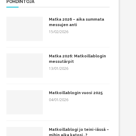
POHDINTOJA
Matka 2026 – aika summata
messujen anti
15/02/2026
Matka 2026: Matkoillablogin
messutärpit
13/01/2026
Matkoillablogin vuosi 2025
04/01/2026
Matkoillablogi jo teini-iässä –
mihin aika katosi…?