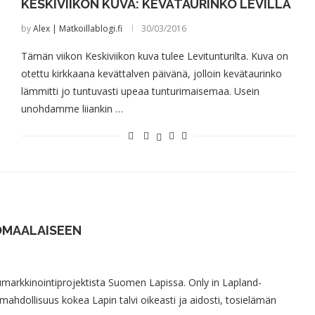
KESKIVIIKON KUVA: KEVÄTAURINKO LEVILLÄ
by
Alex | Matkoillablogi.fi
30/03/2016
Tämän viikon Keskiviikon kuva tulee Levitunturilta. Kuva on
otettu kirkkaana kevättalven päivänä, jolloin kevätaurinko
lämmitti jo tuntuvasti upeaa tunturimaisemaa. Usein
unohdamme liiankin …
OMAALAISEEN
markkinointiprojektista Suomen Lapissa. Only in Lapland-
hdollisuus kokea Lapin talvi oikeasti ja aidosti, tosielämän