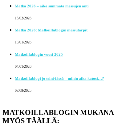
Matka 2026 – aika summata messujen anti
15/02/2026
Matka 2026: Matkoillablogin messutärpit
13/01/2026
Matkoillablogin vuosi 2025
04/01/2026
Matkoillablogi jo teini-iässä – mihin aika katosi…?
07/08/2025
MATKOILLABLOGIN MUKANA
MYÖS TÄÄLLÄ: