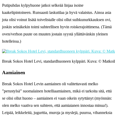
Putipuhdas kylpyhuone jatkoi selkeää linjaa isoine
kaakelipintoineen. Runsaasti laskutilaa ja hyvä valaistus. Ainoa asia
jota olisi voinut lisätä toivelistalle olisi ollut suihkunurkkauksen ovi,
joskin seinäkekin toimi suhteellisen hyvin roiskerajoittimena. (Tämä
oven/verhon puute on muuten jostain syystä yllättävänkin yleinen
hotelleissa.)
Break Sokos Hotel Levi, standardhuoneen kylppäri. Kuva: © Matkoil
Aamiainen
Break Sokos Hotel Levin aamiainen oli valitettavasti melko
”perustylsä” suomalainen hotelliaamiainen, mikä ei tarkoita sitä, että
se olisi ollut huono – aamiainen ei vaan oikein sytyttänyt (myönnän:
olen melko vaativa sen suhteen, että aamiaianen innostaa minua!).
Leipää, leikkeleitä, jugurttia, muroja ja myslejä, puuroa, vihanneksia