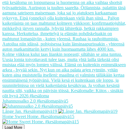
Juhannussalko 2.0 #kesälomapäivä5
Långe Jan. #kesälomapäivä19
Home Sweet Home. #kesälomapäivä15
Load More