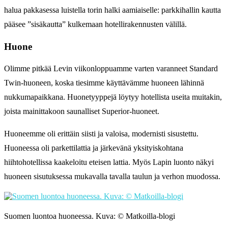
halua pakkasessa luistella torin halki aamiaiselle: parkkihallin kautta
pääsee ”sisäkautta” kulkemaan hotellirakennusten välillä.
Huone
Olimme pitkää Levin viikonloppuamme varten varanneet Standard
Twin-huoneen, koska tiesimme käyttävämme huoneen lähinnä
nukkumapaikkana. Huonetyyppejä löytyy hotellista useita muitakin,
joista mainittakoon saunalliset Superior-huoneet.
Huoneemme oli erittäin siisti ja valoisa, modernisti sisustettu.
Huoneessa oli parkettilattia ja järkevänä yksityiskohtana
hiihtohotellissa kaakeloitu eteisen lattia. Myös Lapin luonto näkyi
huoneen sisutuksessa mukavalla tavalla taulun ja verhon muodossa.
Suomen luontoa huoneessa. Kuva: © Matkoilla-blogi