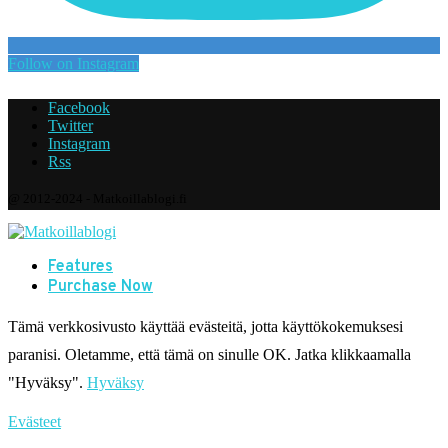
Follow on Instagram
Facebook
Twitter
Instagram
Rss
@ 2012-2024 - Matkoillablogi.fi
Features
Purchase Now
Tämä verkkosivusto käyttää evästeitä, jotta käyttökokemuksesi
paranisi. Oletamme, että tämä on sinulle OK. Jatka klikkaamalla
"Hyväksy".
Hyväksy
Evästeet