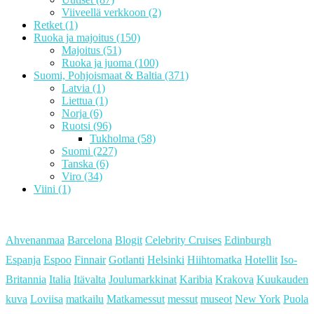
Viiveellä verkkoon
(2)
Retket
(1)
Ruoka ja majoitus
(150)
Majoitus
(51)
Ruoka ja juoma
(100)
Suomi, Pohjoismaat & Baltia
(371)
Latvia
(1)
Liettua
(1)
Norja
(6)
Ruotsi
(96)
Tukholma
(58)
Suomi
(227)
Tanska
(6)
Viro
(34)
Viini
(1)
Ahvenanmaa
Barcelona
Blogit
Celebrity Cruises
Edinburgh
Espanja
Espoo
Finnair
Gotlanti
Helsinki
Hiihtomatka
Hotellit
Iso-
Britannia
Italia
Itävalta
Joulumarkkinat
Karibia
Krakova
Kuukauden
kuva
Loviisa
matkailu
Matkamessut
messut
museot
New York
Puola