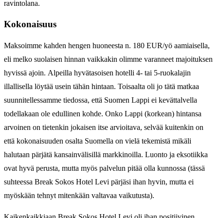
ravintolana.
Kokonaisuus
Maksoimme kahden hengen huoneesta n. 180 EUR/yö aamiaisella,
eli melko suolaisen hinnan vaikkakin olimme varanneet majoituksen
hyvissä ajoin. Alpeilla hyvätasoisen hotelli 4- tai 5-ruokalajin
illallisella löytää usein tähän hintaan. Toisaalta oli jo tätä matkaa
suunnitellessamme tiedossa, että Suomen Lappi ei kevättalvella
todellakaan ole edullinen kohde. Onko Lappi (korkean) hintansa
arvoinen on tietenkin jokaisen itse arvioitava, selvää kuitenkin on
että kokonaisuuden osalta Suomella on vielä tekemistä mikäli
halutaan pärjätä kansainvälisillä markkinoilla. Luonto ja eksotiikka
ovat hyvä perusta, mutta myös palvelun pitää olla kunnossa (tässä
suhteessa Break Sokos Hotel Levi pärjäsi ihan hyvin, mutta ei
myöskään tehnyt mitenkään valtavaa vaikutusta).
Kaikenkaikkiaan Break Sokos Hotel Levi oli ihan positiivinen