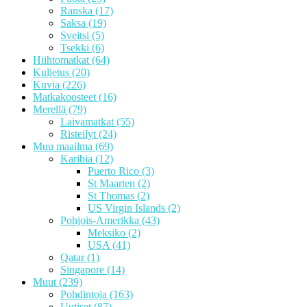
Ranska
(17)
Saksa
(19)
Sveitsi
(5)
Tsekki
(6)
Hiihtomatkat
(64)
Kuljetus
(20)
Kuvia
(226)
Matkakoosteet
(16)
Merellä
(79)
Laivamatkat
(55)
Risteilyt
(24)
Muu maailma
(69)
Karibia
(12)
Puerto Rico
(3)
St Maarten
(2)
St Thomas
(2)
US Virgin Islands
(2)
Pohjois-Amerikka
(43)
Meksiko
(2)
USA
(41)
Qatar
(1)
Singapore
(14)
Muut
(239)
Pohdintoja
(163)
Uutiset
(87)