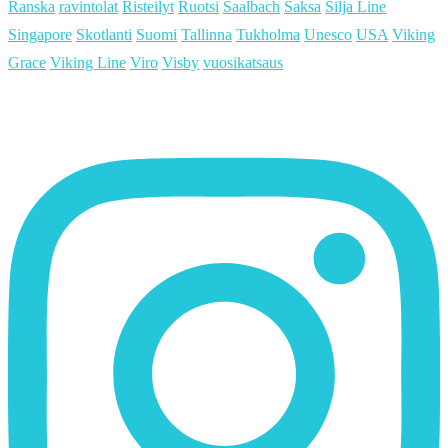
Ranska
ravintolat
Risteilyt
Ruotsi
Saalbach
Saksa
Silja Line
Singapore
Skotlanti
Suomi
Tallinna
Tukholma
Unesco
USA
Viking
Grace
Viking Line
Viro
Visby
vuosikatsaus