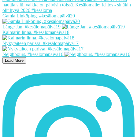
Gamla Linköping. #kesälomapäivä20
Långe Jan. #kesälomapäivä19
Kalmarin linna. #kesälomapäivä18
Nykytaiteen parissa. #kesälomapäivä17
Neighbours. #kesälomapäivä16
Load More