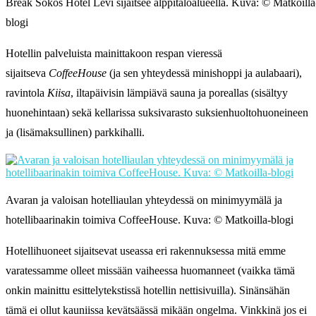
Break Sokos Hotel Levi sijaitsee alppitaloalueella. Kuva: © Matkoilla
blogi
Hotellin palveluista mainittakoon respan vieressä
sijaitseva
CoffeeHouse
(ja sen yhteydessä minishoppi ja aulabaari),
ravintola
Kiisa
, iltapäivisin lämpiävä sauna ja poreallas (sisältyy
huonehintaan) sekä kellarissa suksivarasto suksienhuoltohuoneineen
ja (lisämaksullinen) parkkihalli.
Avaran ja valoisan hotelliaulan yhteydessä on minimyymälä ja
hotellibaarinakin toimiva CoffeeHouse. Kuva: © Matkoilla-blogi
Hotellihuoneet sijaitsevat useassa eri rakennuksessa mitä emme
varatessamme olleet missään vaiheessa huomanneet (vaikka tämä
onkin mainittu esittelytekstissä hotellin nettisivuilla). Sinänsähän
tämä ei ollut kauniissa kevätsäässä mikään ongelma. Vinkkinä jos ei