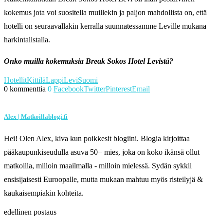
kokemus jota voi suositella muillekin ja paljon mahdollista on, että
hotelli on seuraavallakin kerralla suunnatessamme Leville mukana
harkintalistalla.
Onko muilla kokemuksia Break Sokos Hotel Levistä?
Hotellit
Kittilä
Lappi
Levi
Suomi
0 kommenttia
0
Facebook
Twitter
Pinterest
Email
Alex | Matkoillablogi.fi
Hei! Olen Alex, kiva kun poikkesit blogiini. Blogia kirjoittaa
pääkaupunkiseudulla asuva 50+ mies, joka on koko ikänsä ollut
matkoilla, milloin maailmalla - milloin mielessä. Sydän sykkii
ensisijaisesti Euroopalle, mutta mukaan mahtuu myös risteilyjä &
kaukaisempiakin kohteita.
edellinen postaus