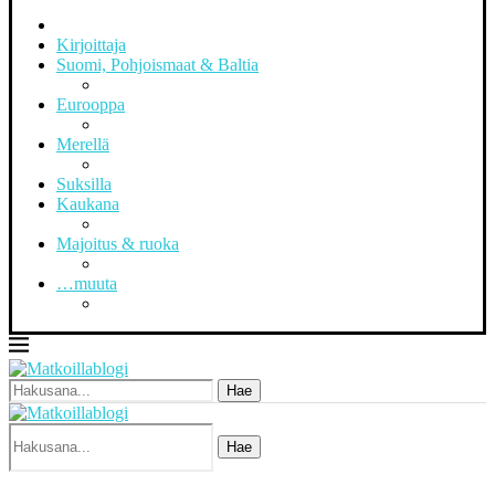
Kirjoittaja
Suomi, Pohjoismaat & Baltia
Eurooppa
Merellä
Suksilla
Kaukana
Majoitus & ruoka
…muuta
Hae
Hae