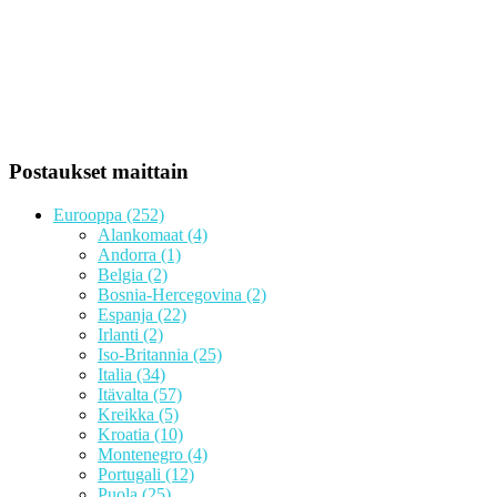
Postaukset maittain
Eurooppa
(252)
Alankomaat
(4)
Andorra
(1)
Belgia
(2)
Bosnia-Hercegovina
(2)
Espanja
(22)
Irlanti
(2)
Iso-Britannia
(25)
Italia
(34)
Itävalta
(57)
Kreikka
(5)
Kroatia
(10)
Montenegro
(4)
Portugali
(12)
Puola
(25)