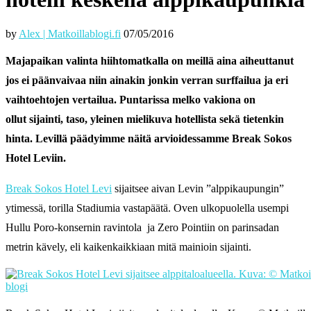
by
Alex | Matkoillablogi.fi
07/05/2016
Majapaikan valinta hiihtomatkalla on meillä aina aiheuttanut
jos ei päänvaivaa niin ainakin jonkin verran surffailua ja eri
vaihtoehtojen vertailua. Puntarissa melko vakiona on
ollut sijainti, taso, yleinen mielikuva hotellista sekä tietenkin
hinta. Levillä päädyimme näitä arvioidessamme Break Sokos
Hotel Leviin.
Break Sokos Hotel Levi
sijaitsee aivan Levin ”alppikaupungin”
ytimessä, torilla Stadiumia vastapäätä. Oven ulkopuolella usempi
Hullu Poro-konsernin ravintola ja Zero Pointiin on parinsadan
metrin kävely, eli kaikenkaikkiaan mitä mainioin sijainti.