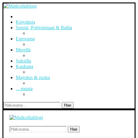
Kirjoittaja
Suomi, Pohjoismaat & Baltia
Eurooppa
Merellä
Suksilla
Kaukana
Majoitus & ruoka
…muuta
Hae
Hae