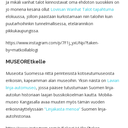
Ja mikäli vanhat talot kiinnostavat oma ehdoton suosikkini on
jo monena kesänä ollut
Loviisan Wanhat Talot-tapahtuma
elokuussa, jolloin päästään kurkistamaan niin taloihin kuin
puutarhoihinkin tunnelmallisessa, etelärannikon
pikkukaupungissa.
https://www.instagram.com/p/7F1j_yxUNp/?taken-
by=matkoillablogi
MUSEOREtkelle
Museoita Suomessa riittä perinteisistä kotiseutumuseoista
erikoisiin, kapeamman alan museoihin. Yksin näistä on
Lavian
linja-automuseo
, jossa pääsee tutustumaan Suomen linja-
autoilun historiaan laajan bussikokoelman kautta. Mobilia-
museo Kangasalla avaa muuten myös tämän vuoden
erikoisnäyttelyssään
”Linjakasta menoa”
Suomen linja-
autohistoriaa.