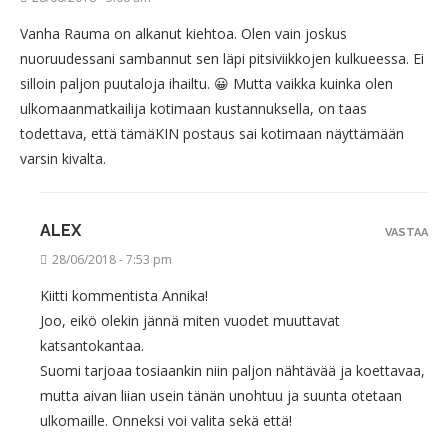
Vanha Rauma on alkanut kiehtoa. Olen vain joskus
nuoruudessani sambannut sen läpi pitsiviikkojen kulkueessa. Ei
silloin paljon puutaloja ihailtu. 😀 Mutta vaikka kuinka olen
ulkomaanmatkailija kotimaan kustannuksella, on taas
todettava, että tämäKIN postaus sai kotimaan näyttämään
varsin kivalta.
ALEX
VASTAA
28/06/2018 - 7:53 pm
Kiitti kommentista Annika!
Joo, eikö olekin jännä miten vuodet muuttavat
katsantokantaa.
Suomi tarjoaa tosiaankin niin paljon nähtävää ja koettavaa,
mutta aivan liian usein tänän unohtuu ja suunta otetaan
ulkomaille. Onneksi voi valita sekä että!