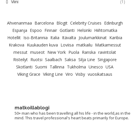
Viini
(1)
Ahvenanmaa
Barcelona
Blogit
Celebrity Cruises
Edinburgh
Espanja
Espoo
Finnair
Gotlanti
Helsinki
Hiihtomatka
Hotellit
Iso-Britannia
Italia
Itävalta
Joulumarkkinat
Karibia
Krakova
Kuukauden kuva
Loviisa
matkailu
Matkamessut
messut
museot
New York
Puola
Ranska
ravintolat
Risteilyt
Ruotsi
Saalbach
Saksa
Silja Line
Singapore
Skotlanti
Suomi
Tallinna
Tukholma
Unesco
USA
Viking Grace
Viking Line
Viro
Visby
vuosikatsaus
matkoillablogi
50+ man who has been travelling all his life - in the world,as in the
mind. This travel professional's heart beats primarily for Europe.