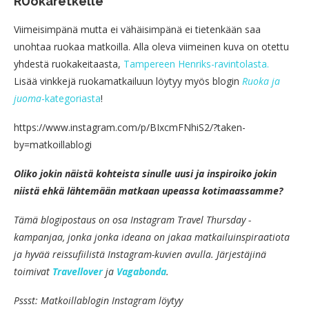
RUokaretkelle
Viimeisimpänä mutta ei vähäisimpänä ei tietenkään saa
unohtaa ruokaa matkoilla. Alla oleva viimeinen kuva on otettu
yhdestä ruokakeitaasta,
Tampereen Henriks-ravintolasta.
Lisää vinkkejä ruokamatkailuun löytyy myös blogin
Ruoka ja
juoma
-kategoriasta
!
https://www.instagram.com/p/BIxcmFNhiS2/?taken-
by=matkoillablogi
Oliko jokin näistä kohteista sinulle uusi ja inspiroiko jokin
niistä ehkä lähtemään matkaan upeassa kotimaassamme?
Tämä blogipostaus on osa Instagram Travel Thursday -
kampanjaa, jonka jonka ideana on jakaa matkailuinspiraatiota
ja hyvää reissufiilistä Instagram-kuvien avulla. Järjestäjinä
toimivat
Travellover
ja
Vagabonda
.
Pssst: Matkoillablogin Instagram löytyy