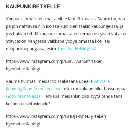
KAUPUNKIRETKELLE
Kaupunkilomalle ei aina tarvitse lähteä kauas – Suomi tarjoaa
paljon nähtävää niin isoissa kuin pienissäkin kaupungeissa. Ja
jos haluaa tehdä kaupunkilomastaan hieman erityisen voi aina
Staycation-hengessä vaikkapa yöpyä omassa koti- tai
naapurikaupungissa, esim.
turistina Helsingissä
.
https://www.instagram.com/p/Bi9LTAan6if/?taken-
by=matkoillablogi
Rauma hurmasi meidät toissakesänä upealla
vanhalla
kaupungillaan ja museoillaan
, eikä ruokakaan ollut hassumpaa
Goto-ravintolassa
– ehkäpä meidänkin olisi syytä tehdä tänä
kesänä uusintavierailu?
https://www.instagram.com/p/BHUj1RvhNZj/?taken-
by=matkoillablogi