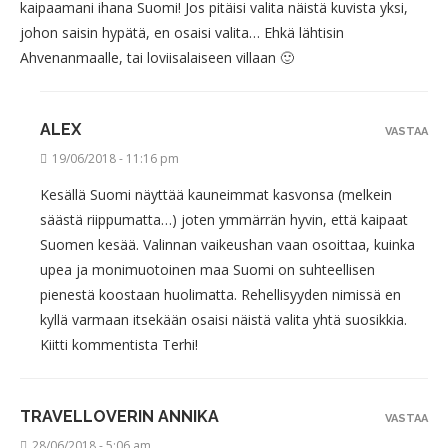
kaipaamani ihana Suomi! Jos pitäisi valita näistä kuvista yksi,
johon saisin hypätä, en osaisi valita… Ehkä lähtisin
Ahvenanmaalle, tai loviisalaiseen villaan 🙂
ALEX
VASTAA
19/06/2018 - 11:16 pm
Kesällä Suomi näyttää kauneimmat kasvonsa (melkein
säästä riippumatta…) joten ymmärrän hyvin, että kaipaat
Suomen kesää. Valinnan vaikeushan vaan osoittaa, kuinka
upea ja monimuotoinen maa Suomi on suhteellisen
pienestä koostaan huolimatta. Rehellisyyden nimissä en
kyllä varmaan itsekään osaisi näistä valita yhtä suosikkia.
Kiitti kommentista Terhi!
TRAVELLOVERIN ANNIKA
VASTAA
28/06/2018 - 5:06 am