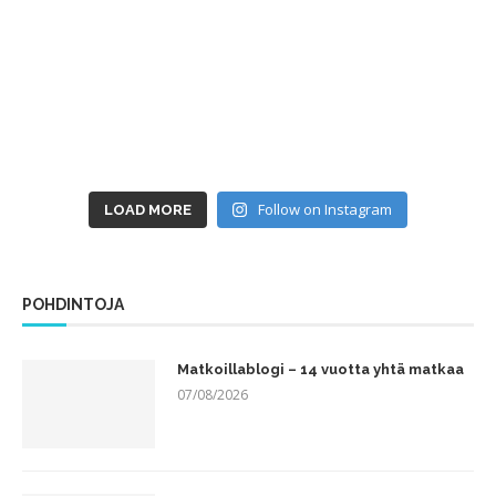
Follow on Instagram
LOAD MORE
POHDINTOJA
Matkoillablogi – 14 vuotta yhtä matkaa
07/08/2026