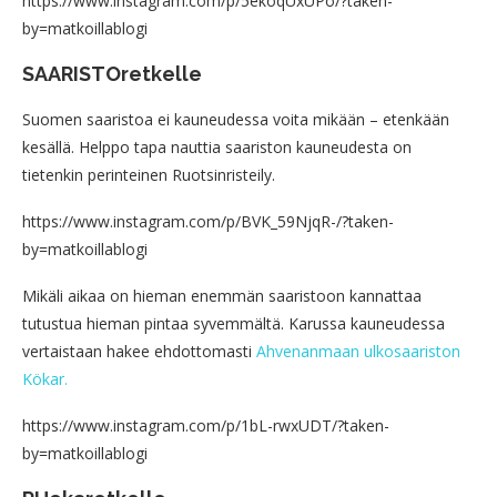
https://www.instagram.com/p/5ekoqUxUPo/?taken-
by=matkoillablogi
SAARISTOretkelle
Suomen saaristoa ei kauneudessa voita mikään – etenkään
kesällä. Helppo tapa nauttia saariston kauneudesta on
tietenkin perinteinen Ruotsinristeily.
https://www.instagram.com/p/BVK_59NjqR-/?taken-
by=matkoillablogi
Mikäli aikaa on hieman enemmän saaristoon kannattaa
tutustua hieman pintaa syvemmältä. Karussa kauneudessa
vertaistaan hakee ehdottomasti
Ahvenanmaan ulkosaariston
Kökar.
https://www.instagram.com/p/1bL-rwxUDT/?taken-
by=matkoillablogi