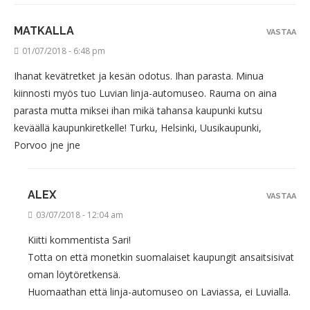
MATKALLA
VASTAA
01/07/2018 - 6:48 pm
Ihanat kevätretket ja kesän odotus. Ihan parasta. Minua
kiinnosti myös tuo Luvian linja-automuseo. Rauma on aina
parasta mutta miksei ihan mikä tahansa kaupunki kutsu
keväällä kaupunkiretkelle! Turku, Helsinki, Uusikaupunki,
Porvoo jne jne
ALEX
VASTAA
03/07/2018 - 12:04 am
Kiitti kommentista Sari!
Totta on että monetkin suomalaiset kaupungit ansaitsisivat
oman löytöretkensä.
Huomaathan että linja-automuseo on Laviassa, ei Luvialla.