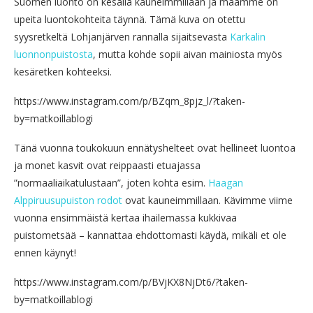
Suomen luonto on kesällä kauneimmillaan ja maamme on
upeita luontokohteita täynnä. Tämä kuva on otettu
syysretkeltä Lohjanjärven rannalla sijaitsevasta
Karkalin
luonnonpuistosta
, mutta kohde sopii aivan mainiosta myös
kesäretken kohteeksi.
https://www.instagram.com/p/BZqm_8pjz_l/?taken-
by=matkoillablogi
Tänä vuonna toukokuun ennätyshelteet ovat hellineet luontoa
ja monet kasvit ovat reippaasti etuajassa
”normaaliaikatulustaan”, joten kohta esim.
Haagan
Alppiruusupuiston rodot
ovat kauneimmillaan. Kävimme viime
vuonna ensimmäistä kertaa ihailemassa kukkivaa
puistometsää – kannattaa ehdottomasti käydä, mikäli et ole
ennen käynyt!
https://www.instagram.com/p/BVjKX8NjDt6/?taken-
by=matkoillablogi