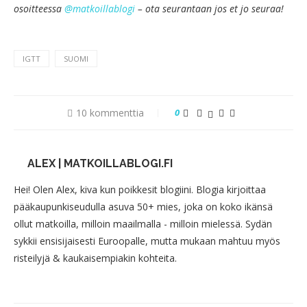
osoitteessa
@matkoillablogi
– ota seurantaan jos et jo seuraa!
IGTT
SUOMI
10 kommenttia
0
ALEX | MATKOILLABLOGI.FI
Hei! Olen Alex, kiva kun poikkesit blogiini. Blogia kirjoittaa
pääkaupunkiseudulla asuva 50+ mies, joka on koko ikänsä
ollut matkoilla, milloin maailmalla - milloin mielessä. Sydän
sykkii ensisijaisesti Euroopalle, mutta mukaan mahtuu myös
risteilyjä & kaukaisempiakin kohteita.