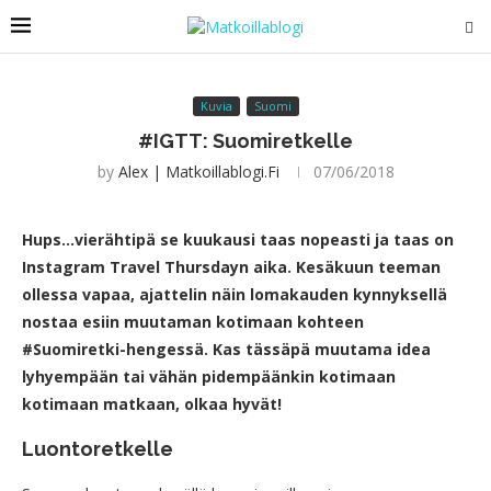
Kuvia
Suomi
#IGTT: Suomiretkelle
by
Alex | Matkoillablogi.fi
07/06/2018
Hups…vierähtipä se kuukausi taas nopeasti ja taas on
Instagram Travel Thursdayn aika. Kesäkuun teeman
ollessa vapaa, ajattelin näin lomakauden kynnyksellä
nostaa esiin muutaman kotimaan kohteen
#Suomiretki-hengessä. Kas tässäpä muutama idea
lyhyempään tai vähän pidempäänkin kotimaan
kotimaan matkaan, olkaa hyvät!
Luontoretkelle