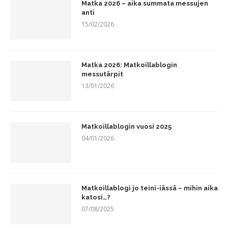
Matka 2026 – aika summata messujen
anti
15/02/2026
Matka 2026: Matkoillablogin
messutärpit
13/01/2026
Matkoillablogin vuosi 2025
04/01/2026
Matkoillablogi jo teini-iässä – mihin aika
katosi…?
07/08/2025