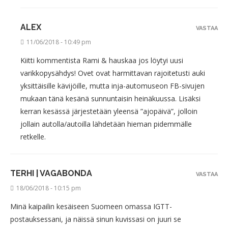
ALEX
VASTAA
11/06/2018 - 10:49 pm
Kiitti kommentista Rami & hauskaa jos löytyi uusi
varikkopysähdys! Ovet ovat harmittavan rajoitetusti auki
yksittäisille kävijöille, mutta inja-automuseon FB-sivujen
mukaan tänä kesänä sunnuntaisin heinäkuussa. Lisäksi
kerran kesässä järjestetään yleensä ”ajopäivä”, jolloin
jollain autolla/autoilla lähdetään hieman pidemmälle
retkelle.
TERHI | VAGABONDA
VASTAA
18/06/2018 - 10:15 pm
Minä kaipailin kesäiseen Suomeen omassa IGTT-
postauksessani, ja näissä sinun kuvissasi on juuri se