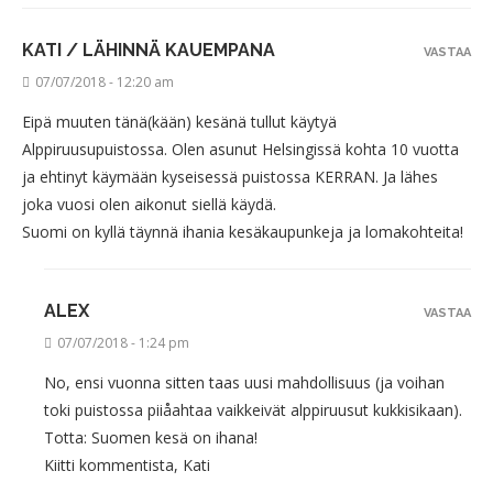
KATI / LÄHINNÄ KAUEMPANA
VASTAA
07/07/2018 - 12:20 am
Eipä muuten tänä(kään) kesänä tullut käytyä
Alppiruusupuistossa. Olen asunut Helsingissä kohta 10 vuotta
ja ehtinyt käymään kyseisessä puistossa KERRAN. Ja lähes
joka vuosi olen aikonut siellä käydä.
Suomi on kyllä täynnä ihania kesäkaupunkeja ja lomakohteita!
ALEX
VASTAA
07/07/2018 - 1:24 pm
No, ensi vuonna sitten taas uusi mahdollisuus (ja voihan
toki puistossa piiåahtaa vaikkeivät alppiruusut kukkisikaan).
Totta: Suomen kesä on ihana!
Kiitti kommentista, Kati