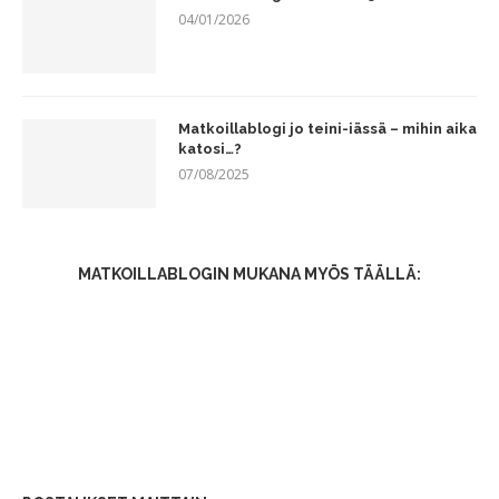
04/01/2026
Matkoillablogi jo teini-iässä – mihin aika
katosi…?
07/08/2025
MATKOILLABLOGIN MUKANA MYÖS TÄÄLLÄ: