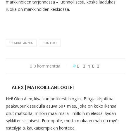
markkinoiden tarjonnassa – luonnollisesti, koska laadukas
ruoka on markkinoiden keskiössä.
ISO-BRITANNIA
LONTOO
0 kommenttia
0
ALEX | MATKOILLABLOGI.FI
Hei! Olen Alex, kiva kun poikkesit blogiini. Blogia kirjoittaa
pääkaupunkiseudulla asuva 50+ mies, joka on koko ikänsä
ollut matkoilla, milloin maailmalla - milloin mielessä. Sydän
sykkii ensisijaisesti Euroopalle, mutta mukaan mahtuu myös
risteilyjä & kaukaisempiakin kohteita.