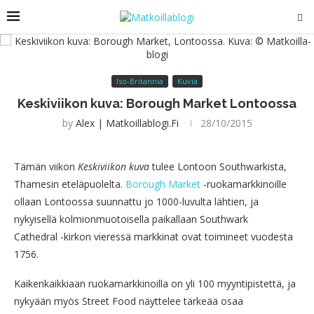
Iso-Britannia
Kuvia
Keskiviikon kuva: Borough Market Lontoossa
by
Alex | Matkoillablogi.fi
28/10/2015
Tämän viikon
Keskiviikon kuva
tulee Lontoon Southwarkista,
Thamesin eteläpuolelta.
Borough Market
-ruokamarkkinoille
ollaan Lontoossa suunnattu jo 1000-luvulta lähtien, ja
nykyisellä kolmionmuotoisella paikallaan Southwark
Cathedral -kirkon vieressä markkinat ovat toimineet vuodesta
1756.
Kaikenkaikkiaan ruokamarkkinoilla on yli 100 myyntipistettä, ja
nykyään myös Street Food näyttelee tärkeää osaa