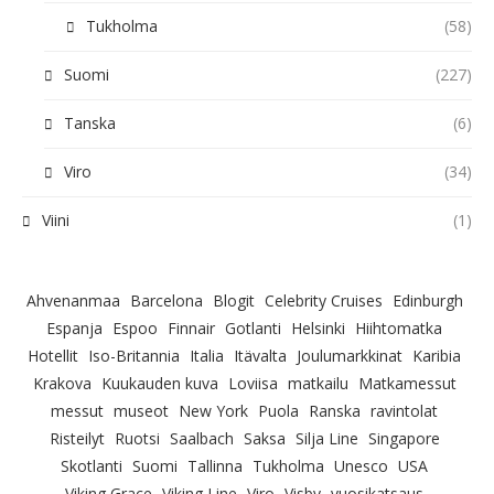
Tukholma
(58)
Suomi
(227)
Tanska
(6)
Viro
(34)
Viini
(1)
Ahvenanmaa
Barcelona
Blogit
Celebrity Cruises
Edinburgh
Espanja
Espoo
Finnair
Gotlanti
Helsinki
Hiihtomatka
Hotellit
Iso-Britannia
Italia
Itävalta
Joulumarkkinat
Karibia
Krakova
Kuukauden kuva
Loviisa
matkailu
Matkamessut
messut
museot
New York
Puola
Ranska
ravintolat
Risteilyt
Ruotsi
Saalbach
Saksa
Silja Line
Singapore
Skotlanti
Suomi
Tallinna
Tukholma
Unesco
USA
Viking Grace
Viking Line
Viro
Visby
vuosikatsaus