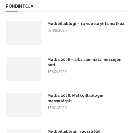
POHDINTOJA
Matkoillablogi – 14 vuotta yhtä matkaa
07/08/2026
Matka 2026 – aika summata messujen
anti
15/02/2026
Matka 2026: Matkoillablogin
messutärpit
13/01/2026
Matkoillablogin vuosi 2025