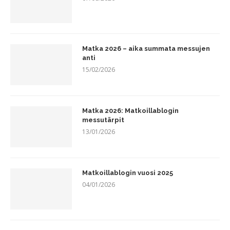
Matka 2026 – aika summata messujen
anti
15/02/2026
Matka 2026: Matkoillablogin
messutärpit
13/01/2026
Matkoillablogin vuosi 2025
04/01/2026