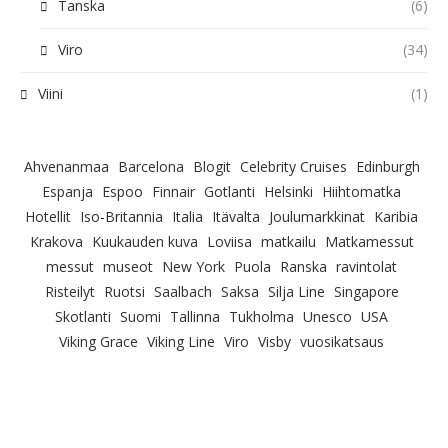
Tanska
(6)
Viro
(34)
Viini
(1)
Ahvenanmaa
Barcelona
Blogit
Celebrity Cruises
Edinburgh
Espanja
Espoo
Finnair
Gotlanti
Helsinki
Hiihtomatka
Hotellit
Iso-Britannia
Italia
Itävalta
Joulumarkkinat
Karibia
Krakova
Kuukauden kuva
Loviisa
matkailu
Matkamessut
messut
museot
New York
Puola
Ranska
ravintolat
Risteilyt
Ruotsi
Saalbach
Saksa
Silja Line
Singapore
Skotlanti
Suomi
Tallinna
Tukholma
Unesco
USA
Viking Grace
Viking Line
Viro
Visby
vuosikatsaus