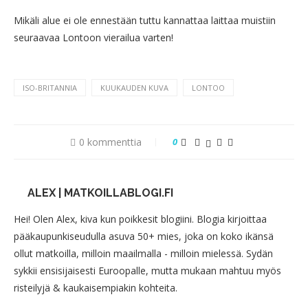
Mikäli alue ei ole ennestään tuttu kannattaa laittaa muistiin
seuraavaa Lontoon vierailua varten!
ISO-BRITANNIA
KUUKAUDEN KUVA
LONTOO
0 kommenttia
0
ALEX | MATKOILLABLOGI.FI
Hei! Olen Alex, kiva kun poikkesit blogiini. Blogia kirjoittaa
pääkaupunkiseudulla asuva 50+ mies, joka on koko ikänsä
ollut matkoilla, milloin maailmalla - milloin mielessä. Sydän
sykkii ensisijaisesti Euroopalle, mutta mukaan mahtuu myös
risteilyjä & kaukaisempiakin kohteita.