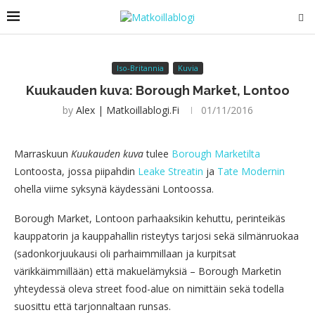
Iso-Britannia
Kuvia
Kuukauden kuva: Borough Market, Lontoo
by
Alex | Matkoillablogi.fi
01/11/2016
Marraskuun
Kuukauden kuva
tulee
Borough Marketilta
Lontoosta, jossa piipahdin
Leake Streatin
ja
Tate Modernin
ohella viime syksynä käydessäni Lontoossa.
Borough Market, Lontoon parhaaksikin kehuttu, perinteikäs
kauppatorin ja kauppahallin risteytys tarjosi sekä silmänruokaa
(sadonkorjuukausi oli parhaimmillaan ja kurpitsat
värikkäimmillään) että makuelämyksiä – Borough Marketin
yhteydessä oleva street food-alue on nimittäin sekä todella
suosittu että tarjonnaltaan runsas.