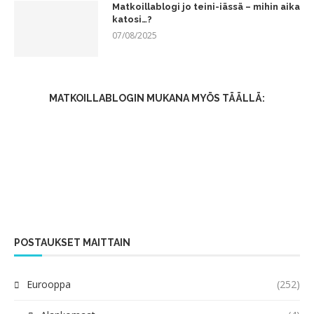
Matkoillablogi jo teini-iässä – mihin aika
katosi…?
07/08/2025
MATKOILLABLOGIN MUKANA MYÖS TÄÄLLÄ:
POSTAUKSET MAITTAIN
Eurooppa
(252)