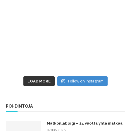
Follow on Instagram
LOAD MORE
POHDINTOJA
Matkoillablogi – 14 vuotta yhtä matkaa
07/08/2026