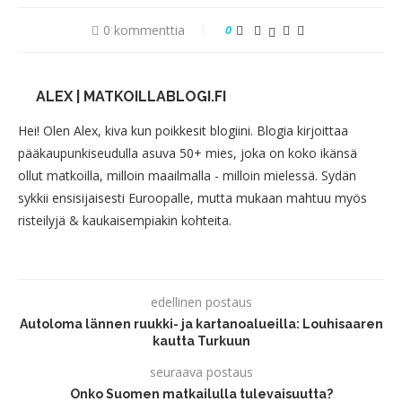
0 kommenttia
0
ALEX | MATKOILLABLOGI.FI
Hei! Olen Alex, kiva kun poikkesit blogiini. Blogia kirjoittaa
pääkaupunkiseudulla asuva 50+ mies, joka on koko ikänsä
ollut matkoilla, milloin maailmalla - milloin mielessä. Sydän
sykkii ensisijaisesti Euroopalle, mutta mukaan mahtuu myös
risteilyjä & kaukaisempiakin kohteita.
edellinen postaus
Autoloma lännen ruukki- ja kartanoalueilla: Louhisaaren
kautta Turkuun
seuraava postaus
Onko Suomen matkailulla tulevaisuutta?