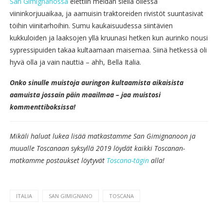
San Gimignanossa
elettiin meidän siellä ollessa
viininkorjuuaikaa, ja aamuisin traktoreiden rivistöt suuntasivat
töihin viinitarhoihin. Sumu kaukaisuudessa siintävien
kukkuloiden ja laaksojen yllä kruunasi hetken kun aurinko nousi
sypressipuiden takaa kultaamaan maisemaa. Siinä hetkessä oli
hyvä olla ja vain nauttia – ahh, Bella Italia.
Onko sinulle muistoja auringon kultaamista aikaisista
aamuista jossain päin maailmaa – jaa muistosi
kommenttiboksissa!
Mikäli haluat lukea lisää matkastamme San Gimignanoon ja
muualle Toscanaan syksyllä 2019 löydät kaikki Toscanan-
matkamme postaukset löytyvät
Toscana-tägin
alla!
ITALIA
SAN GIMIGNANO
TOSCANA