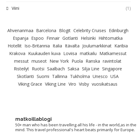
Viini
(1)
Ahvenanmaa
Barcelona
Blogit
Celebrity Cruises
Edinburgh
Espanja
Espoo
Finnair
Gotlanti
Helsinki
Hiihtomatka
Hotellit
Iso-Britannia
Italia
Itävalta
Joulumarkkinat
Karibia
Krakova
Kuukauden kuva
Loviisa
matkailu
Matkamessut
messut
museot
New York
Puola
Ranska
ravintolat
Risteilyt
Ruotsi
Saalbach
Saksa
Silja Line
Singapore
Skotlanti
Suomi
Tallinna
Tukholma
Unesco
USA
Viking Grace
Viking Line
Viro
Visby
vuosikatsaus
matkoillablogi
50+ man who has been travelling all his life - in the world,as in the
mind. This travel professional's heart beats primarily for Europe.