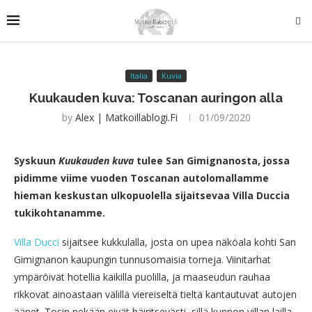
Italia
Kuvia
Kuukauden kuva: Toscanan auringon alla
by
Alex | Matkoillablogi.fi
01/09/2020
Syskuun
Kuukauden kuva
tulee San Gimignanosta, jossa
pidimme viime vuoden Toscanan autolomallamme
hieman keskustan ulkopuolella sijaitsevaa Villa Duccia
tukikohtanamme.
Villa Ducci
sijaitsee kukkulalla, josta on upea näköala kohti San
Gimignanon kaupungin tunnusomaisia torneja. Viinitarhat
ympäröivät hotellia kaikilla puolilla, ja maaseudun rauhaa
rikkovat ainoastaan välillä viereiseltä tieltä kantautuvat autojen
äänet. Tosin nekään eivät häiritsevästi, sillä kunnon villan lailla