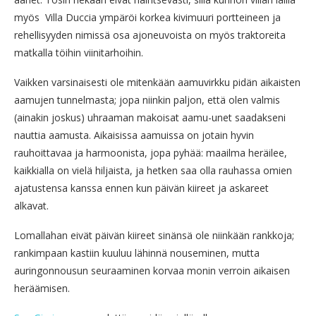
myös Villa Duccia ympäröi korkea kivimuuri portteineen ja
rehellisyyden nimissä osa ajoneuvoista on myös traktoreita
matkalla töihin viinitarhoihin.
Vaikken varsinaisesti ole mitenkään aamuvirkku pidän aikaisten
aamujen tunnelmasta; jopa niinkin paljon, että olen valmis
(ainakin joskus) uhraaman makoisat aamu-unet saadakseni
nauttia aamusta. Aikaisissa aamuissa on jotain hyvin
rauhoittavaa ja harmoonista, jopa pyhää: maailma heräilee,
kaikkialla on vielä hiljaista, ja hetken saa olla rauhassa omien
ajatustensa kanssa ennen kun päivän kiireet ja askareet
alkavat.
Lomallahan eivät päivän kiireet sinänsä ole niinkään rankkoja;
rankimpaan kastiin kuuluu lähinnä nouseminen, mutta
auringonnousun seuraaminen korvaa monin verroin aikaisen
heräämisen.