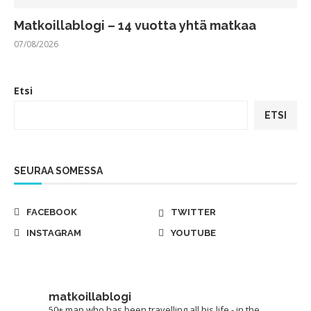
Matkoillablogi – 14 vuotta yhtä matkaa
07/08/2026
Etsi
ETSI
SEURAA SOMESSA
FACEBOOK
TWITTER
INSTAGRAM
YOUTUBE
matkoillablogi
50+ man who has been travelling all his life - in the