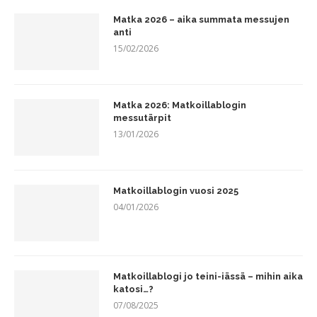
Matka 2026 – aika summata messujen
anti
15/02/2026
Matka 2026: Matkoillablogin
messutärpit
13/01/2026
Matkoillablogin vuosi 2025
04/01/2026
Matkoillablogi jo teini-iässä – mihin aika
katosi…?
07/08/2025