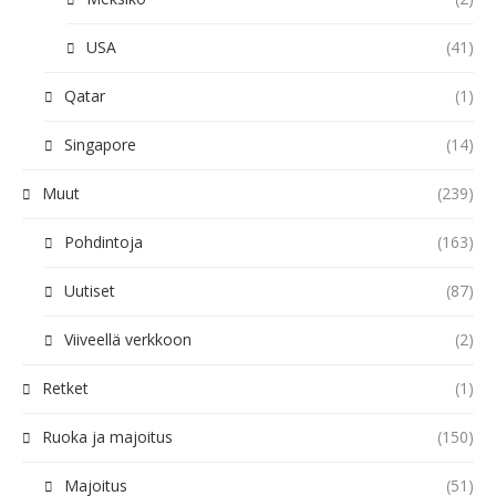
USA
(41)
Qatar
(1)
Singapore
(14)
Muut
(239)
Pohdintoja
(163)
Uutiset
(87)
Viiveellä verkkoon
(2)
Retket
(1)
Ruoka ja majoitus
(150)
Majoitus
(51)