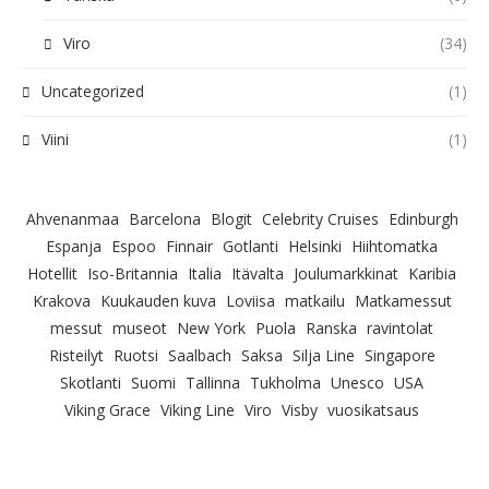
Viro
(34)
Uncategorized
(1)
Viini
(1)
Ahvenanmaa
Barcelona
Blogit
Celebrity Cruises
Edinburgh
Espanja
Espoo
Finnair
Gotlanti
Helsinki
Hiihtomatka
Hotellit
Iso-Britannia
Italia
Itävalta
Joulumarkkinat
Karibia
Krakova
Kuukauden kuva
Loviisa
matkailu
Matkamessut
messut
museot
New York
Puola
Ranska
ravintolat
Risteilyt
Ruotsi
Saalbach
Saksa
Silja Line
Singapore
Skotlanti
Suomi
Tallinna
Tukholma
Unesco
USA
Viking Grace
Viking Line
Viro
Visby
vuosikatsaus