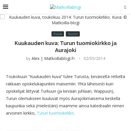
Kuvia
Suomi
Kuukauden kuva: Turun tuomiokirkko ja
Aurajoki
by
Alex | Matkoillablogi.fi
02/05/2014
Toukokuun ”Kuukauden kuva” tulee Turusta, keväiseltä retkeltä
rakkaan opiskelukapunkini maisemiin. Yhtä läheisesti kuin
opiskelijat liittyvät Turkuun (ja kevään juhlaan, Wappuun),
Turun olemukseen kuuluvat myös Aurajokimaisema keskellä
kaupunkia sekä (mielestäni) maamme ainoa katedraalin nimen
arvoinen kirkko,
Turun tuomiokirkko
.