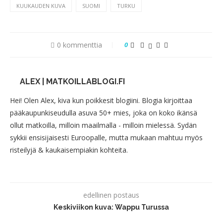
KUUKAUDEN KUVA
SUOMI
TURKU
0 kommenttia
0
ALEX | MATKOILLABLOGI.FI
Hei! Olen Alex, kiva kun poikkesit blogiini. Blogia kirjoittaa
pääkaupunkiseudulla asuva 50+ mies, joka on koko ikänsä
ollut matkoilla, milloin maailmalla - milloin mielessä. Sydän
sykkii ensisijaisesti Euroopalle, mutta mukaan mahtuu myös
risteilyjä & kaukaisempiakin kohteita.
edellinen postaus
Keskiviikon kuva: Wappu Turussa