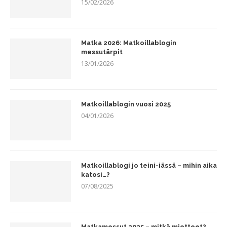
15/02/2026
Matka 2026: Matkoillablogin
messutärpit
13/01/2026
Matkoillablogin vuosi 2025
04/01/2026
Matkoillablogi jo teini-iässä – mihin aika
katosi…?
07/08/2025
Matkamessut 2025 – mitkä mietteet?