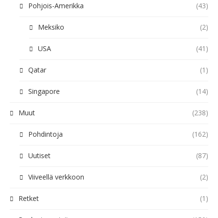
Pohjois-Amerikka
(43)
Meksiko
(2)
USA
(41)
Qatar
(1)
Singapore
(14)
Muut
(238)
Pohdintoja
(162)
Uutiset
(87)
Viiveellä verkkoon
(2)
Retket
(1)