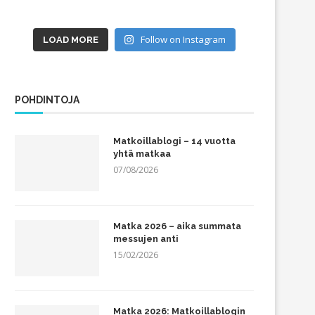
Follow on Instagram
LOAD MORE
POHDINTOJA
Matkoillablogi – 14 vuotta
yhtä matkaa
07/08/2026
Matka 2026 – aika summata
messujen anti
15/02/2026
Matka 2026: Matkoillablogin