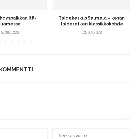
hdyspaikkaa Itä-
Taidekeskus Salmela – kesän
Suomessa
taideretken klassikkokohde
15/09/2023
20/07/2023
 KOMMENTTI