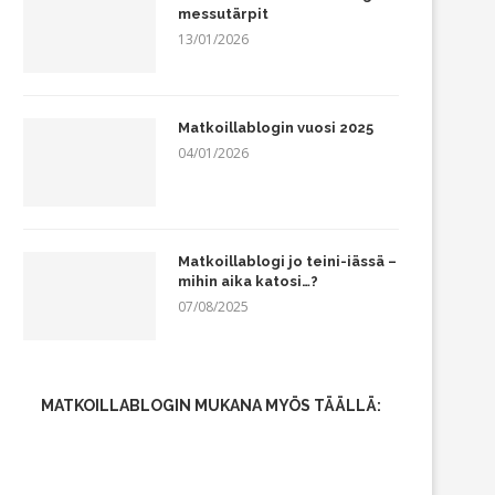
messutärpit
13/01/2026
Matkoillablogin vuosi 2025
04/01/2026
Matkoillablogi jo teini-iässä –
mihin aika katosi…?
07/08/2025
MATKOILLABLOGIN MUKANA MYÖS TÄÄLLÄ: