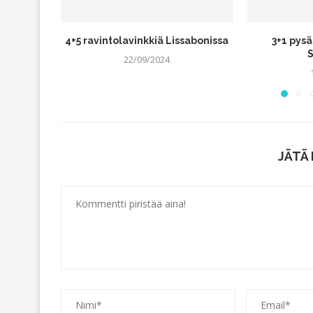
4+5 ravintolavinkkiä Lissabonissa
3+1 pysä
22/09/2024
JÄTÄ