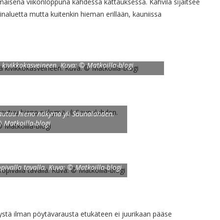
äisenä viikonloppuna kahdessa kattauksessa. Kahvila sijaitsee
naluetta mutta kuitenkin hieman erillään, kauniissa
 kivikkokasveineen. Kuva: © Matkoilla-blogi
avautuu hieno näkymä yli Saunalahden.
 Matkoilla-blogi
opivalla tavalla. Kuva: © Matkoilla-blogi
yystä ilman pöytävarausta etukäteen ei juurikaan pääse