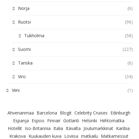
Norja
(6)
Ruotsi
(96)
Tukholma
(58)
Suomi
(227)
Tanska
(6)
Viro
(34)
Viini
(1)
Ahvenanmaa
Barcelona
Blogit
Celebrity Cruises
Edinburgh
Espanja
Espoo
Finnair
Gotlanti
Helsinki
Hiihtomatka
Hotellit
Iso-Britannia
Italia
Itävalta
Joulumarkkinat
Karibia
Krakova
Kuukauden kuva
Loviisa
matkailu
Matkamessut