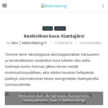
Kuvia
Suomi
Keskiviikon kuva: Kiantajärvi
by
Alex | Matkoillablogi.fi
11/06/2014
2 kommenttia
Teimme viime viikonloppuna viikonloppumatkan Kainuuseen,
ja tämänviikkoinen Keskiviikon kuva tuleekin siksi sieltä.
Kotimaan luonto hurmasi jälleen kerran meidät
monimuotoisuudellaan, eikä vähiten kesäisen hellepäivän
päättnyt uskomattoman kaunis auringonlasku Kiantajärvellä,
Suomussalmella.
Keskiviikon kuva: Auringonlasku Kiantajärvellä
Suomussalmella. Kuva: © Matkoilla-blogi