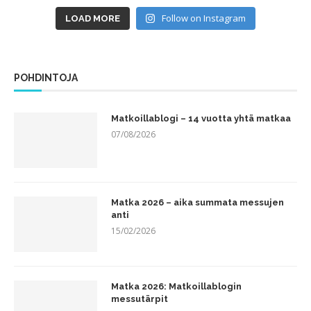
Follow on Instagram
LOAD MORE
POHDINTOJA
Matkoillablogi – 14 vuotta yhtä matkaa
07/08/2026
Matka 2026 – aika summata messujen
anti
15/02/2026
Matka 2026: Matkoillablogin
messutärpit