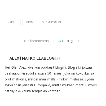
KAINUU
SUOMI
SUOMUSSALMI
2 kommenttia
0
ALEX | MATKOILLABLOGI.FI
Hei! Olen Alex, kiva kun poikkesit blogiini. Blogia kirjoittaa
pääkaupunkiseudulla asuva 50+ mies, joka on koko ikänsä
ollut matkoilla, milloin maailmalla - milloin mielessä. Sydän
sykkii ensisijaisesti Euroopalle, mutta mukaan mahtuu myös
risteilyjä & kaukaisempiakin kohteita.