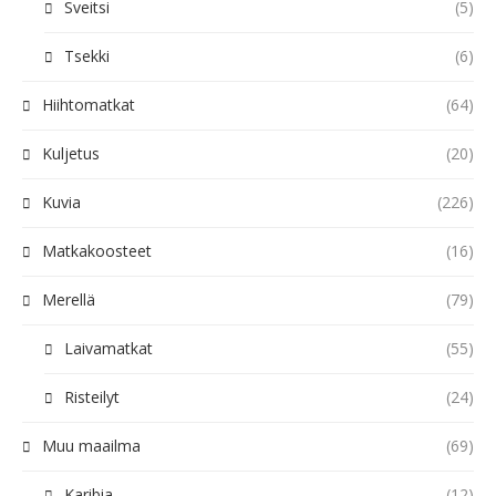
Sveitsi
(5)
Tsekki
(6)
Hiihtomatkat
(64)
Kuljetus
(20)
Kuvia
(226)
Matkakoosteet
(16)
Merellä
(79)
Laivamatkat
(55)
Risteilyt
(24)
Muu maailma
(69)
Karibia
(12)