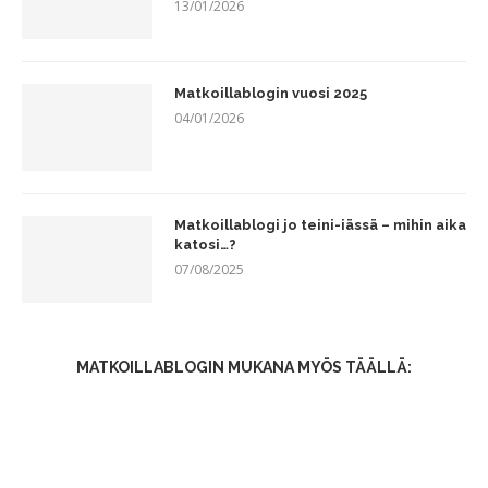
13/01/2026
Matkoillablogin vuosi 2025
04/01/2026
Matkoillablogi jo teini-iässä – mihin aika
katosi…?
07/08/2025
MATKOILLABLOGIN MUKANA MYÖS TÄÄLLÄ: