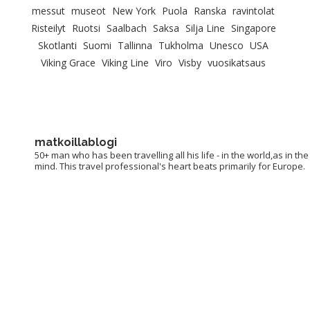
messut
museot
New York
Puola
Ranska
ravintolat
Risteilyt
Ruotsi
Saalbach
Saksa
Silja Line
Singapore
Skotlanti
Suomi
Tallinna
Tukholma
Unesco
USA
Viking Grace
Viking Line
Viro
Visby
vuosikatsaus
matkoillablogi
50+ man who has been travelling all his life - in the world,as in the
mind. This travel professional's heart beats primarily for Europe.