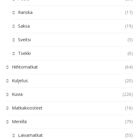
Ranska
(17)
Saksa
(19)
Sveitsi
(5)
Tsekki
(6)
Hiihtomatkat
(64)
Kuljetus
(20)
Kuvia
(226)
Matkakoosteet
(16)
Merellä
(79)
Laivamatkat
(55)