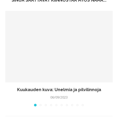
SINUA SAATTAVAT KIINNOSTAA MYÖS NÄMÄ...
Kuukauden kuva: Unelmia ja pilvilinnoja
06/09/2023