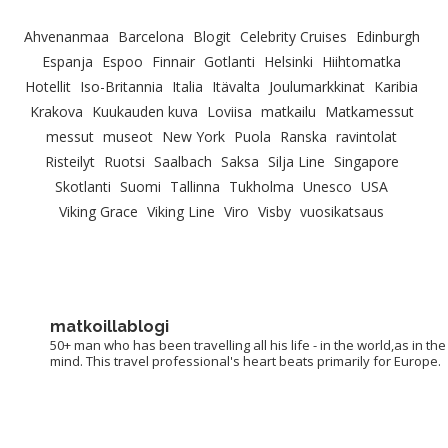
Ahvenanmaa
Barcelona
Blogit
Celebrity Cruises
Edinburgh
Espanja
Espoo
Finnair
Gotlanti
Helsinki
Hiihtomatka
Hotellit
Iso-Britannia
Italia
Itävalta
Joulumarkkinat
Karibia
Krakova
Kuukauden kuva
Loviisa
matkailu
Matkamessut
messut
museot
New York
Puola
Ranska
ravintolat
Risteilyt
Ruotsi
Saalbach
Saksa
Silja Line
Singapore
Skotlanti
Suomi
Tallinna
Tukholma
Unesco
USA
Viking Grace
Viking Line
Viro
Visby
vuosikatsaus
matkoillablogi
50+ man who has been travelling all his life - in the world,as in the
mind. This travel professional's heart beats primarily for Europe.