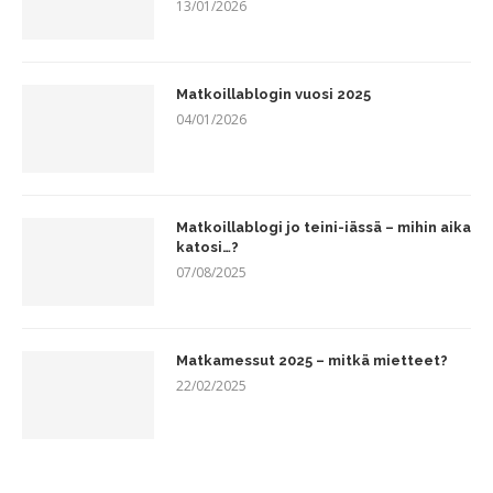
13/01/2026
Matkoillablogin vuosi 2025
04/01/2026
Matkoillablogi jo teini-iässä – mihin aika
katosi…?
07/08/2025
Matkamessut 2025 – mitkä mietteet?
22/02/2025