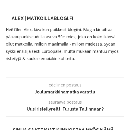
ALEX | MATKOILLABLOGI.FI
Hei! Olen Alex, kiva kun poikkesit blogiini. Blogia kirjoittaa
pääkaupunkiseudulla asuva 50+ mies, joka on koko ikänsä
ollut matkoilla, milloin maailmalla - milloin mielessä. Sydän
sykkii ensisijaisesti Euroopalle, mutta mukaan mahtuu myös
risteilyjä & kaukaisempiakin kohteita.
edellinen postaus
Joulumarkkinamatka varattu
seuraava postaus
Uusi risteilyreitti Turusta Tallinnaan?