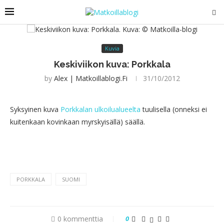
Kuvia
Keskiviikon kuva: Porkkala
by
Alex | Matkoillablogi.fi
31/10/2012
Syksyinen kuva
Porkkalan ulkoilualueelta
tuulisella (onneksi ei
kuitenkaan kovinkaan myrskyisällä) säällä.
PORKKALA
SUOMI
0 kommenttia
0