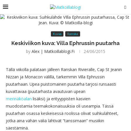
Kuvia
Ranska
Keskiviikon kuva: Villa Ephrussin puutarha
by
Alex | Matkoillablogi.fi
24/06/2015
Tällä viikolla palataan jälleen Ranskan Rivieralle, Cap St Jeanin
Nizzan ja Monacon välillä, tarkemmin Villa Ephrussin
puutarhaan. Upea puistomainen puutarha tarjosi runsaasti
kuvattavaa (puutarhasta avautuvan upean
merinäköalan
lisäksi) ja erityyppisten kasvien
muodostamia teemakokonaisuuksia oli useampia. Tässä
puutarhan osassa keskeisessä roolissa olivat suihkulähteet,
jotka aina vähän väliä lähtivät ”tanssimaan” musiikin
säestäminä.