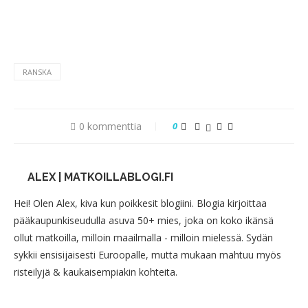
RANSKA
0 kommenttia
0
ALEX | MATKOILLABLOGI.FI
Hei! Olen Alex, kiva kun poikkesit blogiini. Blogia kirjoittaa
pääkaupunkiseudulla asuva 50+ mies, joka on koko ikänsä
ollut matkoilla, milloin maailmalla - milloin mielessä. Sydän
sykkii ensisijaisesti Euroopalle, mutta mukaan mahtuu myös
risteilyjä & kaukaisempiakin kohteita.