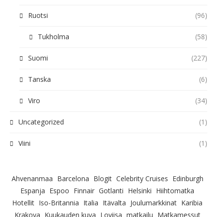
Ruotsi
(96)
Tukholma
(58)
Suomi
(227)
Tanska
(6)
Viro
(34)
Uncategorized
(1)
Viini
(1)
Ahvenanmaa
Barcelona
Blogit
Celebrity Cruises
Edinburgh
Espanja
Espoo
Finnair
Gotlanti
Helsinki
Hiihtomatka
Hotellit
Iso-Britannia
Italia
Itävalta
Joulumarkkinat
Karibia
Krakova
Kuukauden kuva
Loviisa
matkailu
Matkamessut