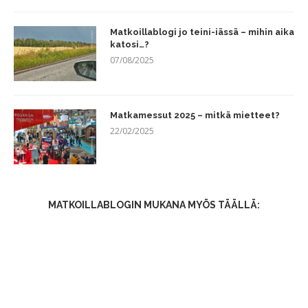
Matkoillablogi jo teini-iässä – mihin aika
katosi…?
07/08/2025
Matkamessut 2025 – mitkä mietteet?
22/02/2025
MATKOILLABLOGIN MUKANA MYÖS TÄÄLLÄ: