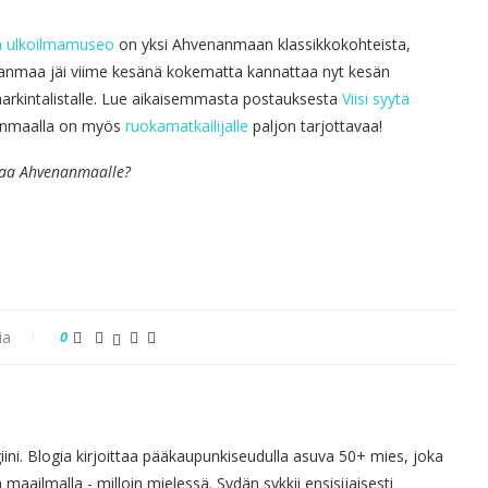
in ulkoilmamuseo
on yksi Ahvenanmaan klassikkokohteista,
anmaa jäi viime kesänä kokematta kannattaa nyt kesän
arkintalistalle. Lue aikaisemmasta postauksesta
Viisi syytä
anmaalla on myös
ruokamatkailijalle
paljon tarjottavaa!
kaa Ahvenanmaalle?
ia
0
giini. Blogia kirjoittaa pääkaupunkiseudulla asuva 50+ mies, joka
 maailmalla - milloin mielessä. Sydän sykkii ensisijaisesti