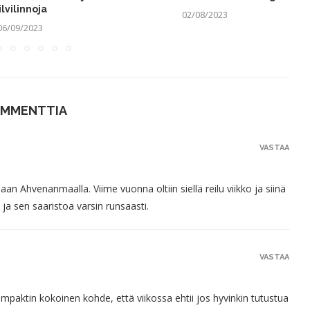
ilvilinnoja
02/08/2023
06/09/2023
OMMENTTIA
VASTAA
aan Ahvenanmaalla. Viime vuonna oltiin siellä reilu viikko ja siinä
sen saaristoa varsin runsaasti.
VASTAA
aktin kokoinen kohde, että viikossa ehtii jos hyvinkin tutustua