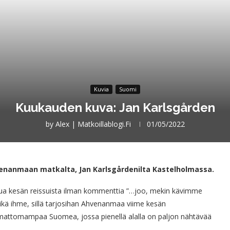
Kuvia
Suomi
Kuukauden kuva: Jan Karlsgården
by
Alex | Matkoillablogi.fi
01/05/2022
enanmaan matkalta, Jan Karlsgårdenilta Kastelholmassa.
hua kesän reissuista ilman kommenttia ”…joo, mekin kävimme
 Eikä ihme, sillä tarjosihan Ahvenanmaa viime kesän
emattomampaa Suomea, jossa pienellä alalla on paljon nähtävää