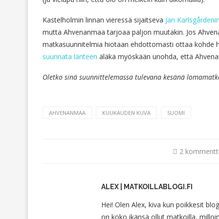
Kastelholmin linnan vieressä sijaitseva
Jan Karlsgården
mutta Ahvenanmaa tarjoaa paljon muutakin. Jos Ahven
matkasuunnitelmia hiotaan ehdottomasti ottaa kohde h
suunnata länteen
äläkä myöskään unohda, että Ahven
Oletko sinä suunnittelemassa tulevana kesänä lomamat
AHVENANMAA
KUUKAUDEN KUVA
SUOMI
2 kommentt
ALEX | MATKOILLABLOGI.FI
Hei! Olen Alex, kiva kun poikkesit blo
on koko ikänsä ollut matkoilla, milloin