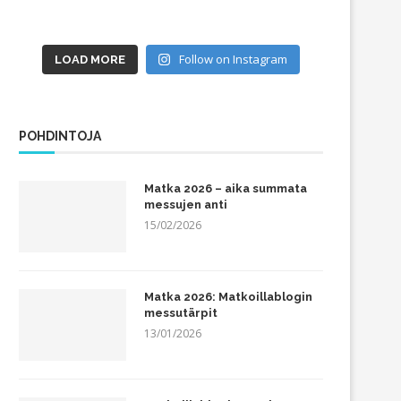
Follow on Instagram
LOAD MORE
POHDINTOJA
Matka 2026 – aika summata
messujen anti
15/02/2026
Matka 2026: Matkoillablogin
messutärpit
13/01/2026