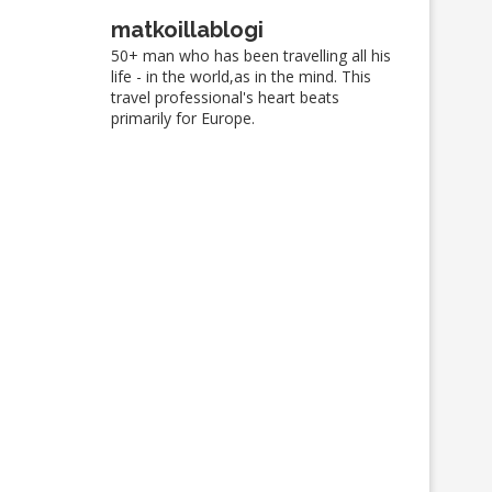
taideretken klassikkokohde
02/07/2023
matkoillablogi
20/07/2023
50+ man who has been travelling all his
life - in the world,as in the mind. This
travel professional's heart beats
primarily for Europe.