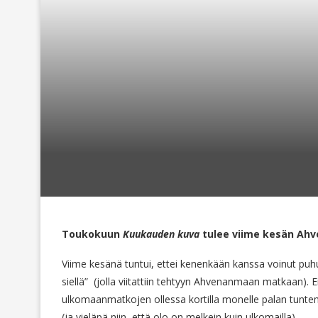
Toukokuun
Kuukauden kuva
tulee viime kesän Ahv
Viime kesänä tuntui, ettei kenenkään kanssa voinut pu
siellä” (jolla viitattiin tehtyyn Ahvenanmaan matkaan).
ulkomaanmatkojen ollessa kortilla monelle palan tunt
(ja vieläpä niin, että olo on melkein kuin ulkomailla).