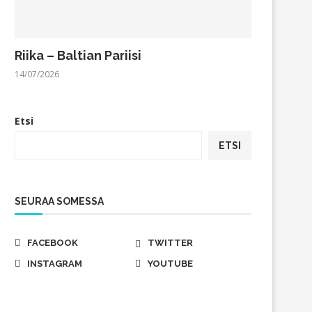
Riika – Baltian Pariisi
14/07/2026
Etsi
ETSI
SEURAA SOMESSA
FACEBOOK
TWITTER
INSTAGRAM
YOUTUBE
Taidekeskus Salmela – kesän
Kuukauden kuva: Djurg