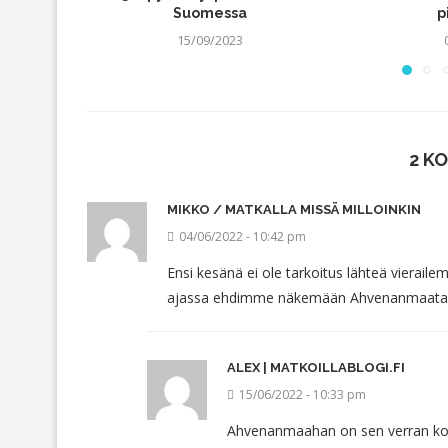
Suomessa
p
15/09/2023
2 K
MIKKO / MATKALLA MISSÄ MILLOINKIN
04/06/2022 - 10:42 pm
Ensi kesänä ei ole tarkoitus lähteä vierailem
ajassa ehdimme näkemään Ahvenanmaata ja 
ALEX | MATKOILLABLOGI.FI
15/06/2022 - 10:33 pm
Ahvenanmaahan on sen verran komp