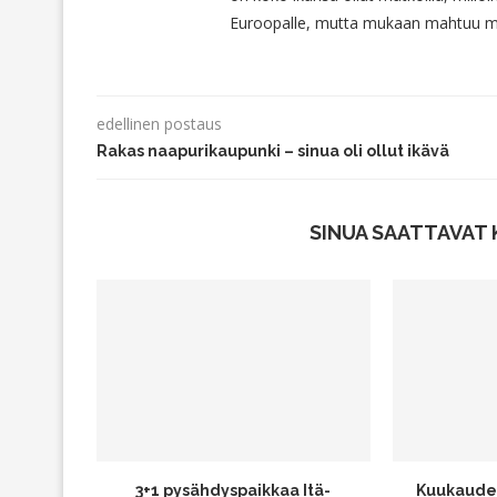
Euroopalle, mutta mukaan mahtuu myö
edellinen postaus
Rakas naapurikaupunki – sinua oli ollut ikävä
SINUA SAATTAVAT 
3+1 pysähdyspaikkaa Itä-
Kuukauden