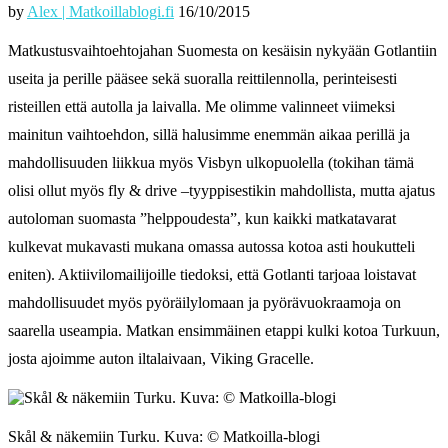
by
Alex | Matkoillablogi.fi
16/10/2015
Matkustusvaihtoehtojahan Suomesta on kesäisin nykyään Gotlantiin
useita ja perille pääsee sekä suoralla reittilennolla, perinteisesti
risteillen että autolla ja laivalla. Me olimme valinneet viimeksi
mainitun vaihtoehdon, sillä halusimme enemmän aikaa perillä ja
mahdollisuuden liikkua myös Visbyn ulkopuolella (tokihan tämä
olisi ollut myös fly & drive –tyyppisestikin mahdollista, mutta ajatus
autoloman suomasta ”helppoudesta”, kun kaikki matkatavarat
kulkevat mukavasti mukana omassa autossa kotoa asti houkutteli
eniten). Aktiivilomailijoille tiedoksi, että Gotlanti tarjoaa loistavat
mahdollisuudet myös pyöräilylomaan ja pyörävuokraamoja on
saarella useampia. Matkan ensimmäinen etappi kulki kotoa Turkuun,
josta ajoimme auton iltalaivaan, Viking Gracelle.
Skål & näkemiin Turku. Kuva: © Matkoilla-blogi