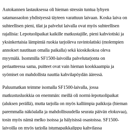
Autokannen lastauksessa oli hieman stressin tuntua lyhyen
satamassaolon yhdistyessä täyteen varattuun laivaan. Koska laiva on
suhteellisen pieni, tilat ja palvelut laivalla ovat myös suhteellisen
rajallisia: Lepotuolipaikat kaikille matkustajille, pieni kahviotiski ja
yksinkertaisia lämpimiä ruokia tarjoileva ravintolatiski (molempien
annokset nautitaan omalla paikalla) sekä kioskikokoa oleva
myymälä. Isommilla SF1500-laivoilla palvelutarjonta on
periaatteessa sama, puitteet ovat vain hieman kookkaampia ja
syömiset on mahdollista nauttia kahvilapöydän ääressä.
Paluumatkan teimme isomalla SF1500-laivalla, jossa
matkustusluokkia on enemmän: meillä oli normi-lepotuolipaikat
(aluksen perällä), mutta tarjolla on myös kalliimpia paikkoja (hieman
paremmalla näköalalla ja mahdollisuudella seurata päivän elokuvaa),
tosin myös nämä melko isoissa ja hälyisissä osastoissa. SF1500-
laivoilla on myös tarjolla istumapaikkalippu kahvilassa