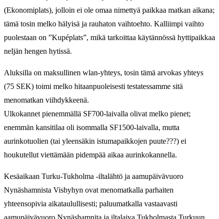
(Ekonomiplats), jolloin ei ole omaa nimettyä paikkaa matkan aikana;
tämä tosin melko hälyisä ja rauhaton vaihtoehto. Kalliimpi vaihto
puolestaan on ”Kupéplats”, mikä tarkoittaa käytännössä hyttipaikkaa
neljän hengen hytissä.
Aluksilla on maksullinen wlan-yhteys, tosin tämä arvokas yhteys
(75 SEK) toimi melko hitaanpuoleisesti testatessamme sitä
menomatkan viihdykkeenä.
Ulkokannet pienemmällä SF700-laivalla olivat melko pienet;
enemmän kansitilaa oli isommalla SF1500-laivalla, mutta
aurinkotuolien (tai yleensäkin istumapaikkojen puute???) ei
houkutellut viettämään pidempää aikaa aurinkokannella.
Kesäaikaan Turku-Tukholma -iltalähtö ja aamupäivävuoro
Nynäshamnista Visbyhyn ovat menomatkalla parhaiten
yhteensopivia aikataulullisesti; paluumatkalla vastaavasti
aamupäivävuoro Nynäshamnita ja iltalaiva Tukholmasta Turkuun.