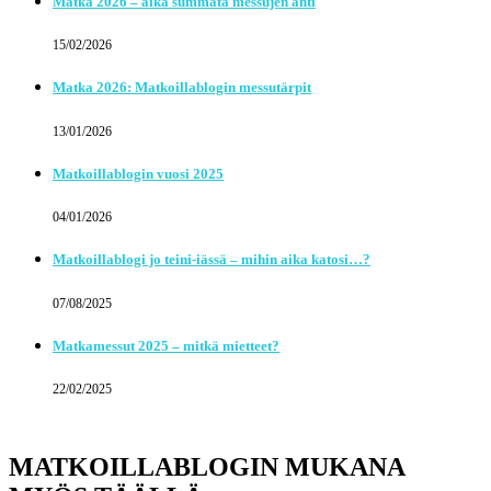
Matka 2026 – aika summata messujen anti
15/02/2026
Matka 2026: Matkoillablogin messutärpit
13/01/2026
Matkoillablogin vuosi 2025
04/01/2026
Matkoillablogi jo teini-iässä – mihin aika katosi…?
07/08/2025
Matkamessut 2025 – mitkä mietteet?
22/02/2025
MATKOILLABLOGIN MUKANA