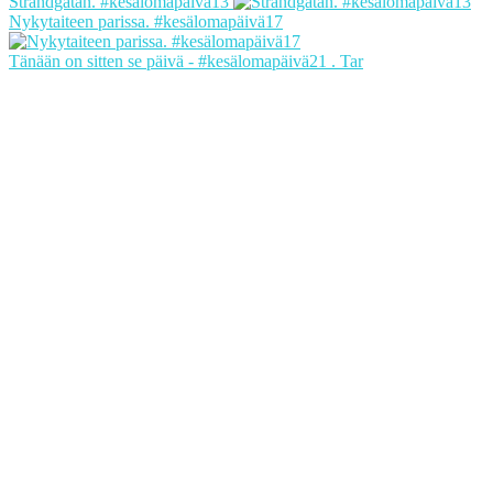
Strandgatan. #kesälomapäivä13
Nykytaiteen parissa. #kesälomapäivä17
Tänään on sitten se päivä - #kesälomapäivä21 . Tar