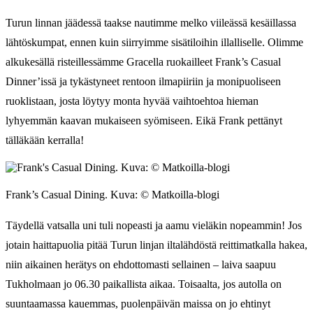
Turun linnan jäädessä taakse nautimme melko viileässä kesäillassa
lähtöskumpat, ennen kuin siirryimme sisätiloihin illalliselle. Olimme
alkukesällä risteillessämme Gracella ruokailleet Frank’s Casual
Dinner’issä ja tykästyneet rentoon ilmapiiriin ja monipuoliseen
ruoklistaan, josta löytyy monta hyvää vaihtoehtoa hieman
lyhyemmän kaavan mukaiseen syömiseen. Eikä Frank pettänyt
tälläkään kerralla!
Frank’s Casual Dining. Kuva: © Matkoilla-blogi
Täydellä vatsalla uni tuli nopeasti ja aamu vieläkin nopeammin! Jos
jotain haittapuolia pitää Turun linjan iltalähdöstä reittimatkalla hakea,
niin aikainen herätys on ehdottomasti sellainen – laiva saapuu
Tukholmaan jo 06.30 paikallista aikaa. Toisaalta, jos autolla on
suuntaamassa kauemmas, puolenpäivän maissa on jo ehtinyt