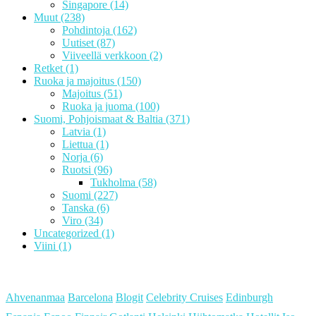
Singapore
(14)
Muut
(238)
Pohdintoja
(162)
Uutiset
(87)
Viiveellä verkkoon
(2)
Retket
(1)
Ruoka ja majoitus
(150)
Majoitus
(51)
Ruoka ja juoma
(100)
Suomi, Pohjoismaat & Baltia
(371)
Latvia
(1)
Liettua
(1)
Norja
(6)
Ruotsi
(96)
Tukholma
(58)
Suomi
(227)
Tanska
(6)
Viro
(34)
Uncategorized
(1)
Viini
(1)
Ahvenanmaa
Barcelona
Blogit
Celebrity Cruises
Edinburgh