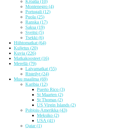
Kroatia
(10)
Montenegro
(4)
Portugali
(12)
Puola
(25)
Ranska
(17)
Saksa
(19)
Sveitsi
(5)
Tsekki
(6)
Hiihtomatkat
(64)
Kuljetus
(20)
Kuvia
(226)
Matkakoosteet
(16)
Merellä
(79)
Laivamatkat
(55)
Risteilyt
(24)
Muu maailma
(69)
Karibia
(12)
Puerto Rico
(3)
St Maarten
(2)
St Thomas
(2)
US Virgin Islands
(2)
Pohjois-Amerikka
(43)
Meksiko
(2)
USA
(41)
Qatar
(1)