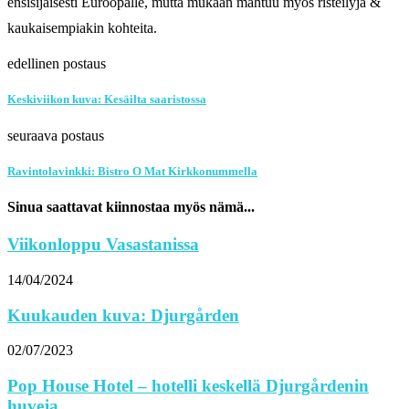
ensisijaisesti Euroopalle, mutta mukaan mahtuu myös risteilyjä &
kaukaisempiakin kohteita.
edellinen postaus
Keskiviikon kuva: Kesäilta saaristossa
seuraava postaus
Ravintolavinkki: Bistro O Mat Kirkkonummella
Sinua saattavat kiinnostaa myös nämä...
Viikonloppu Vasastanissa
14/04/2024
Kuukauden kuva: Djurgården
02/07/2023
Pop House Hotel – hotelli keskellä Djurgårdenin
huveja