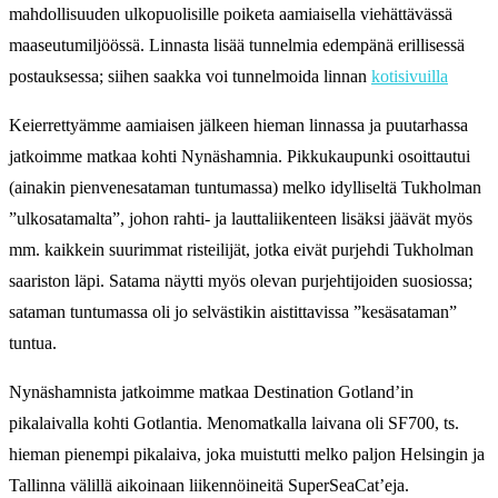
mahdollisuuden ulkopuolisille poiketa aamiaisella viehättävässä
maaseutumiljöössä. Linnasta lisää tunnelmia edempänä erillisessä
postauksessa; siihen saakka voi tunnelmoida linnan
kotisivuilla
Keierrettyämme aamiaisen jälkeen hieman linnassa ja puutarhassa
jatkoimme matkaa kohti Nynäshamnia. Pikkukaupunki osoittautui
(ainakin pienvenesataman tuntumassa) melko idylliseltä Tukholman
”ulkosatamalta”, johon rahti- ja lauttaliikenteen lisäksi jäävät myös
mm. kaikkein suurimmat risteilijät, jotka eivät purjehdi Tukholman
saariston läpi. Satama näytti myös olevan purjehtijoiden suosiossa;
sataman tuntumassa oli jo selvästikin aistittavissa ”kesäsataman”
tuntua.
Nynäshamnista jatkoimme matkaa Destination Gotland’in
pikalaivalla kohti Gotlantia. Menomatkalla laivana oli SF700, ts.
hieman pienempi pikalaiva, joka muistutti melko paljon Helsingin ja
Tallinna välillä aikoinaan liikennöineitä SuperSeaCat’eja.