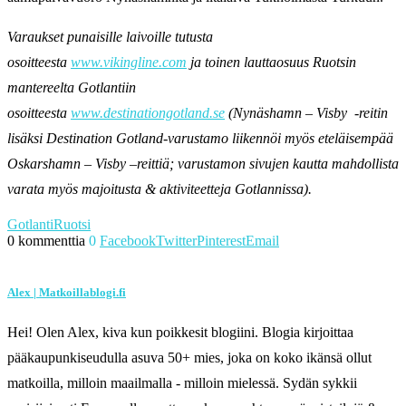
Varaukset punaisille laivoille tutusta
osoitteesta
www.vikingline.com
ja toinen lauttaosuus Ruotsin
mantereelta Gotlantiin
osoitteesta
www.destinationgotland.se
(Nynäshamn – Visby -reitin
lisäksi Destination Gotland-varustamo liikennöi myös eteläisempää
Oskarshamn – Visby –reittiä; varustamon sivujen kautta mahdollista
varata myös majoitusta & aktiviteetteja Gotlannissa).
Gotlanti
Ruotsi
0 kommenttia
0
Facebook
Twitter
Pinterest
Email
Alex | Matkoillablogi.fi
Hei! Olen Alex, kiva kun poikkesit blogiini. Blogia kirjoittaa
pääkaupunkiseudulla asuva 50+ mies, joka on koko ikänsä ollut
matkoilla, milloin maailmalla - milloin mielessä. Sydän sykkii