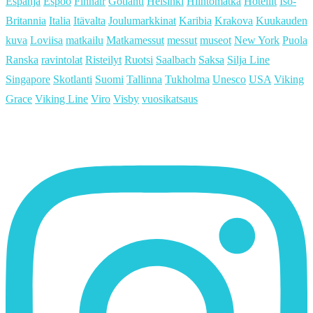
Espanja
Espoo
Finnair
Gotlanti
Helsinki
Hiihtomatka
Hotellit
Iso-
Britannia
Italia
Itävalta
Joulumarkkinat
Karibia
Krakova
Kuukauden
kuva
Loviisa
matkailu
Matkamessut
messut
museot
New York
Puola
Ranska
ravintolat
Risteilyt
Ruotsi
Saalbach
Saksa
Silja Line
Singapore
Skotlanti
Suomi
Tallinna
Tukholma
Unesco
USA
Viking
Grace
Viking Line
Viro
Visby
vuosikatsaus