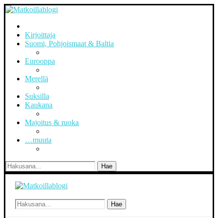
Kirjoittaja
Suomi, Pohjoismaat & Baltia
Eurooppa
Merellä
Suksilla
Kaukana
Majoitus & ruoka
…muuta
Hae
Hae