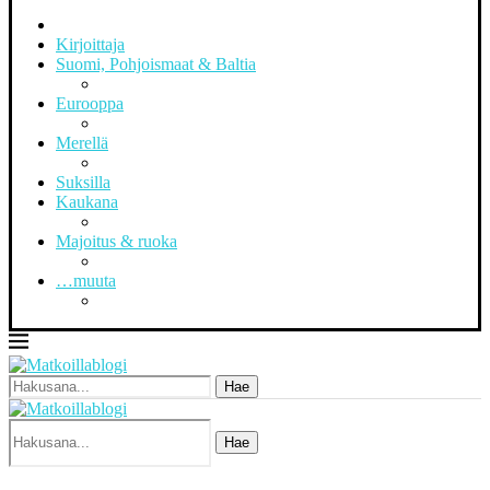
Kirjoittaja
Suomi, Pohjoismaat & Baltia
Eurooppa
Merellä
Suksilla
Kaukana
Majoitus & ruoka
…muuta
Hae
Hae