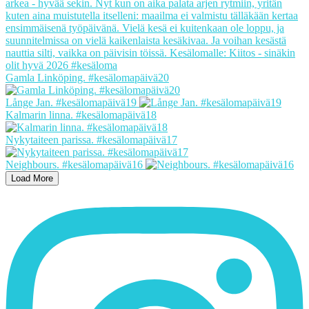
Gamla Linköping. #kesälomapäivä20
Långe Jan. #kesälomapäivä19
Kalmarin linna. #kesälomapäivä18
Nykytaiteen parissa. #kesälomapäivä17
Neighbours. #kesälomapäivä16
Load More