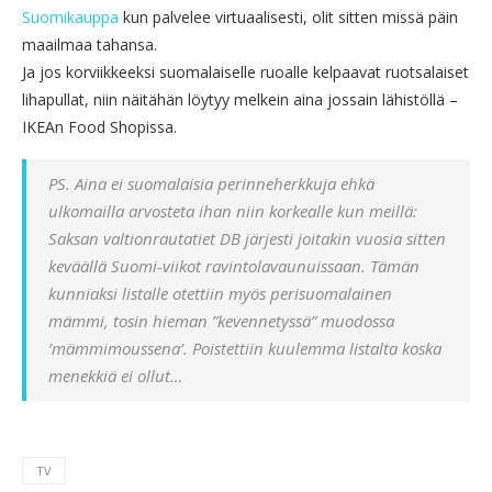
Suomikauppa
kun palvelee virtuaalisesti, olit sitten missä päin
maailmaa tahansa.
Ja jos korviikkeeksi suomalaiselle ruoalle kelpaavat ruotsalaiset
lihapullat, niin näitähän löytyy melkein aina jossain lähistöllä –
IKEAn Food Shopissa.
PS. Aina ei suomalaisia perinneherkkuja ehkä
ulkomailla arvosteta ihan niin korkealle kun meillä:
Saksan valtionrautatiet DB järjesti joitakin vuosia sitten
keväällä Suomi-viikot ravintolavaunuissaan. Tämän
kunniaksi listalle otettiin myös perisuomalainen
mämmi, tosin hieman ”kevennetyssä” muodossa
’mämmimoussena’. Poistettiin kuulemma listalta koska
menekkiä ei ollut…
TV