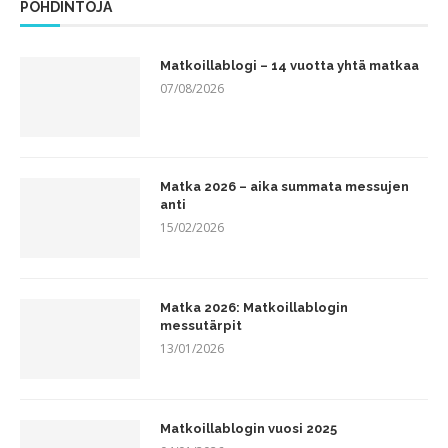
POHDINTOJA
Matkoillablogi – 14 vuotta yhtä matkaa
07/08/2026
Matka 2026 – aika summata messujen
anti
15/02/2026
Matka 2026: Matkoillablogin
messutärpit
13/01/2026
Matkoillablogin vuosi 2025