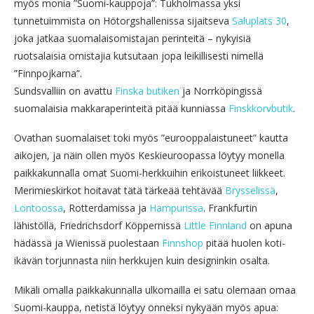
myös monia ”Suomi-kauppoja”: Tukholmassa yksi
tunnetuimmista on Hötorgshallenissa sijaitseva
Saluplats 30
,
joka jatkaa suomalaisomistajan perinteitä – nykyisiä
ruotsalaisia omistajia kutsutaan jopa leikillisesti nimellä
”Finnpojkarna”.
Sundsvalliin on avattu
Finska butiken
ja Norrköpingissä
suomalaisia makkaraperinteitä pitää kunniassa
Finskkorvbutik
.
Ovathan suomalaiset toki myös ”eurooppalaistuneet” kautta
aikojen, ja näin ollen myös Keskieuroopassa löytyy monella
paikkakunnalla omat Suomi-herkkuihin erikoistuneet liikkeet.
Merimieskirkot hoitavat tätä tärkeää tehtävää
Brysselissä
,
Lontoossa
, Rotterdamissa ja
Hampurissa
. Frankfurtin
lähistöllä, Friedrichsdorf Köppernissä
Little Finnland
on apuna
hädässä ja Wienissä puolestaan
Finnshop
pitää huolen koti-
ikävän torjunnasta niin herkkujen kuin designinkin osalta.
Mikäli omalla paikkakunnalla ulkomailla ei satu olemaan omaa
Suomi-kauppa, netistä löytyy onneksi nykyään myös apua: