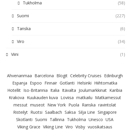
Tukholma
(58)
Suomi
(227)
Tanska
(6)
Viro
(34)
Viini
(1)
Ahvenanmaa
Barcelona
Blogit
Celebrity Cruises
Edinburgh
Espanja
Espoo
Finnair
Gotlanti
Helsinki
Hiihtomatka
Hotellit
Iso-Britannia
Italia
Itävalta
Joulumarkkinat
Karibia
Krakova
Kuukauden kuva
Loviisa
matkailu
Matkamessut
messut
museot
New York
Puola
Ranska
ravintolat
Risteilyt
Ruotsi
Saalbach
Saksa
Silja Line
Singapore
Skotlanti
Suomi
Tallinna
Tukholma
Unesco
USA
Viking Grace
Viking Line
Viro
Visby
vuosikatsaus