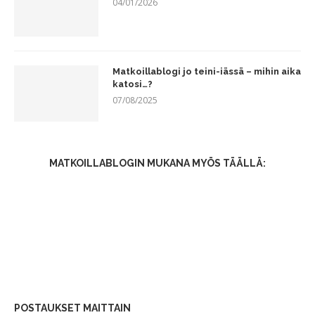
04/01/2026
Matkoillablogi jo teini-iässä – mihin aika
katosi…?
07/08/2025
MATKOILLABLOGIN MUKANA MYÖS TÄÄLLÄ:
POSTAUKSET MAITTAIN