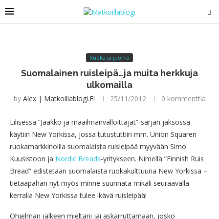
Ruoka ja juoma
Suomalainen ruisleipä…ja muita herkkuja
ulkomailla
by
Alex | Matkoillablogi.fi
25/11/2012
0 kommenttia
Eilisessä ”Jaakko ja maailmanvalloittajat”-sarjan jaksossa
käytiin New Yorkissa, jossa tutustuttiin mm. Union Squaren
ruokamarkkinoilla suomalaista ruisleipää myyvään Simo
Kuusistoon ja
Nordic Breads
-yritykseen. Nimellä ”Finnish Ruis
Bread” edistetään suomalaista ruokakulttuuria New Yorkissa –
tietääpähän nyt myös minne suunnata mikäli seuraavalla
kerralla New Yorkissa tulee ikävä ruisleipää!
Ohjelman jälkeen mieltäni jäi askarruttamaan, josko