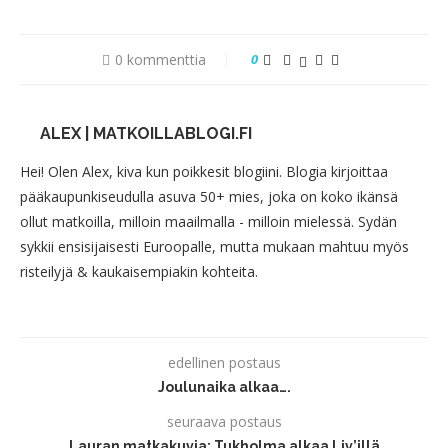
0 kommenttia
0
ALEX | MATKOILLABLOGI.FI
Hei! Olen Alex, kiva kun poikkesit blogiini. Blogia kirjoittaa
pääkaupunkiseudulla asuva 50+ mies, joka on koko ikänsä
ollut matkoilla, milloin maailmalla - milloin mielessä. Sydän
sykkii ensisijaisesti Euroopalle, mutta mukaan mahtuu myös
risteilyjä & kaukaisempiakin kohteita.
edellinen postaus
Joulunaika alkaa….
seuraava postaus
Lauran matkakuvia: Tukholma alkaa Liv’illä