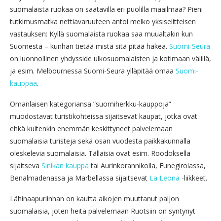
suomalaista ruokaa on saatavilla eri puolilla maailmaa? Pieni
tutkimusmatka nettiavaruuteen antoi melko yksiselitteisen
vastauksen: Kyllä suomalaista ruokaa saa muualtakin kun
Suomesta – kunhan tietää mistä sitä pitää hakea.
Suomi-Seura
on luonnollinen yhdysside ulkosuomalaisten ja kotimaan välillä,
ja esim. Melbournessa Suomi-Seura ylläpitää omaa
Suomi-
kauppaa
.
Omanlaisen kategoriansa ”suomiherkku-kauppoja”
muodostavat turistikohteissa sijaitsevat kaupat, jotka ovat
ehkä kuitenkin enemmän keskittyneet palvelemaan
suomalaisia turisteja sekä osan vuodesta paikkakunnalla
oleskelevia suomalaisia. Tällaisia ovat esim. Roodoksella
sijaitseva
Sinikan kauppa
tai Aurinkorannikolla, Funegirolassa,
Benalmadenassa ja Marbellassa sijaitsevat
La Leona
-liikkeet.
Lähinaapuriinhan on kautta aikojen muuttanut paljon
suomalaisia, joten heitä palvelemaan Ruotsiin on syntynyt