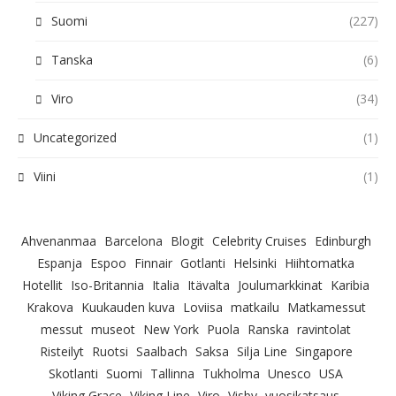
Suomi
(227)
Tanska
(6)
Viro
(34)
Uncategorized
(1)
Viini
(1)
Ahvenanmaa
Barcelona
Blogit
Celebrity Cruises
Edinburgh
Espanja
Espoo
Finnair
Gotlanti
Helsinki
Hiihtomatka
Hotellit
Iso-Britannia
Italia
Itävalta
Joulumarkkinat
Karibia
Krakova
Kuukauden kuva
Loviisa
matkailu
Matkamessut
messut
museot
New York
Puola
Ranska
ravintolat
Risteilyt
Ruotsi
Saalbach
Saksa
Silja Line
Singapore
Skotlanti
Suomi
Tallinna
Tukholma
Unesco
USA
Viking Grace
Viking Line
Viro
Visby
vuosikatsaus