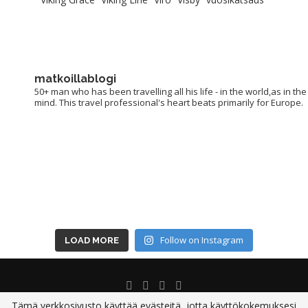
matkoillablogi
50+ man who has been travelling all his life - in the world,as in the
mind. This travel professional's heart beats primarily for Europe.
Follow on Instagram
LOAD MORE
Tämä verkkosivusto käyttää evästeitä, jotta käyttökokemuksesi