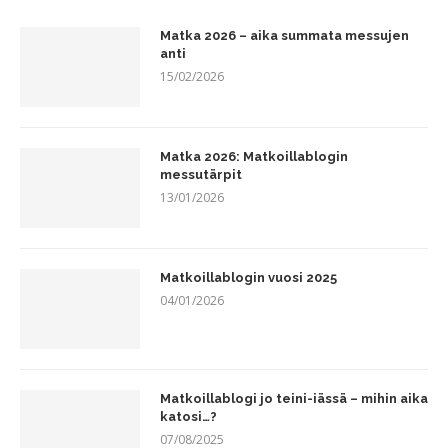
Matka 2026 – aika summata messujen
anti
15/02/2026
Matka 2026: Matkoillablogin
messutärpit
13/01/2026
Matkoillablogin vuosi 2025
04/01/2026
Matkoillablogi jo teini-iässä – mihin aika
katosi…?
07/08/2025