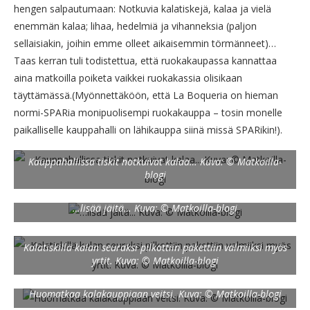
hengen salpautumaan: Notkuvia kalatiskejä, kalaa ja vielä
enemmän kalaa; lihaa, hedelmiä ja vihanneksia (paljon
sellaisiakin, joihin emme olleet aikaisemmin törmänneet)…
Taas kerran tuli todistettua, että ruokakaupassa kannattaa
aina matkoilla poiketa vaikkei ruokakassia olisikaan
täyttämässä.(Myönnettäköön, että La Boqueria on hieman
normi-SPARia monipuolisempi ruokakauppa – tosin monelle
paikalliselle kauppahalli on lähikauppa siinä missä SPARikin!).
Kauppahallissa tiskit notkuivat kalaa… Kuva: © Matkoilla-
blogi
…lisää jäitä… Kuva: © Matkoilla-blogi
Kalatiskillä kalan seuraksi pilkottiin pakettiin valmiiksi myös
yrtit. Kuva: © Matkoilla-blogi
Huomatkaa kalakauppiaan veitsi. Kuva: © Matkoilla-blogi