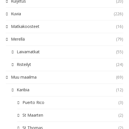
Kuljetus
(20)
Kuvia
(226)
Matkakoosteet
(16)
Merellä
(79)
Laivamatkat
(55)
Risteilyt
(24)
Muu maailma
(69)
Karibia
(12)
Puerto Rico
(3)
St Maarten
(2)
St Thomas
(2)