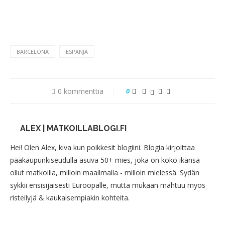
BARCELONA
ESPANJA
0 kommenttia
0
ALEX | MATKOILLABLOGI.FI
Hei! Olen Alex, kiva kun poikkesit blogiini. Blogia kirjoittaa
pääkaupunkiseudulla asuva 50+ mies, joka on koko ikänsä
ollut matkoilla, milloin maailmalla - milloin mielessä. Sydän
sykkii ensisijaisesti Euroopalle, mutta mukaan mahtuu myös
risteilyjä & kaukaisempiakin kohteita.