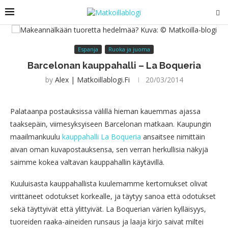
Espanja
Ruoka ja juoma
Barcelonan kauppahalli – La Boqueria
by
Alex | Matkoillablogi.fi
20/03/2014
Palataanpa postauksissa välillä hieman kauemmas ajassa
taaksepäin, viimesyksyiseen Barcelonan matkaan. Kaupungin
maailmankuulu
kauppahalli La Boqueria
ansaitsee nimittäin
aivan oman kuvapostauksensa, sen verran herkullisia näkyjä
saimme kokea valtavan kauppahallin käytävillä.
Kuuluisasta kauppahallista kuulemamme kertomukset olivat
virittäneet odotukset korkealle, ja täytyy sanoa että odotukset
sekä täyttyivät että ylittyivät. La Boquerian
värien kylläisyys,
tuoreiden raaka-aineiden runsaus ja laaja kirjo saivat miltei