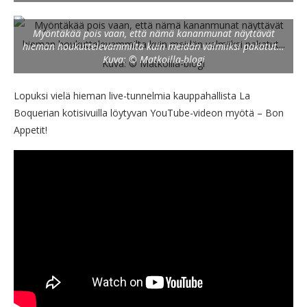
Myöntäkää pois vaan, että nämä kananmunat näyttävät
hieman houkuttelevammilta kuin meidän valmiiksi pakatut…
Kuva: © Matkoilla-blogi
Lopuksi vielä hieman live-tunnelmia kauppahallista La
Boquerian kotisivuilla löytyvan YouTube-videon myötä – Bon
Appetit!