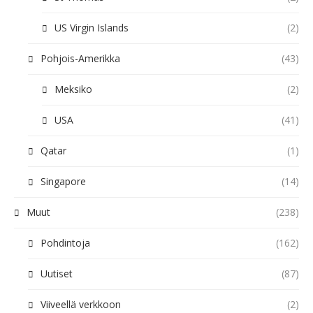
US Virgin Islands
(2)
Pohjois-Amerikka
(43)
Meksiko
(2)
USA
(41)
Qatar
(1)
Singapore
(14)
Muut
(238)
Pohdintoja
(162)
Uutiset
(87)
Viiveellä verkkoon
(2)