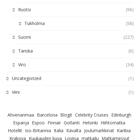
Ruotsi
(96)
Tukholma
(58)
Suomi
(227)
Tanska
(6)
Viro
(34)
Uncategorized
(1)
Viini
(1)
Ahvenanmaa
Barcelona
Blogit
Celebrity Cruises
Edinburgh
Espanja
Espoo
Finnair
Gotlanti
Helsinki
Hiihtomatka
Hotellit
Iso-Britannia
Italia
Itävalta
Joulumarkkinat
Karibia
Krakova
Kuukauden kuva
Loviisa
matkailu
Matkamessut