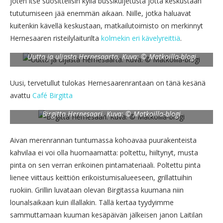
joten itse suosittelisin kyllä bussikuljetusta jotta keskustaan
tututumiseen jää enemmän aikaan. Niille, jotka haluavat
kuitenkin kävellä keskustaan, matkailutoimisto on merkinnyt
Hernesaaren risteilylaiturilta
kolmekin eri kävelyreittiä
.
Uutta ja uljasta Hernesaarta. Kuva: © Matkoilla-blogi
Uusi, tervetullut tulokas Hernesaarenrantaan on tänä kesänä
avattu
Café Birgitta
Birgitta Hernesaari. Kuva: © Matkoilla-blogi
Aivan merenrannan tuntumassa kohoavaa puurakenteista
kahvilaa ei voi olla huomaamatta: poltettu, hiiltynyt, musta
pinta on sen verran erikoinen pintamateriaali. Poltettu pinta
lienee viittaus keittiön erikoistumisalueeseen, grillattuihin
ruokiin. Grillin luvataan olevan Birgitassa kuumana niin
lounalsaikaan kuin illallakin. Tällä kertaa tyydyimme
sammuttamaan kuuman kesäpäivän jälkeisen janon Laitilan