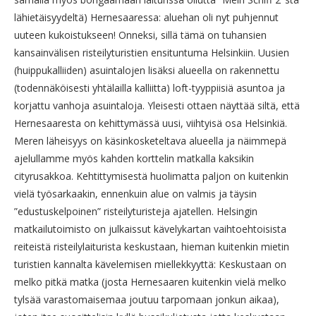
lähietäisyydeltä) Hernesaaressa: aluehan oli nyt puhjennut
uuteen kukoistukseen! Onneksi, sillä tämä on tuhansien
kansainvälisen risteilyturistien ensituntuma Helsinkiin. Uusien
(huippukalliiden) asuintalojen lisäksi alueella on rakennettu
(todennäköisesti yhtälailla kalliitta) loft-tyyppiisiä asuntoa ja
korjattu vanhoja asuintaloja. Yleisesti ottaen näyttää siltä, että
Hernesaaresta on kehittymässä uusi, viihtyisä osa Helsinkiä.
Meren läheisyys on käsinkosketeltava alueella ja näimmepä
ajelullamme myös kahden korttelin matkalla kaksikin
cityrusakkoa. Kehtittymisestä huolimatta paljon on kuitenkin
vielä työsarkaakin, ennenkuin alue on valmis ja täysin
”edustuskelpoinen” risteilyturisteja ajatellen. Helsingin
matkailutoimisto on julkaissut kävelykartan vaihtoehtoisista
reiteistä risteilylaiturista keskustaan, hieman kuitenkin mietin
turistien kannalta kävelemisen miellekkyyttä: Keskustaan on
melko pitkä matka (josta Hernesaaren kuitenkin vielä melko
tylsää varastomaisemaa joutuu tarpomaan jonkun aikaa),