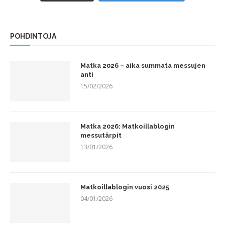
POHDINTOJA
Matka 2026 – aika summata messujen
anti
15/02/2026
Matka 2026: Matkoillablogin
messutärpit
13/01/2026
Matkoillablogin vuosi 2025
04/01/2026