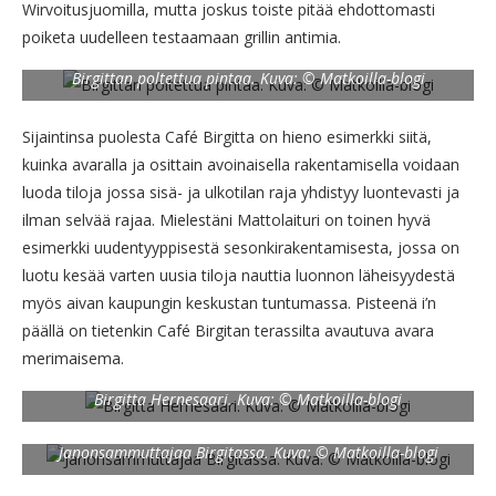
Wirvoitusjuomilla, mutta joskus toiste pitää ehdottomasti
poiketa uudelleen testaamaan grillin antimia.
Birgittan poltettua pintaa. Kuva: © Matkoilla-blogi
Sijaintinsa puolesta Café Birgitta on hieno esimerkki siitä,
kuinka avaralla ja osittain avoinaisella rakentamisella voidaan
luoda tiloja jossa sisä- ja ulkotilan raja yhdistyy luontevasti ja
ilman selvää rajaa. Mielestäni Mattolaituri on toinen hyvä
esimerkki uudentyyppisestä sesonkirakentamisesta, jossa on
luotu kesää varten uusia tiloja nauttia luonnon läheisyydestä
myös aivan kaupungin keskustan tuntumassa. Pisteenä i’n
päällä on tietenkin Café Birgitan terassilta avautuva avara
merimaisema.
Birgitta Hernesaari. Kuva: © Matkoilla-blogi
Janonsammuttajaa Birgitassa. Kuva: © Matkoilla-blogi