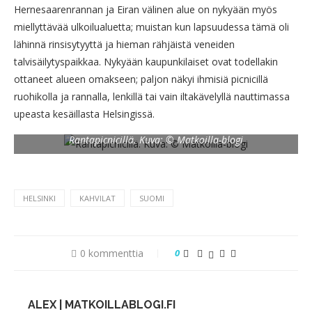
Hernesaarenrannan ja Eiran välinen alue on nykyään myös
miellyttävää ulkoilualuetta; muistan kun lapsuudessa tämä oli
lähinnä rinsisytyyttä ja hieman rähjäistä veneiden
talvisäilytyspaikkaa. Nykyään kaupunkilaiset ovat todellakin
ottaneet alueen omakseen; paljon näkyi ihmisiä picnicillä
ruohikolla ja rannalla, lenkillä tai vain iltakävelyllä nauttimassa
upeasta kesäillasta Helsingissä.
Rantapicnicillä. Kuva: © Matkoilla-blogi
HELSINKI
KAHVILAT
SUOMI
0 kommenttia
0
ALEX | MATKOILLABLOGI.FI