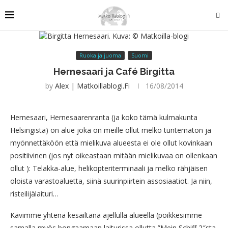
Ruoka ja juoma
Suomi
Hernesaari ja Café Birgitta
by
Alex | Matkoillablogi.fi
16/08/2014
Hernesaari, Hernesaarenranta (ja koko tämä kulmakunta
Helsingistä) on alue joka on meille ollut melko tuntematon ja
myönnettäköön että mielikuva alueesta ei ole ollut kovinkaan
positiivinen (jos nyt oikeastaan mitään mielikuvaa on ollenkaan
ollut ): Telakka-alue, helikopteriterminaali ja melko rähjäisen
oloista varastoaluetta, siinä suurinpiirtein assosiaatiot. Ja niin,
risteilijälaituri…
Kävimme yhtenä kesäiltana ajellulla alueella (poikkesimme
samalla myös bongaamaan laiturissa ollutta ”Mein Schiff 2″sta