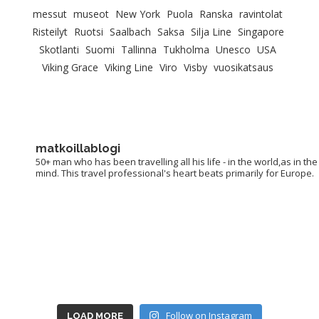
messut
museot
New York
Puola
Ranska
ravintolat
Risteilyt
Ruotsi
Saalbach
Saksa
Silja Line
Singapore
Skotlanti
Suomi
Tallinna
Tukholma
Unesco
USA
Viking Grace
Viking Line
Viro
Visby
vuosikatsaus
matkoillablogi
50+ man who has been travelling all his life - in the world,as in the
mind. This travel professional's heart beats primarily for Europe.
Follow on Instagram
LOAD MORE