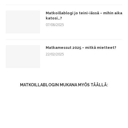
Matkoillablogi jo teini-iässä – mihin aika
katosi…?
07/08/2025
Matkamessut 2025 – mitkä mietteet?
22/02/2025
MATKOILLABLOGIN MUKANA MYÖS TÄÄLLÄ: