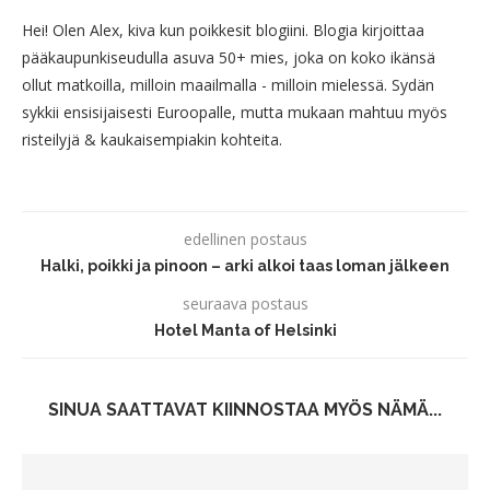
Hei! Olen Alex, kiva kun poikkesit blogiini. Blogia kirjoittaa
pääkaupunkiseudulla asuva 50+ mies, joka on koko ikänsä
ollut matkoilla, milloin maailmalla - milloin mielessä. Sydän
sykkii ensisijaisesti Euroopalle, mutta mukaan mahtuu myös
risteilyjä & kaukaisempiakin kohteita.
edellinen postaus
Halki, poikki ja pinoon – arki alkoi taas loman jälkeen
seuraava postaus
Hotel Manta of Helsinki
SINUA SAATTAVAT KIINNOSTAA MYÖS NÄMÄ...