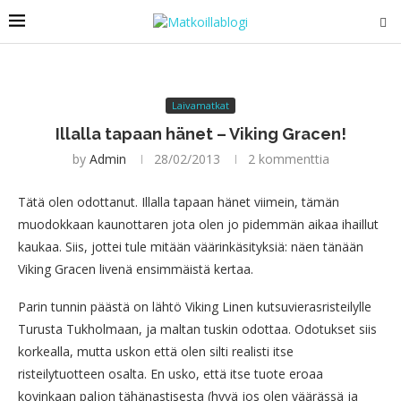
Laivamatkat
Illalla tapaan hänet – Viking Gracen!
by
Admin
28/02/2013
2 kommenttia
Tätä olen odottanut. Illalla tapaan hänet viimein, tämän
muodokkaan kaunottaren jota olen jo pidemmän aikaa ihaillut
kaukaa. Siis, jottei tule mitään väärinkäsityksiä: näen tänään
Viking Gracen livenä ensimmäistä kertaa.
Parin tunnin päästä on lähtö Viking Linen kutsuvierasristeilylle
Turusta Tukholmaan, ja maltan tuskin odottaa. Odotukset siis
korkealla, mutta uskon että olen silti realisti itse
risteilytuotteen osalta. En usko, että itse tuote eroaa
kovinkaan paljon tähänastisesta (hyvä jos olen väärässä ja