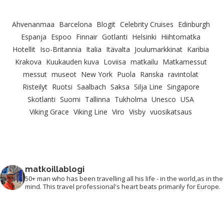
Ahvenanmaa
Barcelona
Blogit
Celebrity Cruises
Edinburgh
Espanja
Espoo
Finnair
Gotlanti
Helsinki
Hiihtomatka
Hotellit
Iso-Britannia
Italia
Itävalta
Joulumarkkinat
Karibia
Krakova
Kuukauden kuva
Loviisa
matkailu
Matkamessut
messut
museot
New York
Puola
Ranska
ravintolat
Risteilyt
Ruotsi
Saalbach
Saksa
Silja Line
Singapore
Skotlanti
Suomi
Tallinna
Tukholma
Unesco
USA
Viking Grace
Viking Line
Viro
Visby
vuosikatsaus
matkoillablogi
50+ man who has been travelling all his life - in the world,as in the
mind. This travel professional's heart beats primarily for Europe.