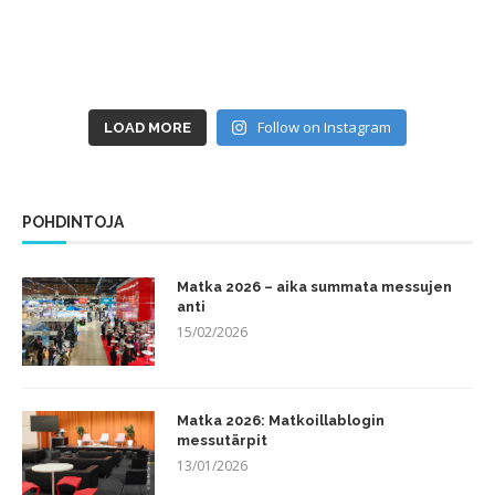
Follow on Instagram
LOAD MORE
POHDINTOJA
Matka 2026 – aika summata messujen
anti
15/02/2026
Matka 2026: Matkoillablogin
messutärpit
13/01/2026