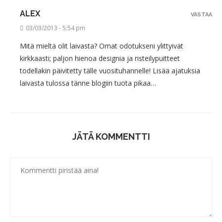
ALEX
VASTAA
03/03/2013 - 5:54 pm
Mitä mieltä olit laivasta? Omat odotukseni ylittyivät
kirkkaasti; paljon hienoa designia ja risteilypuitteet
todellakin päivitetty tälle vuosituhannelle! Lisää ajatuksia
laivasta tulossa tänne blogiin tuota pikaa…
JÄTÄ KOMMENTTI