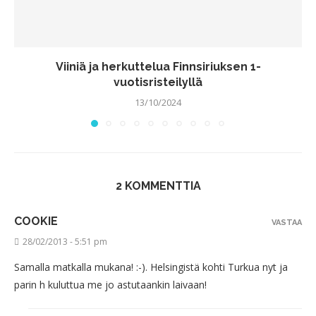
Viiniä ja herkuttelua Finnsiriuksen 1-
vuotisristeilyllä
13/10/2024
2 KOMMENTTIA
COOKIE
VASTAA
28/02/2013 - 5:51 pm
Samalla matkalla mukana! :-). Helsingistä kohti Turkua nyt ja
parin h kuluttua me jo astutaankin laivaan!