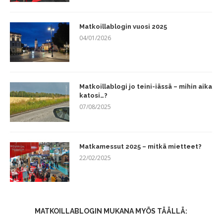
Matkoillablogin vuosi 2025
04/01/2026
Matkoillablogi jo teini-iässä – mihin aika
katosi…?
07/08/2025
Matkamessut 2025 – mitkä mietteet?
22/02/2025
MATKOILLABLOGIN MUKANA MYÖS TÄÄLLÄ: