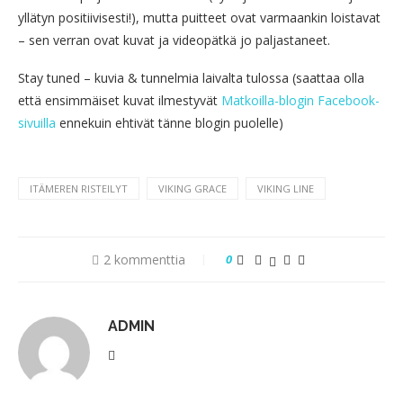
yllätyn positiivisesti!), mutta puitteet ovat varmaankin loistavat
– sen verran ovat kuvat ja videopätkä jo paljastaneet.
Stay tuned – kuvia & tunnelmia laivalta tulossa (saattaa olla
että ensimmäiset kuvat ilmestyvät
Matkoilla-blogin Facebook-
sivuilla
ennekuin ehtivät tänne blogin puolelle)
ITÄMEREN RISTEILYT
VIKING GRACE
VIKING LINE
2 kommenttia
0
ADMIN